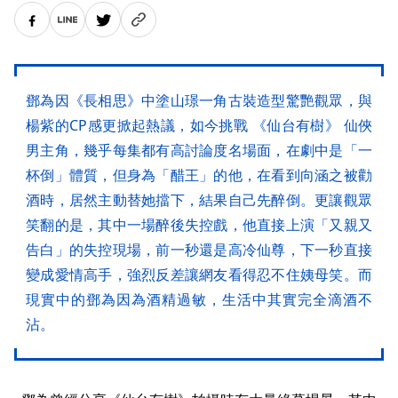
鄧為因《長相思》中塗山璟一角古裝造型驚艷觀眾，與
楊紫的CP感更掀起熱議，如今挑戰 《仙台有樹》 仙俠
男主角，幾乎每集都有高討論度名場面，在劇中是「一
杯倒」體質，但身為「醋王」的他，在看到向涵之被勸
酒時，居然主動替她擋下，結果自己先醉倒。更讓觀眾
笑翻的是，其中一場醉後失控戲，他直接上演「又親又
告白」的失控現場，前一秒還是高冷仙尊，下一秒直接
變成愛情高手，強烈反差讓網友看得忍不住姨母笑。而
現實中的鄧為因為酒精過敏，生活中其實完全滴酒不
沾。