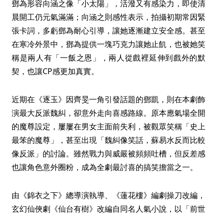
鄧為形容向涵之像「小太陽」，活潑又有感染力，即使清
晨開工仍元氣滿滿；向涵之則感性表示，拍攝初期常因緊
張卡詞，多虧鄧為耐心引導，讓她逐漸建立安全感。甚至
在寒冷外景中，鄧為提供一塊巧克力讓她止飢，也被她笑
稱是兩人有「一飯之恩」，兩人從戲裡延伸到戲外的默
契，也讓CP感更加真實。
近期在《逐玉》因齊旻一角引發話題的鄧凱，則在本劇飾
演最大反派魏糾，卻意外走向喜感路線。原本應氣場全開
的魔尊設定，屢屢在男女主面前失利，被觀眾笑稱「史上
最笨的魔尊」，甚至出現「魏糾像笑話，蘇易水反而比較
像反派」的討論。雖然戰力與威嚴被頻頻吐槽，但反差感
也讓角色意外圈粉，成為全劇最討喜的搞笑擔當之一。
由《錦衣之下》總導演執導、《蓮花樓》編劇操刀改編，
玄幻仙俠劇《仙台有樹》改編自同名人氣小說，以「前世