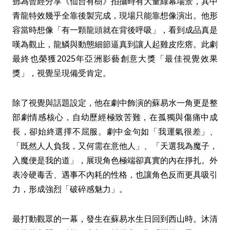
鄧為曾經分享《仙台有樹》拍攝時有大量綠幕場景，其中
青龍特效幾乎全靠後製完成，現場只能靠想像演出。他形
容當時想像「有一顆龍頭就在背後呼吸」，看到成品真是
嘆為觀止，龍鱗與動態細節逼真到讓人起雞皮疙瘩。此劇
最終也榮獲2025年亞洲影藝創意大獎「最佳視覺效果
獎」，視覺呈現備受肯定。
除了視覺與話題設定，他在劇中飾演的蘇易水一角更是整
部劇情感核心，自幼歷經極致苦難，在孤獨與傷痛中成
長，卻始終選擇不屈服。劇中金句如「我運氣很差」、
「既然人人負我，又何需在意他人」、「天選我為魔子，
入魔便是我的道」，展現角色極端卻真實的內在掙扎。外
表冷硬毒舌、遇事不內耗的性格，也讓角色反而更具吸引
力，形成強烈「破碎感魅力」。
最打動觀眾的一幕，發生在蘇易水生日回到西山時。沐清