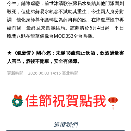
今生」鋪陳虐戀，前世沐清歌被蘇易水集結其他門派圍剿
殺死，但徒弟蘇易水執念不滅助其重生；今生兩人身分對
調，他化身師尊守護轉世為薛冉冉的她，在降魔歷險中再
續前緣，最終迎來圓滿結局。該劇將於6月4日起，平日
晚間八點在龍華偶像台MOD353全台首播。
★《鏡新聞》關心您：未滿18歲禁止飲酒，飲酒過量害
人害己，酒後不開車，安全有保障。
更新時間
2026.06.03 14:15 臺北時間
追蹤我們