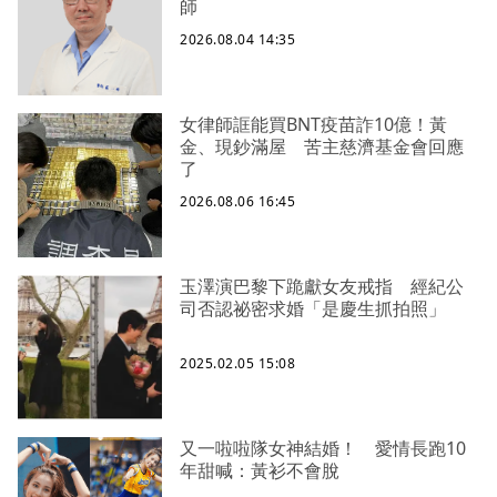
師
2026.08.04 14:35
女律師誆能買BNT疫苗詐10億！黃
金、現鈔滿屋 苦主慈濟基金會回應
了
2026.08.06 16:45
玉澤演巴黎下跪獻女友戒指 經紀公
司否認祕密求婚「是慶生抓拍照」
2025.02.05 15:08
又一啦啦隊女神結婚！ 愛情長跑10
年甜喊：黃衫不會脫