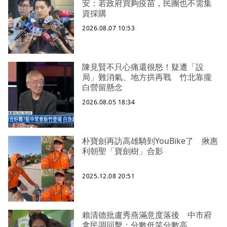
安：若政府買夠疫苗，民團也不需集
資採購
2026.08.07 10:53
陳見賢不只心痛還很怒！疑遭「設
局」難消氣、地方拱再戰 竹北靠攏
白營留懸念
2026.08.05 18:34
朴寶劍再訪高雄騎到YouBike了 揪惠
利朝聖「寶劍樹」合影
2025.12.08 20:51
賴清德批盧秀燕滿意度落後 中市府
拿民調回擊：分數低笑分數高