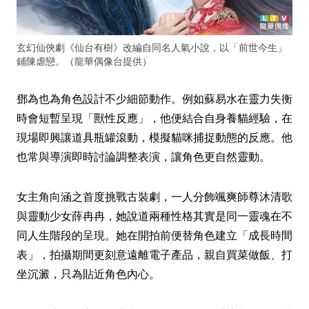
玄幻仙俠劇《仙台有樹》改編自同名人氣小說，以「前世今生」
鋪陳虐戀。（龍華偶像台提供）
鄧為也為角色設計不少細節動作。例如蘇易水在靈力失衡
時會短暫呈現「獸性反應」，他便結合自身養貓經驗，在
現場即興讓道具瓶罐滾動，模擬貓咪捕捉動態的反應。他
也常與導演即時討論調整表演，讓角色更自然靈動。
女主角向涵之首度挑戰古裝劇，一人分飾颯爽師尊沐清歌
與靈動少女薛冉冉，她說道兩種性格其實是同一靈魂在不
同人生階段的呈現。她在開拍前便替角色建立「成長時間
表」，拍攝期間更刻意遠離電子產品，親自買菜做飯、打
坐沉澱，只為貼近角色內心。