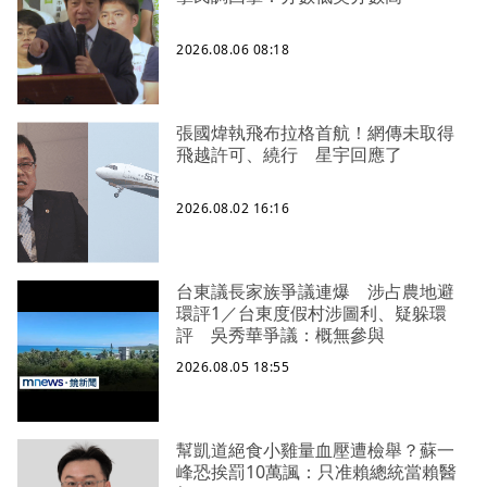
2026.08.06 08:18
張國煒執飛布拉格首航！網傳未取得
飛越許可、繞行 星宇回應了
2026.08.02 16:16
台東議長家族爭議連爆 涉占農地避
環評1／台東度假村涉圖利、疑躲環
評 吳秀華爭議：概無參與
2026.08.05 18:55
幫凱道絕食小雞量血壓遭檢舉？蘇一
峰恐挨罰10萬諷：只准賴總統當賴醫