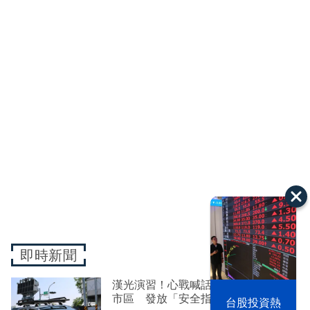
即時新聞
漢光演習！心戰喊話車罕見現蹤台南
市區 發放「安全指引」疏導民眾
漢光42演習
台股投資熱