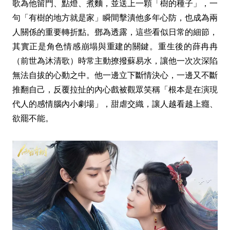
歌為他留門、點燈、煮麵，並送上一顆「樹的種子」，一
句「有樹的地方就是家」瞬間擊潰他多年心防，也成為兩
人關係的重要轉折點。鄧為透露，這些看似日常的細節，
其實正是角色情感崩塌與重建的關鍵。重生後的薛冉冉
（前世為沐清歌）時常主動撩撥蘇易水，讓他一次次深陷
無法自拔的心動之中。他一邊立下斷情決心，一邊又不斷
推翻自己，反覆拉扯的內心戲被觀眾笑稱「根本是在演現
代人的感情腦內小劇場」，甜虐交織，讓人越看越上癮、
欲罷不能。