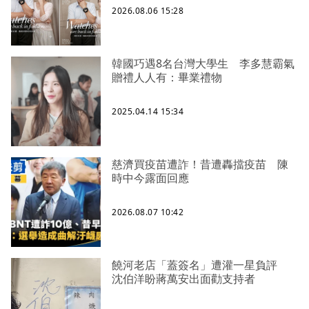
2026.08.06 15:28
韓國巧遇8名台灣大學生 李多慧霸氣
贈禮人人有：畢業禮物
2025.04.14 15:34
慈濟買疫苗遭詐！昔遭轟擋疫苗 陳
時中今露面回應
2026.08.07 10:42
饒河老店「蓋簽名」遭灌一星負評
沈伯洋盼蔣萬安出面勸支持者