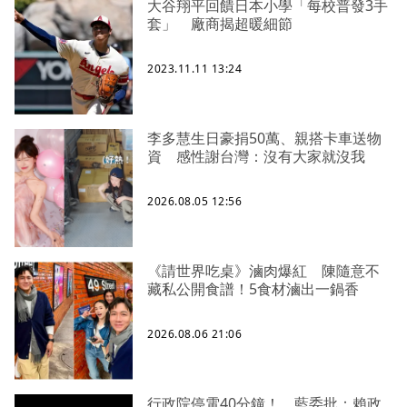
大谷翔平回饋日本小學「每校普發3手
套」 廠商揭超暖細節
2023.11.11 13:24
李多慧生日豪捐50萬、親搭卡車送物
資 感性謝台灣：沒有大家就沒我
2026.08.05 12:56
《請世界吃桌》滷肉爆紅 陳隨意不
藏私公開食譜！5食材滷出一鍋香
2026.08.06 21:06
行政院停電40分鐘！ 藍委批：賴政