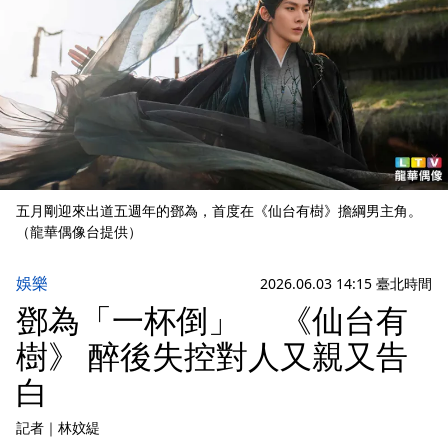
五月剛迎來出道五週年的鄧為，首度在《仙台有樹》擔綱男主角。
（龍華偶像台提供）
娛樂
2026.06.03 14:15 臺北時間
鄧為「一杯倒」 《仙台有
樹》 醉後失控對人又親又告
白
記者
｜
林妏緹