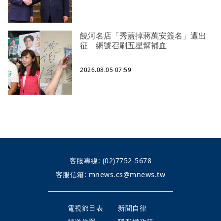
饒河名店「秀蓋掉蔣萬安簽名」遭出
征 網號召刷五星幫補血
2026.08.05 07:59
客服專線:
(02)7752-5678
客服信箱:
mnews.cs@mnews.tw
電視節目表
新聞自律