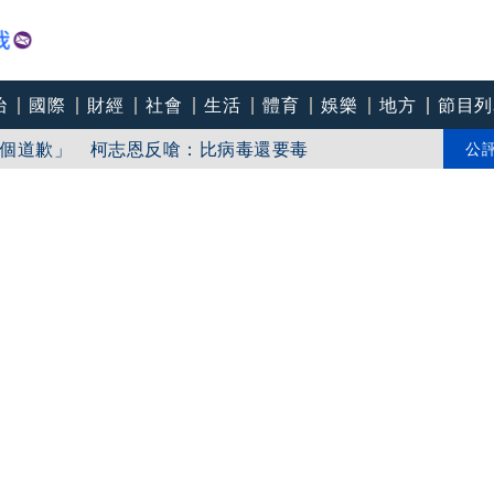
治
國際
財經
社會
生活
體育
娛樂
地方
節目列
「東北部海面」
個道歉」 柯志恩反嗆：比病毒還要毒
公
中心逼垮包商