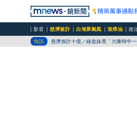
影音
慈濟被詐
白海豚颱風
致癌油
政
白海豚路徑又南修！ 海警範圍擴增到
快訊
慈濟挨詐十億／綠批抹黑「欠陳時中一
吳秀華家族又生波 前台東縣長蓋安養