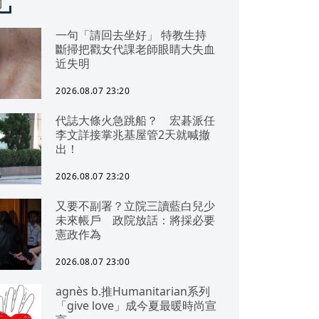
聞
一句「請回去坐好」 特教生持
斷掃把戳女代課老師眼睛大失血
近失明
2026.08.07 23:20
代誌大條火急跳船？ 宏碁派任
李文詳接掌兆基屋管2天就喊撤
出！
2026.08.07 23:20
又要不副署？立院三讀藍白兒少
未來帳戶 政院放話：將採必要
憲政作為
2026.08.07 23:00
agnès b.推Humanitarian系列
「give love」成今夏最暖時尚宣