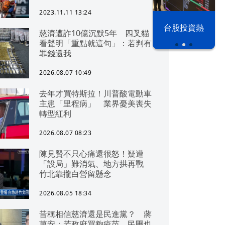
2023.11.11 13:24
漢光42演習
台股投資熱
慈濟遭詐10億沉默5年 四叉貓
看聲明「重點就這句」：若判有
罪錢還我
2026.08.07 10:49
去年才買特斯拉！川普酸電動車
主患「里程病」 業界憂美喪失
轉型紅利
2026.08.07 08:23
陳見賢不只心痛還很怒！疑遭
「設局」難消氣、地方拱再戰
竹北靠攏白營留懸念
2026.08.05 18:34
昔稱相信慈濟還是民進黨？ 蔣
萬安：若政府買夠疫苗，民團也