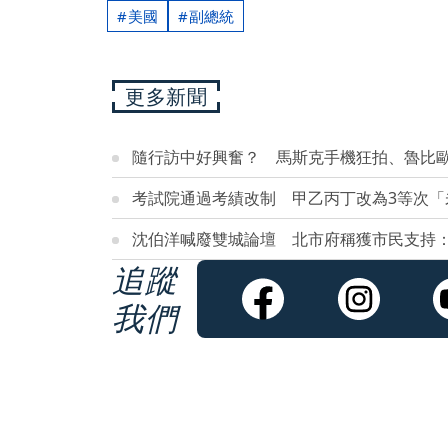
美國
副總統
更多新聞
隨行訪中好興奮？ 馬斯克手機狂拍、魯比
考試院通過考績改制 甲乙丙丁改為3等次「
沈伯洋喊廢雙城論壇 北市府稱獲市民支持
追蹤
我們