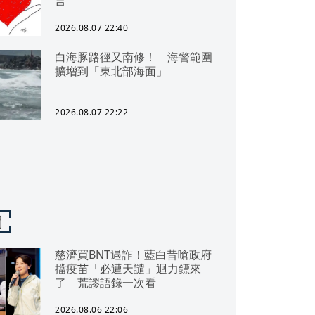
言
2026.08.07 22:40
白海豚路徑又南修！ 海警範圍
擴增到「東北部海面」
2026.08.07 22:22
聞
慈濟買BNT遇詐！藍白昔嗆政府
擋疫苗「必遭天譴」迴力鏢來
了 荒謬語錄一次看
2026.08.06 22:06