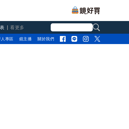
表
看更多
評人專區
鏡主播
關於我們