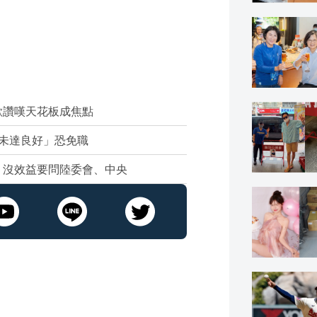
歐讚嘆天花板成焦點
未達良好」恐免職
：沒效益要問陸委會、中央