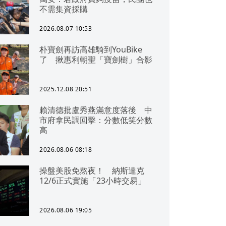
不需集資採購
2026.08.07 10:53
朴寶劍再訪高雄騎到YouBike
了 揪惠利朝聖「寶劍樹」合影
2025.12.08 20:51
賴清德批盧秀燕滿意度落後 中
市府拿民調回擊：分數低笑分數
高
2026.08.06 08:18
操盤美股免熬夜！ 納斯達克
12/6正式實施「23小時交易」
2026.08.06 19:05