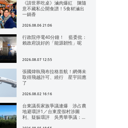
《請世界吃桌》滷肉爆紅 陳隨
意不藏私公開食譜！5食材滷出
一鍋香
2026.08.06 21:06
行政院停電40分鐘！ 藍委批：
賴政府說好的「能源韌性」呢
2026.08.07 12:55
張國煒執飛布拉格首航！網傳未
取得飛越許可、繞行 星宇回應
了
2026.08.02 16:16
台東議長家族爭議連爆 涉占農
地避環評1／台東度假村涉圖
利、疑躲環評 吳秀華爭議：概
無參與