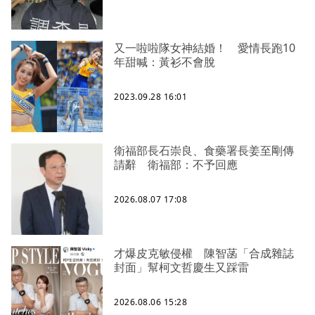
又一啦啦隊女神結婚！ 愛情長跑10
年甜喊：黃衫不會脫
2023.09.28 16:01
衛福部長石崇良、食藥署長姜至剛傳
請辭 衛福部：不予回應
2026.08.07 17:08
才爆皮克敏侵權 陳智菡「合成雜誌
封面」幫柯文哲慶生又踩雷
2026.08.06 15:28