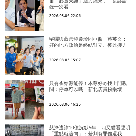
苗「必遭天譴」迴力鏢來了 荒謬語
錄一次看
2026.08.06 22:06
罕曬與藍營饒慶玲同框照 蔡英文：
好的地方政治是終結對立、彼此接力
2026.08.05 15:07
只有崔始源能停！本尊好奇找上門親
問：停車可以嗎 新北店員粉樂壞
2026.08.06 16:25
慈濟遭詐10億沉默5年 四叉貓看聲明
「重點就這句」：若判有罪錢還我