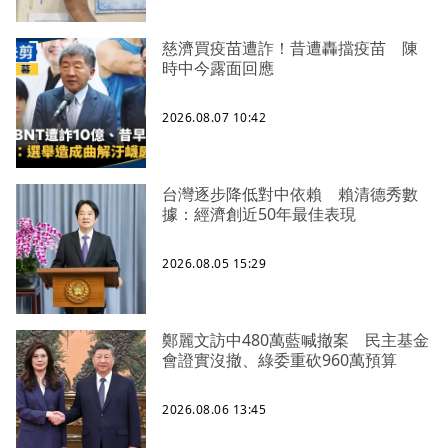
慈濟買疫苗遭詐！昔遭轟擋疫苗 陳
時中今露面回應
2026.08.07 10:42
台灣逐步降低對中依賴 賴清德秀數
據：經濟創近50年最佳表現
2026.08.05 15:29
鄭麗文訪中480萬藍喊撤案 民主基金
會證實沒撤、綠委重砍960萬預算
2026.08.06 13:45