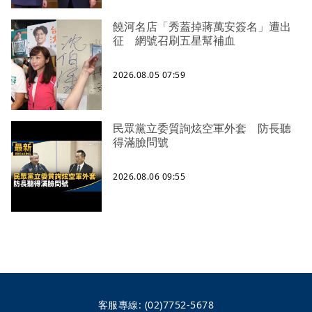
饒河名店「秀蓋掉蔣萬安簽名」遭出
征 網號召刷五星幫補血
2026.08.05 07:59
民眾黨立委質詢炫空軍外套 防長聽
得滿臉問號
2026.08.06 09:55
客服專線:
(02)7752-5678