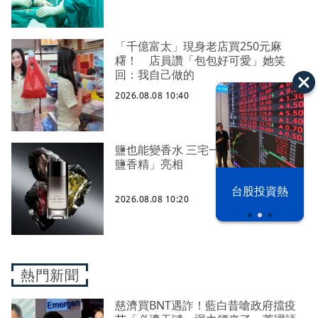
「千億富太」現身老店買250元麻
糬！ 店員讚「包包好可愛」她笑
回：我自己做的
2026.08.08 10:40
鹽也能變香水 三宅一生全新「一生之
鹽香精」亮相
漢光42演習
台股投資熱
2026.08.08 10:20
熱門新聞
慈濟買BNT遇詐！藍白昔嗆政府擋疫