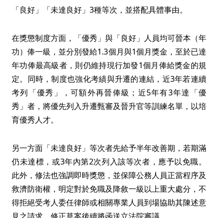
「良好」「未達良好」3種等次，並搭配具體事由。
在獎懲制度方面，「優秀」與「良好」人員均可晉本（年
功）俸一級，並分別發給1.3個月與1個月獎金，至於已達
年功俸最高級者，則仍維持現行加發1個月俸給獎金的規
定。同時，制度也強化考績與升遷的連結，近3年若連續
考列「優秀」，可額外再晉俸級；近5年有3年達「優
秀」者，將優先列入升遷甄審及晉升官等訓練名單，以培
育優秀人才。
另一方面「未達良好」等次者先給予半年改善期，若期滿
仍未達標，或3年內第2次列入該等次者，應予以免職。
此外，修法也強調即時獎懲，並保障公務人員正當程序及
救濟防衛權，明定對於免職及降敘一級以上重大處分，不
得拒絕受考人委任律師或相關專業人員到場協助其陳述意
見之請求。修正草案後續將函送立法院審議。