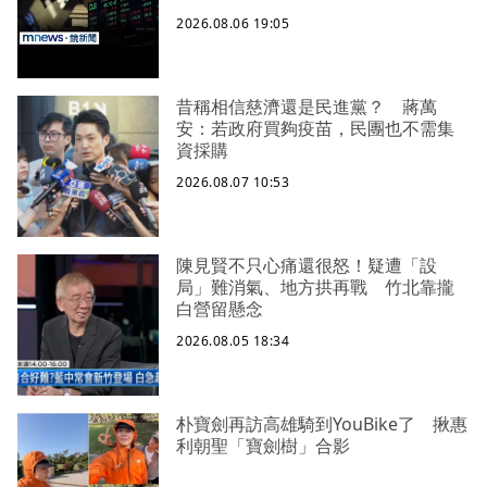
2026.08.06 19:05
昔稱相信慈濟還是民進黨？ 蔣萬
安：若政府買夠疫苗，民團也不需集
資採購
2026.08.07 10:53
陳見賢不只心痛還很怒！疑遭「設
局」難消氣、地方拱再戰 竹北靠攏
白營留懸念
2026.08.05 18:34
朴寶劍再訪高雄騎到YouBike了 揪惠
利朝聖「寶劍樹」合影