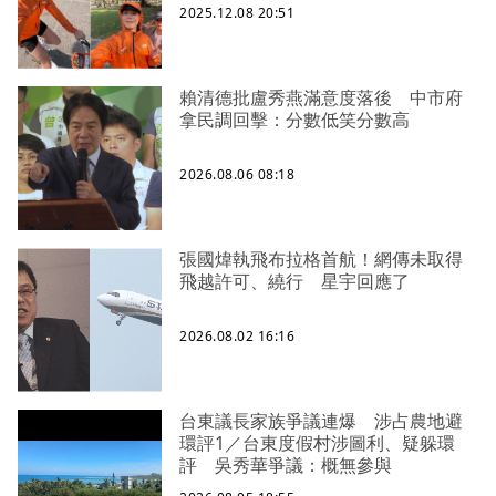
2025.12.08 20:51
賴清德批盧秀燕滿意度落後 中市府
拿民調回擊：分數低笑分數高
2026.08.06 08:18
張國煒執飛布拉格首航！網傳未取得
飛越許可、繞行 星宇回應了
2026.08.02 16:16
台東議長家族爭議連爆 涉占農地避
環評1／台東度假村涉圖利、疑躲環
評 吳秀華爭議：概無參與