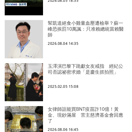
2026.08.05 18:55
幫凱道絕食小雞量血壓遭檢舉？蘇一
峰恐挨罰10萬諷：只准賴總統當賴醫
師
2026.08.04 14:35
玉澤演巴黎下跪獻女友戒指 經紀公
司否認祕密求婚「是慶生抓拍照」
2025.02.05 15:08
女律師誆能買BNT疫苗詐10億！黃
金、現鈔滿屋 苦主慈濟基金會回應
了
2026.08.06 16:45