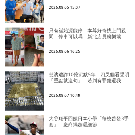
2026.08.05 15:07
只有崔始源能停！本尊好奇找上門親
問：停車可以嗎 新北店員粉樂壞
2026.08.06 16:25
慈濟遭詐10億沉默5年 四叉貓看聲明
「重點就這句」：若判有罪錢還我
2026.08.07 10:49
大谷翔平回饋日本小學「每校普發3手
套」 廠商揭超暖細節