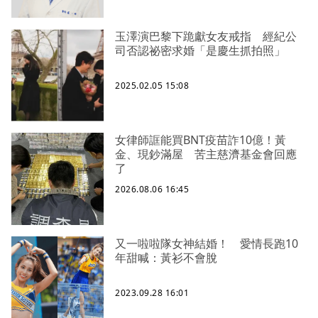
玉澤演巴黎下跪獻女友戒指 經紀公
司否認祕密求婚「是慶生抓拍照」
2025.02.05 15:08
女律師誆能買BNT疫苗詐10億！黃
金、現鈔滿屋 苦主慈濟基金會回應
了
2026.08.06 16:45
又一啦啦隊女神結婚！ 愛情長跑10
年甜喊：黃衫不會脫
2023.09.28 16:01