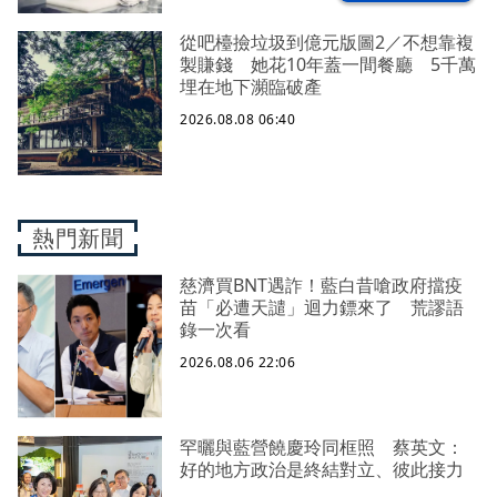
從吧檯撿垃圾到億元版圖2／不想靠複
製賺錢 她花10年蓋一間餐廳 5千萬
埋在地下瀕臨破產
2026.08.08 06:40
熱門新聞
慈濟買BNT遇詐！藍白昔嗆政府擋疫
苗「必遭天譴」迴力鏢來了 荒謬語
錄一次看
2026.08.06 22:06
罕曬與藍營饒慶玲同框照 蔡英文：
好的地方政治是終結對立、彼此接力