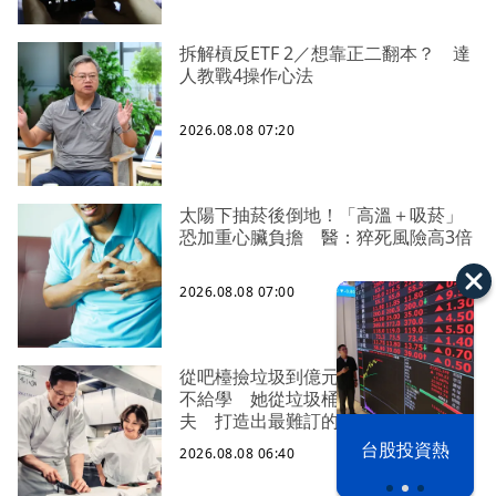
拆解槓反ETF 2／想靠正二翻本？ 達
人教戰4操作心法
2026.08.08 07:20
太陽下抽菸後倒地！「高溫＋吸菸」
恐加重心臟負擔 醫：猝死風險高3倍
2026.08.08 07:00
從吧檯撿垃圾到億元版圖1／師傅藏招
不給學 她從垃圾桶裡撿食物學功
夫 打造出最難訂的餐廳
漢光42演習
台股投資熱
2026.08.08 06:40