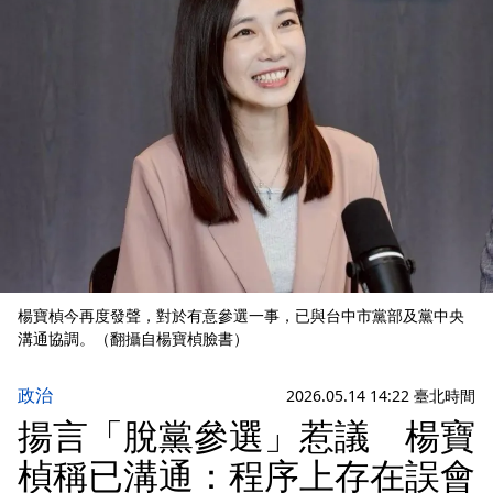
楊寶楨今再度發聲，對於有意參選一事，已與台中市黨部及黨中央
溝通協調。（翻攝自楊寶楨臉書）
政治
2026.05.14 14:22 臺北時間
揚言「脫黨參選」惹議 楊寶
楨稱已溝通：程序上存在誤會