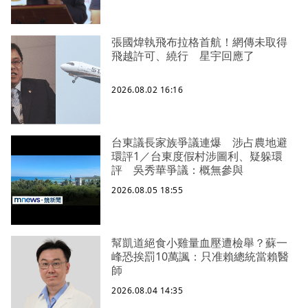
張國煒執飛布拉格首航！網傳未取得
飛越許可、繞行 星宇回應了
2026.08.02 16:16
台東議長家族爭議連爆 涉占農地避
環評1／台東度假村涉圖利、疑躲環
評 吳秀華爭議：概無參與
2026.08.05 18:55
幫凱道絕食小雞量血壓遭檢舉？蘇一
峰恐挨罰10萬諷：只准賴總統當賴醫
師
2026.08.04 14:35