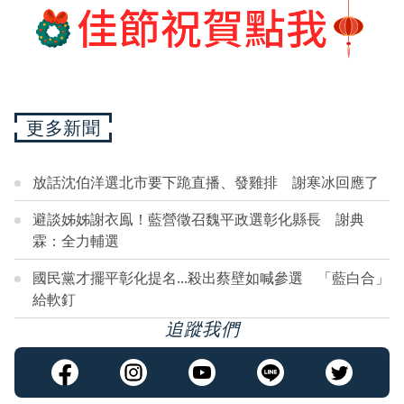
更多新聞
放話沈伯洋選北市要下跪直播、發雞排 謝寒冰回應了
避談姊姊謝衣鳯！藍營徵召魏平政選彰化縣長 謝典
霖：全力輔選
國民黨才擺平彰化提名...殺出蔡壁如喊參選 「藍白合」
給軟釘
追蹤我們