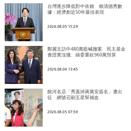
台灣逐步降低對中依賴 賴清德秀數
據：經濟創近50年最佳表現
2026.08.05 15:29
鄭麗文訪中480萬藍喊撤案 民主基金
會證實沒撤、綠委重砍960萬預算
2026.08.06 13:45
饒河名店「秀蓋掉蔣萬安簽名」遭出
征 網號召刷五星幫補血
2026.08.05 07:59