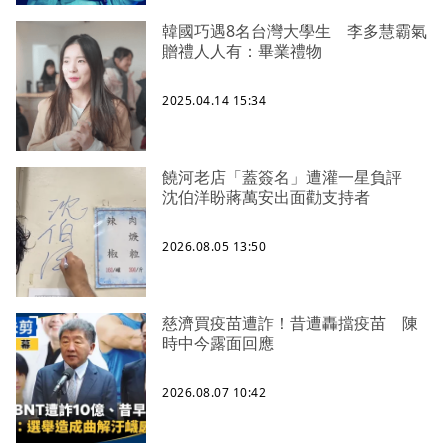
韓國巧遇8名台灣大學生 李多慧霸氣
贈禮人人有：畢業禮物
2025.04.14 15:34
饒河老店「蓋簽名」遭灌一星負評
沈伯洋盼蔣萬安出面勸支持者
2026.08.05 13:50
慈濟買疫苗遭詐！昔遭轟擋疫苗 陳
時中今露面回應
2026.08.07 10:42