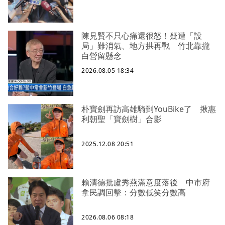
陳見賢不只心痛還很怒！疑遭「設
局」難消氣、地方拱再戰 竹北靠攏
白營留懸念
2026.08.05 18:34
朴寶劍再訪高雄騎到YouBike了 揪惠
利朝聖「寶劍樹」合影
2025.12.08 20:51
賴清德批盧秀燕滿意度落後 中市府
拿民調回擊：分數低笑分數高
2026.08.06 08:18