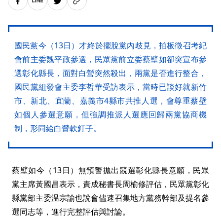
國民黨今（13日）才終於擺脫黨內歧見，拍板徵召考紀
會前主委魏平政參選，民眾黨前立委蔡壁如卻突宣布參
選彰化縣長，面對白營突然殺出，兩黨是否進行整合，
國民黨組發會主委李哲華受訪表示，當時已談好就新竹
市、新北、宜蘭、嘉義市4縣市共推人選，會尊重蔡壁
如個人參選意願，但強調推派人選應回歸兩黨協商機
制，形同給白營軟釘子。
蔡壁如今（13日）無預警拋出競選彰化縣長意願，民眾
黨主席黃國昌表示，責成秘書長周榆修評估，民眾黨彰化
縣黨部主委温宗諭也說會儘速召集地方黨務幹部及提名參
選同志等，進行完整評估與討論。