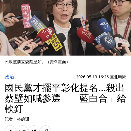
民眾黨前立委蔡壁如。（資料畫面）
政治
2026.05.13 16:26 臺北時間
國民黨才擺平彰化提名...殺出
蔡壁如喊參選 「藍白合」給
軟釘
記者
｜
林婉珺