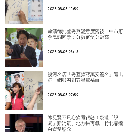
2026.08.05 13:50
賴清德批盧秀燕滿意度落後 中市府
拿民調回擊：分數低笑分數高
2026.08.06 08:18
饒河名店「秀蓋掉蔣萬安簽名」遭出
征 網號召刷五星幫補血
2026.08.05 07:59
陳見賢不只心痛還很怒！疑遭「設
局」難消氣、地方拱再戰 竹北靠攏
白營留懸念