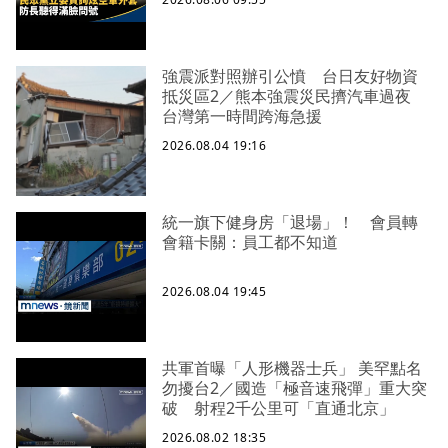
強震派對照辦引公憤 台日友好物資
抵災區2／熊本強震災民擠汽車過夜
台灣第一時間跨海急援
2026.08.04 19:16
統一旗下健身房「退場」！ 會員轉
會籍卡關：員工都不知道
2026.08.04 19:45
共軍首曝「人形機器士兵」 美罕點名
勿擾台2／國造「極音速飛彈」重大突
破 射程2千公里可「直通北京」
2026.08.02 18:35