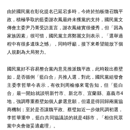
由於國民黨在彰化提名已延宕多時，今終於拍板徵召魏平
政，積極爭取的藍委謝衣鳳最終未獲黨的支持，國民黨文
傳會主委尹乃菁受訪直言，謝衣鳳確實很優秀，但「因為
家族因素」很可惜，國民黨主席鄭麗文則表示，「選舉過
程中有很多遺珠之憾」，同時呼籲，接下來希望能放下個
人規劃為大局努力。
國民黨好不容易整合黨內意見推派魏平政，此時殺出蔡壁
如，是否循例「藍白合」共推人選，對此，國民黨組發會
主委李哲華今表示，有收到周榆修來電告知，但「藍白
合」最一開始就談明新竹市、新北市、宜蘭縣、嘉義市4
地，強調尊重蔡壁如個人參選意願，但還是得回歸兩黨協
商機制；至於是否讓魏平政、蔡璧如近一步做民調初選，
李哲華重申，藍白共同協議談的就是4縣市，「相信民眾
黨中央會做妥適處理」。