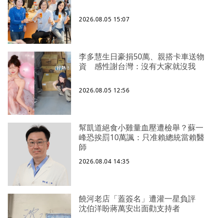
2026.08.05 15:07
李多慧生日豪捐50萬、親搭卡車送物
資 感性謝台灣：沒有大家就沒我
2026.08.05 12:56
幫凱道絕食小雞量血壓遭檢舉？蘇一
峰恐挨罰10萬諷：只准賴總統當賴醫
師
2026.08.04 14:35
饒河老店「蓋簽名」遭灌一星負評
沈伯洋盼蔣萬安出面勸支持者