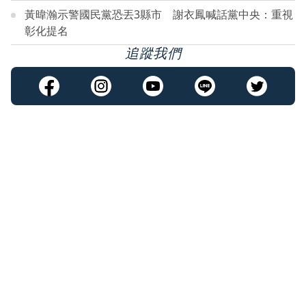
黃暐瀚示警國民黨恐丟3縣市 謝衣鳳喊話黨中央：重視
彰化提名
追蹤我們