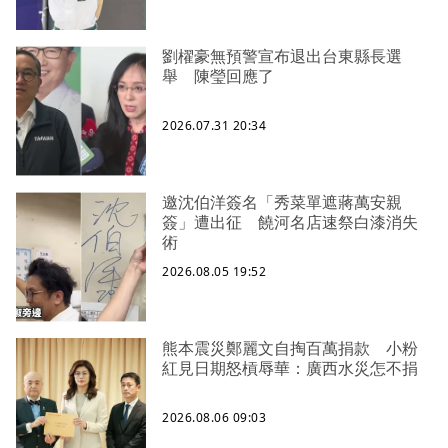
劉櫂豪無預警宣布退出台東縣長選
舉 陳瑩回應了
2026.07.31 20:34
邀沈伯洋簽名「秀菜單遮蔣萬安親
簽」遭出征 饒河名店速祭白漆消失
術
2026.08.05 19:52
熊本震災鄭麗文自掏百萬捐款 小粉
紅見日期怒槓辱華：廣西水災怎不捐
2026.08.06 09:03