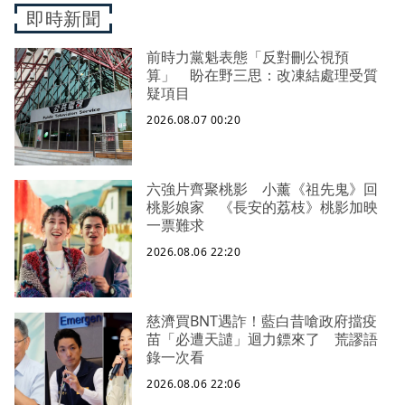
即時新聞
前時力黨魁表態「反對刪公視預
算」 盼在野三思：改凍結處理受質
疑項目
2026.08.07 00:20
六強片齊聚桃影 小薰《祖先鬼》回
桃影娘家 《長安的荔枝》桃影加映
一票難求
2026.08.06 22:20
慈濟買BNT遇詐！藍白昔嗆政府擋疫
苗「必遭天譴」迴力鏢來了 荒謬語
錄一次看
2026.08.06 22:06