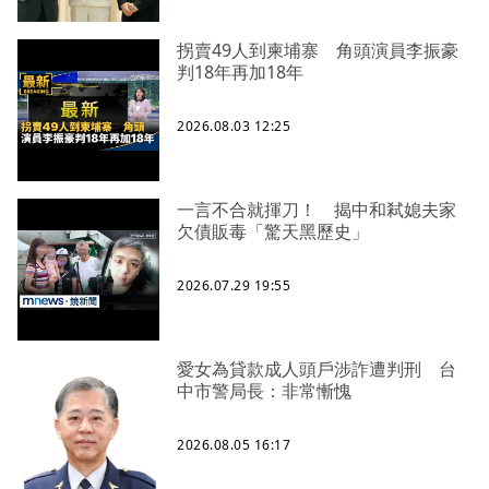
拐賣49人到柬埔寨 角頭演員李振豪
判18年再加18年
2026.08.03 12:25
一言不合就揮刀！ 揭中和弒媳夫家
欠債販毒「驚天黑歷史」
2026.07.29 19:55
愛女為貸款成人頭戶涉詐遭判刑 台
中市警局長：非常慚愧
2026.08.05 16:17