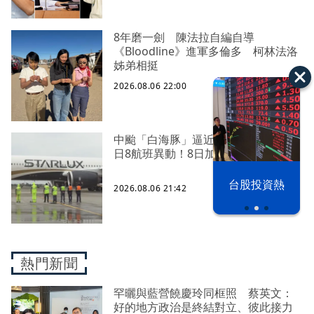
8年磨一劍 陳法拉自編自導
《Bloodline》進軍多倫多 柯林法洛
姊弟相挺
2026.08.06 22:00
中颱「白海豚」逼近北台灣 星宇台
日8航班異動！8日加開疏運
以色列 穹頂
台股投資熱
2026.08.06 21:42
之下
熱門新聞
罕曬與藍營饒慶玲同框照 蔡英文：
好的地方政治是終結對立、彼此接力