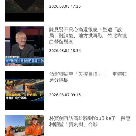
2026.08.08 17:25
陳見賢不只心痛還很怒！疑遭「設
局」難消氣、地方拱再戰 竹北靠攏
白營留懸念
2026.08.05 18:34
酒駕聯結車「失控自撞」！ 車體狂
磨分隔島
2026.08.07 09:15
朴寶劍再訪高雄騎到YouBike了 揪惠
利朝聖「寶劍樹」合影