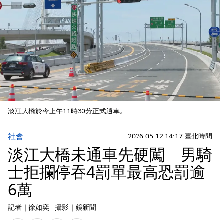
淡江大橋於今上午11時30分正式通車。
社會
2026.05.12 14:17 臺北時間
淡江大橋未通車先硬闖 男騎
士拒攔停吞4罰單最高恐罰逾
6萬
記者
｜
徐如奕
攝影
｜
鏡新聞