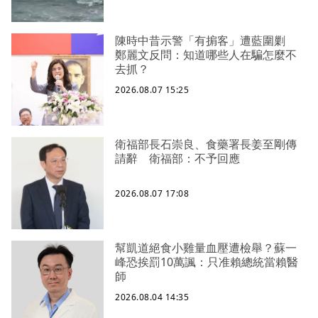
陳時中昔示警「有掮客」遭藍圍剿
鄭麗文反問：知道哪些人在騙怎麼不
去抓？
2026.08.07 15:25
衛福部長石崇良、食藥署長姜至剛傳
請辭 衛福部：不予回應
2026.08.07 17:08
幫凱道絕食小雞量血壓遭檢舉？蘇一
峰恐挨罰10萬諷：只准賴總統當賴醫
師
2026.08.04 14:35