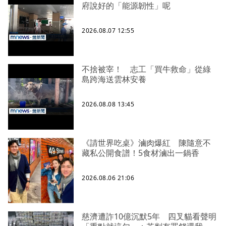
府說好的「能源韌性」呢
2026.08.07 12:55
不捨被宰！ 志工「買牛救命」從綠
島跨海送雲林安養
2026.08.08 13:45
《請世界吃桌》滷肉爆紅 陳隨意不
藏私公開食譜！5食材滷出一鍋香
2026.08.06 21:06
慈濟遭詐10億沉默5年 四叉貓看聲明