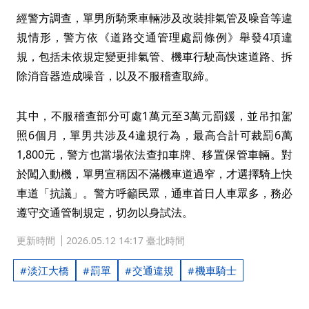
經警方調查，單男所騎乘車輛涉及改裝排氣管及噪音等違
規情形，警方依《道路交通管理處罰條例》舉發4項違
規，包括未依規定變更排氣管、機車行駛高快速道路、拆
除消音器造成噪音，以及不服稽查取締。
其中，不服稽查部分可處1萬元至3萬元罰鍰，並吊扣駕
照6個月，單男共涉及4違規行為，最高合計可裁罰6萬
1,800元，警方也當場依法查扣車牌、移置保管車輛。對
於闖入動機，單男宣稱因不滿機車道過窄，才選擇騎上快
車道「抗議」。警方呼籲民眾，通車首日人車眾多，務必
遵守交通管制規定，切勿以身試法。
更新時間
2026.05.12 14:17 臺北時間
淡江大橋
罰單
交通違規
機車騎士