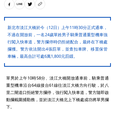
新北市淡江大橋於今（12日）上午11時30分正式通車，
不過在開放前，一名24歲單姓男子騎乘普通重型機車強
行闖入快車道，警方攔停時仍拒絕配合，最終在下橋處
攔獲。警方依法開出4張罰單，並查扣車牌、移置保管
車輛，最高合計可處6萬1,800元罰鍰。
單男於上午10時58分、淡江大橋開放通車前，騎乘普通
重型機車沿台64線接台61線往淡江大橋方向行駛，於八
里二閘道口拒絕警方攔停，強行闖入快車道，警方隨即啟
動攔截圍捕勤務，並於淡江大橋北上下橋處成功將單男攔
下。