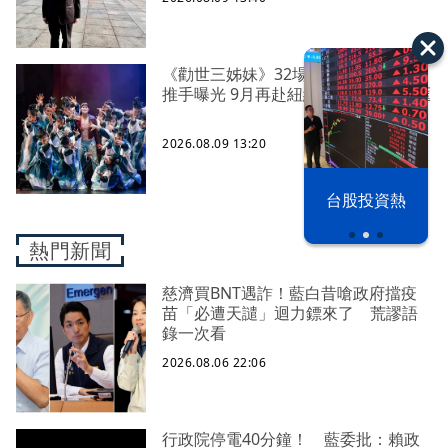
《勸世三姊妹》32場吸5萬人 幕後四
推手曝光 9月再赴紐約讀劇拚進百老匯
2026.08.09 13:20
漢光42演習
台股投資熱
熱門新聞
慈濟買BNT遇詐！藍白昔嗆政府擋疫
苗「必遭天譴」迴力鏢來了 荒謬語
錄一次看
2026.08.06 22:06
行政院停電40分鐘！ 藍委批：賴政