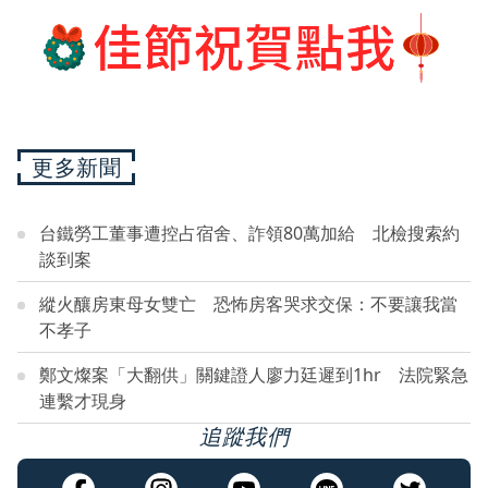
更多新聞
台鐵勞工董事遭控占宿舍、詐領80萬加給 北檢搜索約
談到案
縱火釀房東母女雙亡 恐怖房客哭求交保：不要讓我當
不孝子
鄭文燦案「大翻供」關鍵證人廖力廷遲到1hr 法院緊急
連繫才現身
追蹤我們