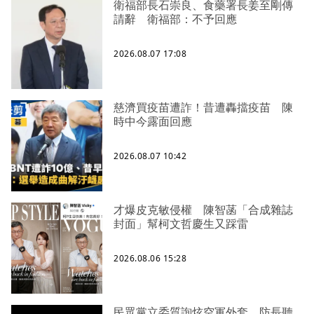
衛福部長石崇良、食藥署長姜至剛傳
請辭 衛福部：不予回應
2026.08.07 17:08
慈濟買疫苗遭詐！昔遭轟擋疫苗 陳
時中今露面回應
2026.08.07 10:42
才爆皮克敏侵權 陳智菡「合成雜誌
封面」幫柯文哲慶生又踩雷
2026.08.06 15:28
民眾黨立委質詢炫空軍外套 防長聽