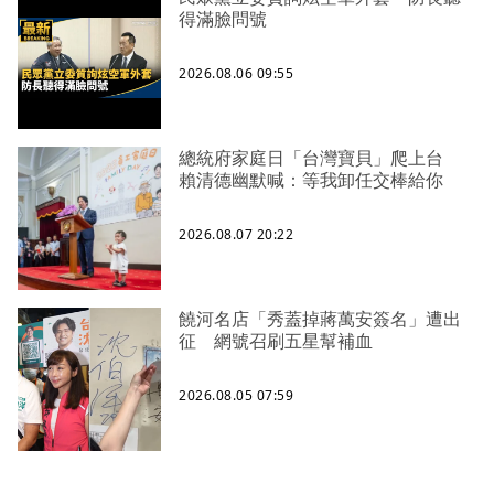
得滿臉問號
2026.08.06 09:55
總統府家庭日「台灣寶貝」爬上台
賴清德幽默喊：等我卸任交棒給你
2026.08.07 20:22
饒河名店「秀蓋掉蔣萬安簽名」遭出
征 網號召刷五星幫補血
2026.08.05 07:59