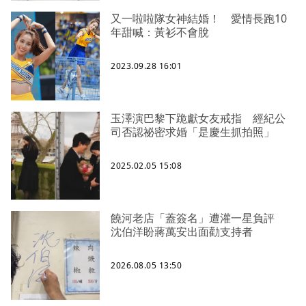
又一啦啦隊女神結婚！ 愛情長跑10
年甜喊：黃衫不會脫
2023.09.28 16:01
玉澤演巴黎下跪獻女友戒指 經紀公
司否認祕密求婚「是慶生抓拍照」
2025.02.05 15:08
饒河老店「蓋簽名」遭灌一星負評
沈伯洋盼蔣萬安出面勸支持者
2026.08.05 13:50