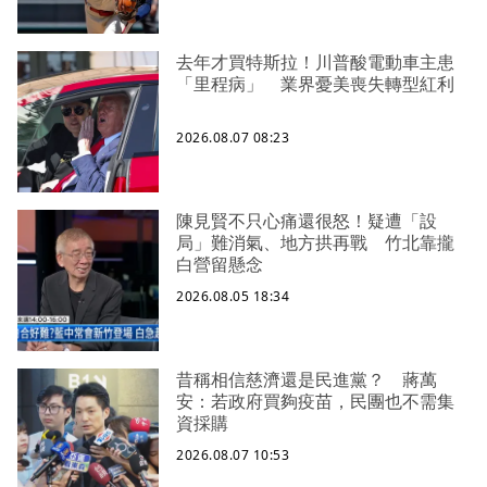
去年才買特斯拉！川普酸電動車主患
「里程病」 業界憂美喪失轉型紅利
2026.08.07 08:23
陳見賢不只心痛還很怒！疑遭「設
局」難消氣、地方拱再戰 竹北靠攏
白營留懸念
2026.08.05 18:34
昔稱相信慈濟還是民進黨？ 蔣萬
安：若政府買夠疫苗，民團也不需集
資採購
2026.08.07 10:53