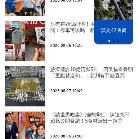
2026.08.05 15:07
只有崔始源能停！本尊好奇找上門親
漢光42演習
問：停車可以嗎 新北店員粉樂壞
2026.08.06 16:25
慈濟遭詐10億沉默5年 四叉貓看聲明
「重點就這句」：若判有罪錢還我
2026.08.07 10:49
《請世界吃桌》滷肉爆紅 陳隨意不
藏私公開食譜！5食材滷出一鍋香
2026.08.06 21:06