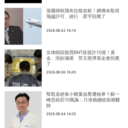
張國煒執飛布拉格首航！網傳未取得
飛越許可、繞行 星宇回應了
2026.08.02 16:16
女律師誆能買BNT疫苗詐10億！黃
金、現鈔滿屋 苦主慈濟基金會回應
了
2026.08.06 16:45
幫凱道絕食小雞量血壓遭檢舉？蘇一
峰恐挨罰10萬諷：只准賴總統當賴醫
師
2026.08.04 14:35