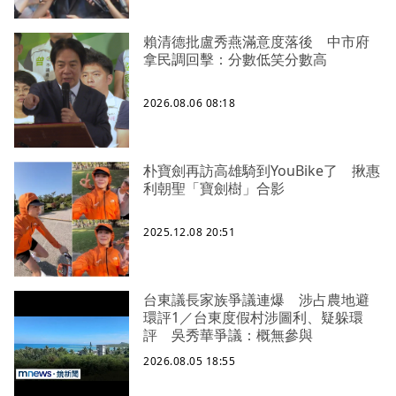
賴清德批盧秀燕滿意度落後 中市府
拿民調回擊：分數低笑分數高
2026.08.06 08:18
朴寶劍再訪高雄騎到YouBike了 揪惠
利朝聖「寶劍樹」合影
2025.12.08 20:51
台東議長家族爭議連爆 涉占農地避
環評1／台東度假村涉圖利、疑躲環
評 吳秀華爭議：概無參與
2026.08.05 18:55