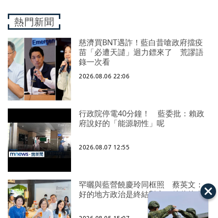
熱門新聞
慈濟買BNT遇詐！藍白昔嗆政府擋疫
苗「必遭天譴」迴力鏢來了 荒謬語
錄一次看
2026.08.06 22:06
行政院停電40分鐘！ 藍委批：賴政
府說好的「能源韌性」呢
2026.08.07 12:55
罕曬與藍營饒慶玲同框照 蔡英文：
好的地方政治是終結對立、彼此接力