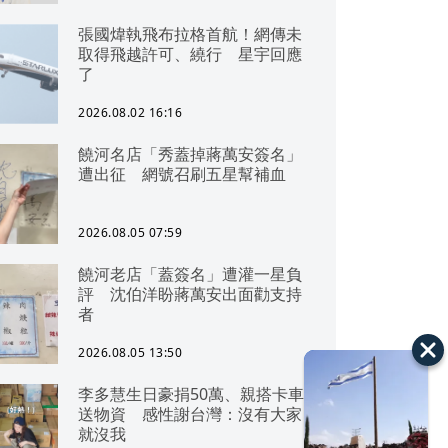
張國煒執飛布拉格首航！網傳未
取得飛越許可、繞行 星宇回應
了
2026.08.02 16:16
饒河名店「秀蓋掉蔣萬安簽名」
遭出征 網號召刷五星幫補血
2026.08.05 07:59
饒河老店「蓋簽名」遭灌一星負
評 沈伯洋盼蔣萬安出面勸支持
者
2026.08.05 13:50
李多慧生日豪捐50萬、親搭卡車
送物資 感性謝台灣：沒有大家
就沒我