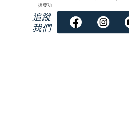
援發功
追蹤
我們