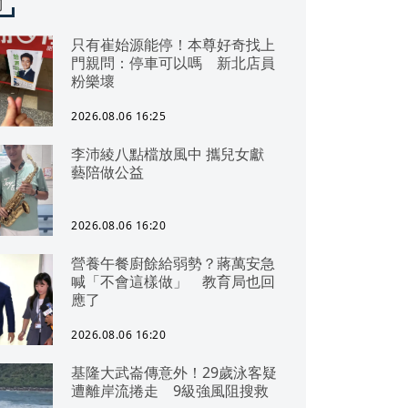
聞
只有崔始源能停！本尊好奇找上
門親問：停車可以嗎 新北店員
粉樂壞
2026.08.06 16:25
李沛綾八點檔放風中 攜兒女獻
藝陪做公益
2026.08.06 16:20
營養午餐廚餘給弱勢？蔣萬安急
喊「不會這樣做」 教育局也回
應了
2026.08.06 16:20
基隆大武崙傳意外！29歲泳客疑
遭離岸流捲走 9級強風阻搜救