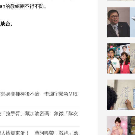
wan的教練團不得不防。
系統台。
打熱身賽揮棒後不適 李灝宇緊急MRI
上壘「拉手臂」藏加油密碼 象徵「隊友
台灣人擠爆東蛋！ 蔡阿嘎帶「戰袍」應