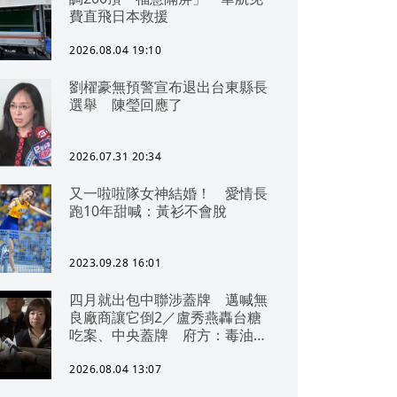
費直飛日本救援
2026.08.04 19:10
劉櫂豪無預警宣布退出台東縣長
選舉 陳瑩回應了
2026.07.31 20:34
又一啦啦隊女神結婚！ 愛情長
跑10年甜喊：黃衫不會脫
2023.09.28 16:01
四月就出包中聯涉蓋牌 邁喊無
良廠商讓它倒2／盧秀燕轟台糖
吃案、中央蓋牌 府方：毒油一
直在台中
2026.08.04 13:07