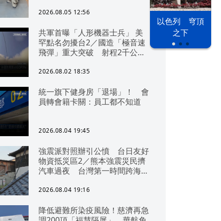
2026.08.05 12:56
以色列 穹頂
共軍首曝「人形機器士兵」 美
之下
罕點名勿擾台2／國造「極音速
飛彈」重大突破 射程2千公里
可「直通北京」
2026.08.02 18:35
統一旗下健身房「退場」！ 會
員轉會籍卡關：員工都不知道
2026.08.04 19:45
強震派對照辦引公憤 台日友好
物資抵災區2／熊本強震災民擠
汽車過夜 台灣第一時間跨海急
援
2026.08.04 19:16
降低避難所染疫風險！慈濟再急
調200頂「福慧隔屏」 華航免