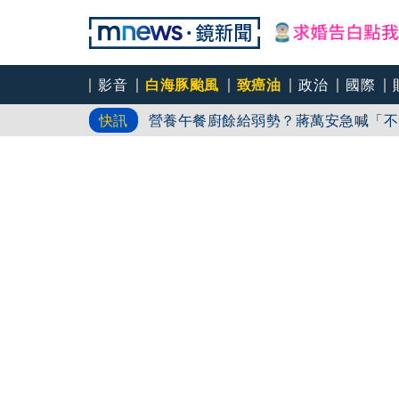
影音
白海豚颱風
致癌油
政治
國際
李沛綾八點檔放風中 攜兒女獻
快訊
營養午餐廚餘給弱勢？蔣萬安急喊「不
基隆大武崙傳意外！29歲泳客疑遭離