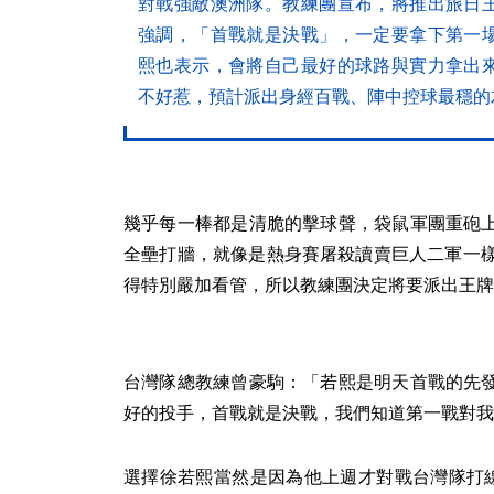
對戰強敵澳洲隊。教練團宣布，將推出旅日
強調，「首戰就是決戰」，一定要拿下第一
熙也表示，會將自己最好的球路與實力拿出
不好惹，預計派出身經百戰、陣中控球最穩的左投 A
幾乎每一棒都是清脆的擊球聲，袋鼠軍團重砲
全壘打牆，就像是熱身賽屠殺讀賣巨人二軍一樣，長
得特別嚴加看管，所以教練團決定將要派出王牌
台灣隊總教練曾豪駒：「若熙是明天首戰的先
好的投手，首戰就是決戰，我們知道第一戰對我
選擇徐若熙當然是因為他上週才對戰台灣隊打線