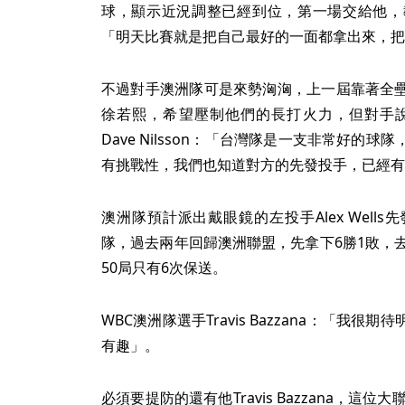
球，顯示近況調整已經到位，第一場交給他，
「明天比賽就是把自己最好的一面都拿出來，把
不過對手澳洲隊可是來勢洶洶，上一屆靠著全
徐若熙，希望壓制他們的長打火力，但對手說
Dave Nilsson：「台灣隊是一支非常好的
有挑戰性，我們也知道對方的先發投手，已經有
澳洲隊預計派出戴眼鏡的左投手Alex Wel
隊，過去兩年回歸澳洲聯盟，先拿下6勝1敗，
50局只有6次保送。
WBC澳洲隊選手Travis Bazzana：「我
有趣」。
必須要提防的還有他Travis Bazzana，這