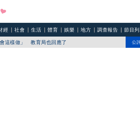
財經
社會
生活
體育
娛樂
地方
調查報告
節目列
藝陪做公益
會這樣做」 教育局也回應了
公
岸流捲走 9級強風阻搜救