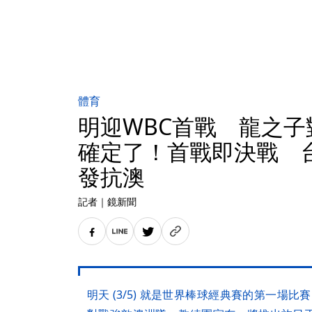
體育
明迎WBC首戰 龍之子
確定了！首戰即決戰 
發抗澳
記者
｜
鏡新聞
明天 (3/5) 就是世界棒球經典賽的第一場比賽，