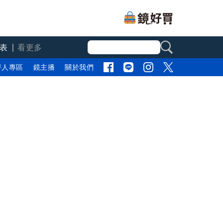
表
看更多
評人專區
鏡主播
關於我們