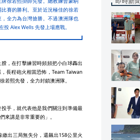
即時新
王牌徐若熙掛帥先發。總教練曾豪駒
場比賽的勝利。至於近況極佳的徐若
來，全力為台灣搶勝。不過澳洲隊也
lex Wells 先發上場應戰。
上膛，在打擊練習時頻頻把小白球轟出
程砲火相當恐怖，Team Taiwan
徐若熙先發，全力封鎖澳洲隊。
發投手，就代表他是我們關注到準備最
們來講是非常重要的」。
繳出三局無失分，還飆出158公里火