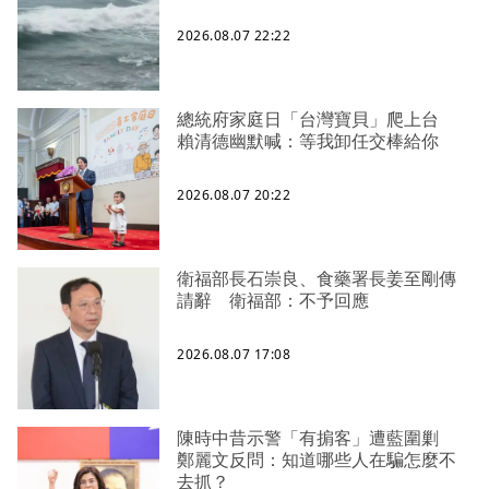
2026.08.07 22:22
總統府家庭日「台灣寶貝」爬上台
賴清德幽默喊：等我卸任交棒給你
2026.08.07 20:22
衛福部長石崇良、食藥署長姜至剛傳
請辭 衛福部：不予回應
2026.08.07 17:08
陳時中昔示警「有掮客」遭藍圍剿
鄭麗文反問：知道哪些人在騙怎麼不
去抓？