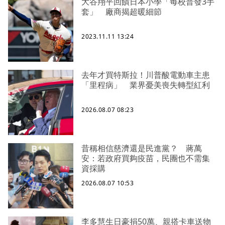
大谷翔平回饋日本小學「每校普發3手
套」 廠商揭超暖細節
2023.11.11 13:24
去年才買特斯拉！川普酸電動車主患
「里程病」 業界憂美喪失轉型紅利
2026.08.07 08:23
昔稱相信慈濟還是民進黨？ 蔣萬
安：若政府買夠疫苗，民團也不需集
資採購
2026.08.07 10:53
李多慧生日豪捐50萬、親搭卡車送物