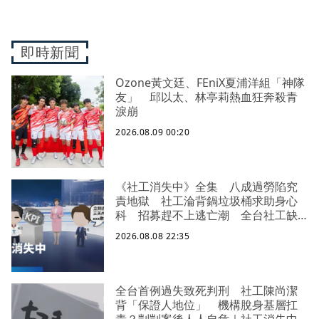
即時新聞
Ozone黃文廷、FEniX夏浦洋組「神隊
友」 邱以太、林亭莉熱血狂奔殺青
淚崩
2026.08.09 00:20
《社工消失中》全集 八成過勞陷究
責地獄 社工淪背鍋垃圾桶求助身心
科 招募趕不上逃亡潮 全台社工缺
口警報 揭薪資回捐黑幕 血汗錢遭
2026.08.08 22:35
剝削
全台首例過失致死判刑 社工陳尚潔
背「保證人地位」 機構脫身基層扛