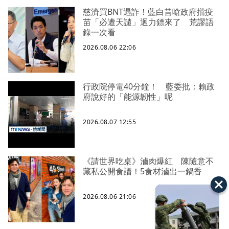
慈濟買BNT遇詐！藍白昔嗆政府擋疫
苗「必遭天譴」迴力鏢來了 荒謬語
錄一次看
2026.08.06 22:06
行政院停電40分鐘！ 藍委批：賴政
府說好的「能源韌性」呢
2026.08.07 12:55
《請世界吃桌》滷肉爆紅 陳隨意不
藏私公開食譜！5食材滷出一鍋香
2026.08.06 21:06