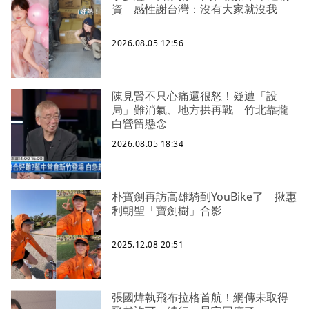
資 感性謝台灣：沒有大家就沒我
2026.08.05 12:56
陳見賢不只心痛還很怒！疑遭「設
局」難消氣、地方拱再戰 竹北靠攏
白營留懸念
2026.08.05 18:34
朴寶劍再訪高雄騎到YouBike了 揪惠
利朝聖「寶劍樹」合影
2025.12.08 20:51
張國煒執飛布拉格首航！網傳未取得