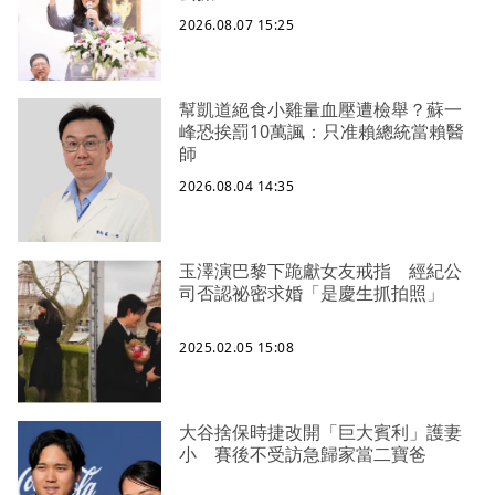
2026.08.07 15:25
幫凱道絕食小雞量血壓遭檢舉？蘇一
峰恐挨罰10萬諷：只准賴總統當賴醫
師
2026.08.04 14:35
玉澤演巴黎下跪獻女友戒指 經紀公
司否認祕密求婚「是慶生抓拍照」
2025.02.05 15:08
大谷捨保時捷改開「巨大賓利」護妻
小 賽後不受訪急歸家當二寶爸