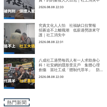
責？剴剴案後人人自危｜社工消失中
2026.08.08 22:33
究責文化人人怕 社福缺口拉警報
招募追不上離職潮 低薪過勞誰來守
護｜社工消失中
2026.08.08 22:31
八成社工過勞每四人有一人求助身心
科！社安網的隱形受災戶 集體心理
創傷 當社工成「體制代罪羊」 防
禦性社工不敢多做無奈趨勢？耗竭殆
2026.08.08 22:30
盡下的社安網危機｜社工消失中
熱門新聞