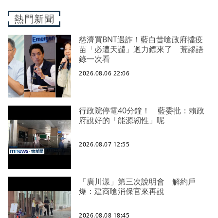
熱門新聞
慈濟買BNT遇詐！藍白昔嗆政府擋疫
苗「必遭天譴」迴力鏢來了 荒謬語
錄一次看
2026.08.06 22:06
行政院停電40分鐘！ 藍委批：賴政
府說好的「能源韌性」呢
2026.08.07 12:55
「廣川漾」第三次說明會 解約戶
爆：建商嗆消保官來再說
2026.08.08 18:45