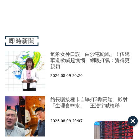
即時新聞
氣象女神口誤「白沙屯颱風」！伍婉
華道歉喊超懊惱 網暖打氣：覺得更
親切
2026.08.09 20:20
館長曬接種卡自曝打3劑高端、影射
「生理食鹽水」 王浩宇喊檢舉
2026.08.09 20:07