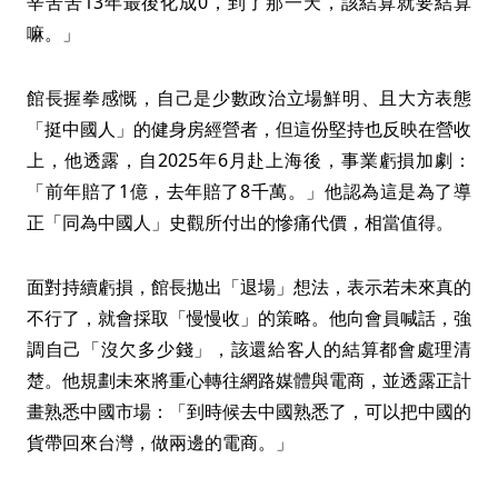
辛苦苦13年最後化成0，到了那一天，該結算就要結算
嘛。」
館長握拳感慨，自己是少數政治立場鮮明、且大方表態
「挺中國人」的健身房經營者，但這份堅持也反映在營收
上，他透露，自2025年6月赴上海後，事業虧損加劇：
「前年賠了1億，去年賠了8千萬。」他認為這是為了導
正「同為中國人」史觀所付出的慘痛代價，相當值得。
面對持續虧損，館長拋出「退場」想法，表示若未來真的
不行了，就會採取「慢慢收」的策略。他向會員喊話，強
調自己「沒欠多少錢」，該還給客人的結算都會處理清
楚。他規劃未來將重心轉往網路媒體與電商，並透露正計
畫熟悉中國市場：「到時候去中國熟悉了，可以把中國的
貨帶回來台灣，做兩邊的電商。」