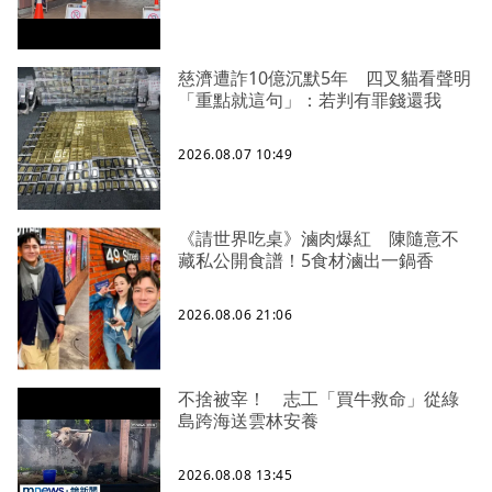
慈濟遭詐10億沉默5年 四叉貓看聲明
「重點就這句」：若判有罪錢還我
2026.08.07 10:49
《請世界吃桌》滷肉爆紅 陳隨意不
藏私公開食譜！5食材滷出一鍋香
2026.08.06 21:06
不捨被宰！ 志工「買牛救命」從綠
島跨海送雲林安養
2026.08.08 13:45