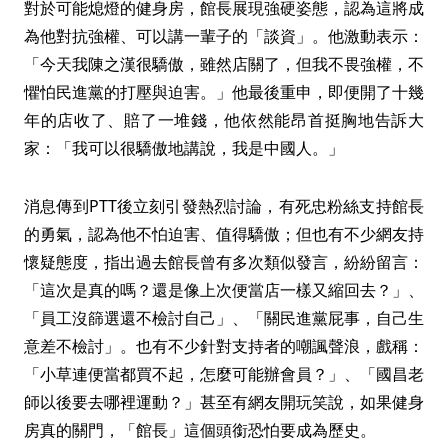
對於可能熄燈的健身房，館長展現強硬姿態，認為這將成
為他對抗強權、可以講一輩子的「談資」。他激動表示：
「今天我陳之漢很驕傲，雖然店關了，但我不畏強權，不
懼怕民進黨的打壓與迫害。」他最後重申，即便開了十幾
年的店收了、賠了一堆錢，他依然能昂首挺胸地告訴大
家：「我可以很驕傲地講說，我是中國人。」
消息傳到PTT後立刻引發熱烈討論，有死忠粉絲支持館長
的勇氣，認為他不怕迫害、值得驕傲；但也有不少網友持
懷疑態度，指出過去館長曾有多次類似發言，紛紛留言：
「這次是真的嗎？還是像上次便當店一樣又縮回去？」、
「員工沒篩選還不檢討自己」、「關民進黨屁事，自己生
意差不檢討」。也有不少針對支持者的嘲諷聲浪，戲稱：
「小草連便當都買不起，怎麼可能辦會員？」、「國昌老
師以後要去哪裡運動？」甚至有網友開玩笑說，如果健身
房真的關門，「館長」這個頭銜恐怕要成為歷史。