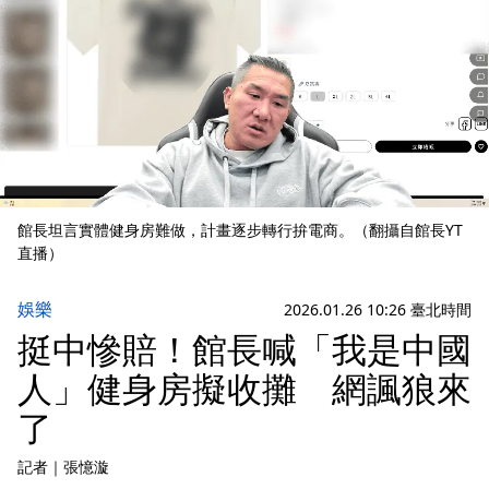
館長坦言實體健身房難做，計畫逐步轉行拚電商。（翻攝自館長YT
直播）
娛樂
2026.01.26 10:26 臺北時間
挺中慘賠！館長喊「我是中國
人」健身房擬收攤 網諷狼來
了
記者
｜
張憶漩