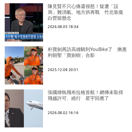
陳見賢不只心痛還很怒！疑遭「設
局」難消氣、地方拱再戰 竹北靠攏
白營留懸念
2026.08.05 18:34
朴寶劍再訪高雄騎到YouBike了 揪惠
利朝聖「寶劍樹」合影
2025.12.08 20:51
張國煒執飛布拉格首航！網傳未取得
飛越許可、繞行 星宇回應了
2026.08.02 16:16