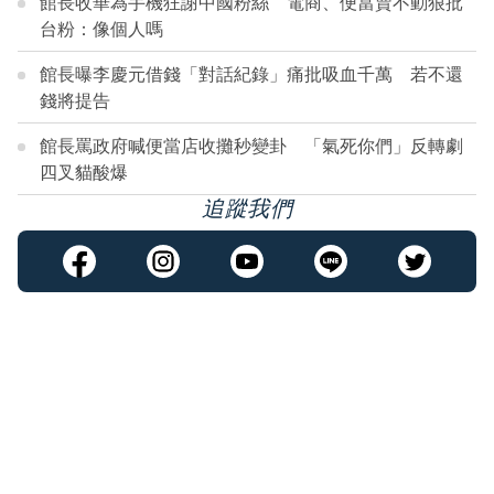
館長收華為手機狂謝中國粉絲 電商、便當賣不動狠批
台粉：像個人嗎
館長曝李慶元借錢「對話紀錄」痛批吸血千萬 若不還
錢將提告
館長罵政府喊便當店收攤秒變卦 「氣死你們」反轉劇
四叉貓酸爆
追蹤我們