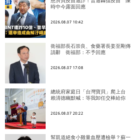
慈濟買疫苗遭詐！昔遭轟擋疫苗 陳
時中今露面回應
2026.08.07 10:42
衛福部長石崇良、食藥署長姜至剛傳
請辭 衛福部：不予回應
2026.08.07 17:08
總統府家庭日「台灣寶貝」爬上台
賴清德幽默喊：等我卸任交棒給你
2026.08.07 20:22
幫凱道絕食小雞量血壓遭檢舉？蘇一