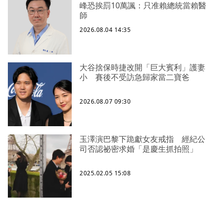
峰恐挨罰10萬諷：只准賴總統當賴醫
師
2026.08.04 14:35
大谷捨保時捷改開「巨大賓利」護妻
小 賽後不受訪急歸家當二寶爸
2026.08.07 09:30
玉澤演巴黎下跪獻女友戒指 經紀公
司否認祕密求婚「是慶生抓拍照」
2025.02.05 15:08