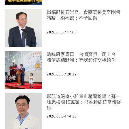
衛福部長石崇良、食藥署長姜至剛傳
請辭 衛福部：不予回應
2026.08.07 17:08
總統府家庭日「台灣寶貝」爬上台
賴清德幽默喊：等我卸任交棒給你
2026.08.07 20:22
幫凱道絕食小雞量血壓遭檢舉？蘇一
峰恐挨罰10萬諷：只准賴總統當賴醫
師
2026.08.04 14:35