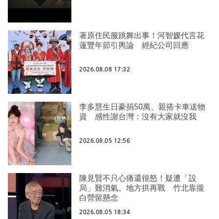
著原住民服跳舞出事！河智媛代言花
蓮豐年節引輿論 經紀公司回應
2026.08.08 17:32
李多慧生日豪捐50萬、親搭卡車送物
資 感性謝台灣：沒有大家就沒我
2026.08.05 12:56
陳見賢不只心痛還很怒！疑遭「設
局」難消氣、地方拱再戰 竹北靠攏
白營留懸念
2026.08.05 18:34