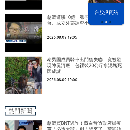
漢光42演習
台股投資熱
慈濟遭騙10億 張景森轟：顏博文下
台、成立外部調查小組
2026.08.09 19:05
泰男團成員騎車出門後失聯！竟被發
現陳屍河底 包裡裝20公斤水泥塊死
因成謎
2026.08.09 19:00
熱門新聞
慈濟買BNT遇詐！藍白昔嗆政府擋疫
苗「必遭天譴」迴力鏢來了 荒謬語