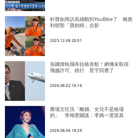
朴寶劍再訪高雄騎到YouBike了 揪惠
利朝聖「寶劍樹」合影
2025.12.08 20:51
張國煒執飛布拉格首航！網傳未取得
飛越許可、繞行 星宇回應了
2026.08.02 16:16
農場文狂洗「離婚、女兒不是檢場
的」 李翊君闢謠：李媽一度當真
2026.08.06 18:29