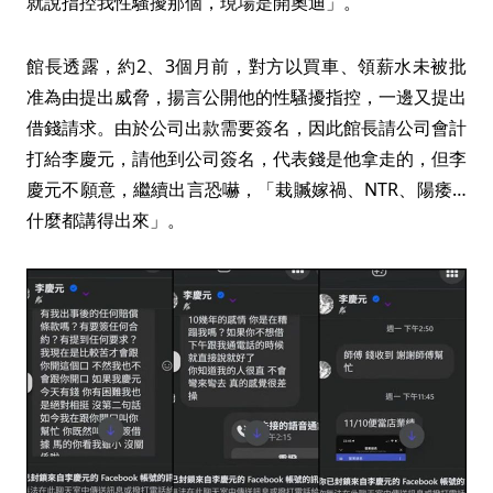
就說指控我性騷擾那個，現場是開奧迪」。
館長透露，約2、3個月前，對方以買車、領薪水未被批
准為由提出威脅，揚言公開他的性騷擾指控，一邊又提出
借錢請求。由於公司出款需要簽名，因此館長請公司會計
打給李慶元，請他到公司簽名，代表錢是他拿走的，但李
慶元不願意，繼續出言恐嚇，「栽贓嫁禍、NTR、陽痿…
什麼都講得出來」。