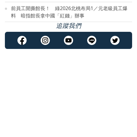
前員工開撕館長！ 綠2026北桃布局1／元老級員工爆
料 暗指館長拿中國「紅錢」辦事
追蹤我們