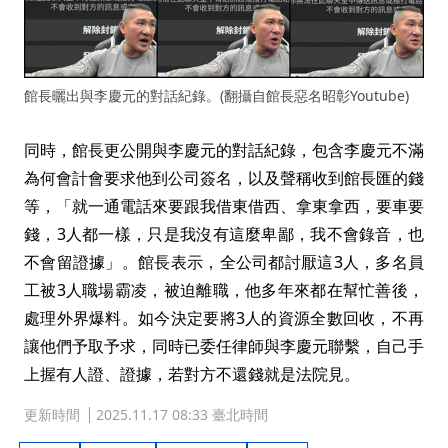
館長曬出與李慶元的對話紀錄。(翻攝自館長惡名昭彰Youtube)
同時，館長更公開與李慶元的對話紀錄，包含李慶元不滿
為何會計會要求他到公司簽名，以及聲稱收到館長匯的錢
等，「就一通電話來要跟我借東借西、拿東拿西，要車要
錢，3人都一樣，只是我沒有這麼卑鄙，我不會錄音，也
不會留證據」。館長表示，全公司都討厭這3人，多名員
工被3人職場霸凌，被迫離職，他多年來都在幫忙善後，
處理外界爆料。如今決定要將3人的資源全數回收，不再
讓他們予取予求，同時已委任律師與李慶元聯繫，自己手
上握有人證、證據，若對方不還錢就是法院見。
更新時間
2025.11.17 08:33 臺北時間