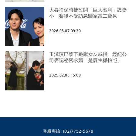
大谷捨保時捷改開「巨大賓利」護妻
小 賽後不受訪急歸家當二寶爸
2026.08.07 09:30
玉澤演巴黎下跪獻女友戒指 經紀公
司否認祕密求婚「是慶生抓拍照」
2025.02.05 15:08
客服專線:
(02)7752-5678