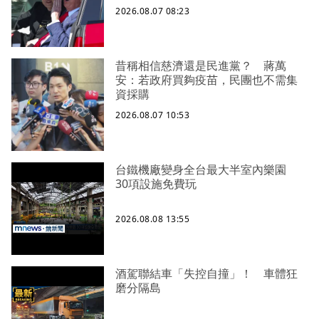
2026.08.07 08:23
昔稱相信慈濟還是民進黨？ 蔣萬
安：若政府買夠疫苗，民團也不需集
資採購
2026.08.07 10:53
台鐵機廠變身全台最大半室內樂園
30項設施免費玩
2026.08.08 13:55
酒駕聯結車「失控自撞」！ 車體狂
磨分隔島