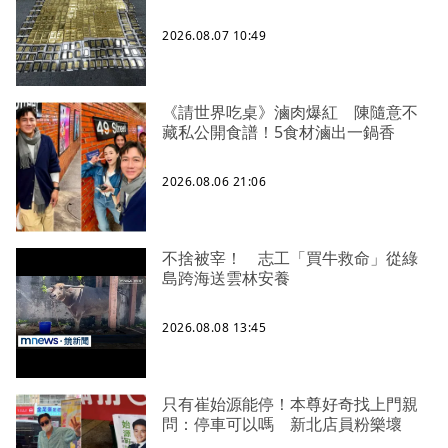
2026.08.07 10:49
《請世界吃桌》滷肉爆紅 陳隨意不
藏私公開食譜！5食材滷出一鍋香
2026.08.06 21:06
不捨被宰！ 志工「買牛救命」從綠
島跨海送雲林安養
2026.08.08 13:45
只有崔始源能停！本尊好奇找上門親
問：停車可以嗎 新北店員粉樂壞