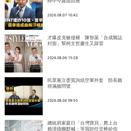
時中今露面回應
2026.08.07 10:42
才爆皮克敏侵權 陳智菡「合成雜誌
封面」幫柯文哲慶生又踩雷
2026.08.06 15:28
民眾黨立委質詢炫空軍外套 防長聽
得滿臉問號
2026.08.06 09:55
總統府家庭日「台灣寶貝」爬上台
賴清德幽默喊：等我卸任交棒給你