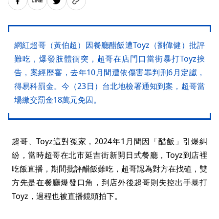
網紅超哥（黃伯超）因餐廳醋飯遭Toyz（劉偉健）批評
難吃，爆發肢體衝突，超哥在店門口當街暴打Toyz挨
告，案經歷審，去年10月間遭依傷害罪判刑6月定讞，
得易科罰金。今（23日）台北地檢署通知到案，超哥當
場繳交罰金18萬元免囚。
超哥、Toyz這對冤家，2024年1月間因「醋飯」引爆糾
紛，當時超哥在北市延吉街新開日式餐廳，Toyz到店裡
吃飯直播，期間批評醋飯難吃，超哥認為對方在找碴，雙
方先是在餐廳爆發口角，到店外後超哥則失控出手暴打
Toyz，過程也被直播鏡頭拍下。