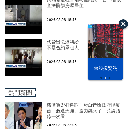
童擠骯髒房屋居住
2026.08.08 18:45
代管出包爆糾紛！ 租約到期房客卻
不是合約承租人
2026.08.08 18:45
漢光42演習
台股投資熱
熱門新聞
慈濟買BNT遇詐！藍白昔嗆政府擋疫
苗「必遭天譴」迴力鏢來了 荒謬語
錄一次看
2026.08.06 22:06