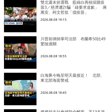
雙北週末拚選戰 藍綠白再槓採購疫
苗3／慈濟遭詐騙「綠要求道歉」 蔣
萬安、柯文哲批「擋疫苗」
2026.08.08 19:15
川普前律師掌司法部 布蘭希50比49
驚險過關
2026.08.08 18:55
白海豚今晚至明天最接近！ 北部、
東北部海面警戒
2026.08.08 18:45
媽媽領走社會補助金離家 丟13名孩