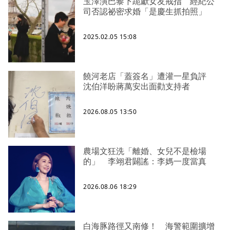
玉澤演巴黎下跪獻女友戒指 經紀公
司否認祕密求婚「是慶生抓拍照」
2025.02.05 15:08
饒河老店「蓋簽名」遭灌一星負評
沈伯洋盼蔣萬安出面勸支持者
2026.08.05 13:50
農場文狂洗「離婚、女兒不是檢場
的」 李翊君闢謠：李媽一度當真
2026.08.06 18:29
白海豚路徑又南修！ 海警範圍擴增