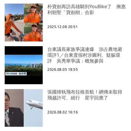
朴寶劍再訪高雄騎到YouBike了 揪惠
利朝聖「寶劍樹」合影
2025.12.08 20:51
台東議長家族爭議連爆 涉占農地避
環評1／台東度假村涉圖利、疑躲環
評 吳秀華爭議：概無參與
2026.08.05 18:55
張國煒執飛布拉格首航！網傳未取得
飛越許可、繞行 星宇回應了
2026.08.02 16:16