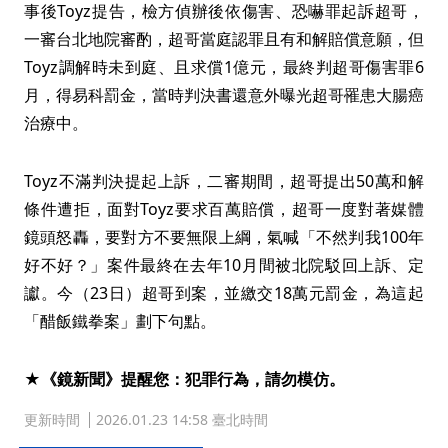
事後Toyz提告，檢方偵辦後依傷害、恐嚇罪起訴超哥，
一審台北地院審酌，超哥當庭認罪且有和解賠償意願，但
Toyz調解時未到庭、且求償1億元，最終判超哥傷害罪6
月，得易科罰金，當時判決書還意外曝光超哥罹患大腸癌
治療中。
Toyz不滿判決提起上訴，二審期間，超哥提出50萬和解
條件遭拒，面對Toyz要求百萬賠償，超哥一度對著媒體
鏡頭怒轟，要對方不要無限上綱，氣喊「不然判我100年
好不好？」案件最終在去年10月間被北院駁回上訴、定
讞。今（23日）超哥到案，並繳交18萬元罰金，為這起
「醋飯鐵拳案」劃下句點。
★《鏡新聞》提醒您：犯罪行為，請勿模仿。
更新時間
2026.01.23 14:58 臺北時間