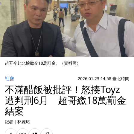
超哥今赴北檢繳交18萬罰金。（資料照）
社會
2026.01.23 14:58 臺北時間
不滿醋飯被批評！怒揍Toyz
遭判刑6月 超哥繳18萬罰金
結案
記者
｜
林婉珺