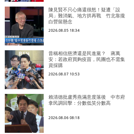
陳見賢不只心痛還很怒！疑遭「設
局」難消氣、地方拱再戰 竹北靠攏
白營留懸念
2026.08.05 18:34
昔稱相信慈濟還是民進黨？ 蔣萬
安：若政府買夠疫苗，民團也不需集
資採購
2026.08.07 10:53
賴清德批盧秀燕滿意度落後 中市府
拿民調回擊：分數低笑分數高
2026.08.06 08:18