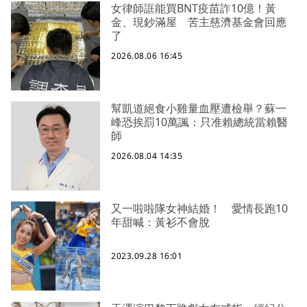
女律師誆能買BNT疫苗詐10億！黃
金、現鈔滿屋 苦主慈濟基金會回應
了
2026.08.06 16:45
幫凱道絕食小雞量血壓遭檢舉？蘇一
峰恐挨罰10萬諷：只准賴總統當賴醫
師
2026.08.04 14:35
又一啦啦隊女神結婚！ 愛情長跑10
年甜喊：黃衫不會脫
2023.09.28 16:01