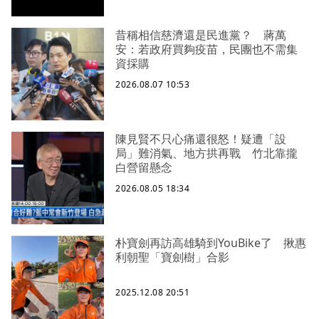
昔稱相信慈濟還是民進黨？ 蔣萬
安：若政府買夠疫苗，民團也不需集
資採購
2026.08.07 10:53
陳見賢不只心痛還很怒！疑遭「設
局」難消氣、地方拱再戰 竹北靠攏
白營留懸念
2026.08.05 18:34
朴寶劍再訪高雄騎到YouBike了 揪惠
利朝聖「寶劍樹」合影
2025.12.08 20:51