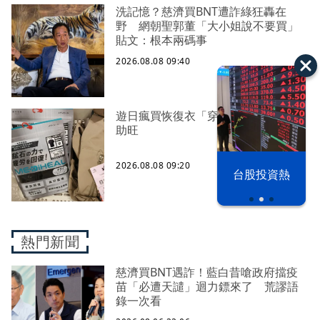
洗記憶？慈濟買BNT遭詐綠狂轟在
野 網朝聖郭董「大小姐說不要買」
貼文：根本兩碼事
2026.08.08 09:40
遊日瘋買恢復衣「穿」越疲勞 2因素
助旺
2026.08.08 09:20
漢光42演習
台股投資熱
熱門新聞
慈濟買BNT遇詐！藍白昔嗆政府擋疫
苗「必遭天譴」迴力鏢來了 荒謬語
錄一次看