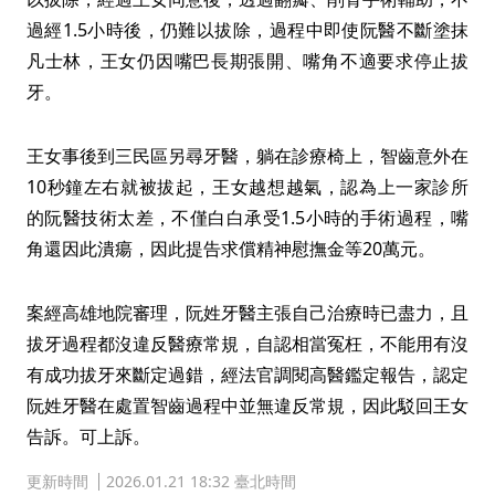
過經1.5小時後，仍難以拔除，過程中即使阮醫不斷塗抹
凡士林，王女仍因嘴巴長期張開、嘴角不適要求停止拔
牙。
王女事後到三民區另尋牙醫，躺在診療椅上，智齒意外在
10秒鐘左右就被拔起，王女越想越氣，認為上一家診所
的阮醫技術太差，不僅白白承受1.5小時的手術過程，嘴
角還因此潰瘍，因此提告求償精神慰撫金等20萬元。
案經高雄地院審理，阮姓牙醫主張自己治療時已盡力，且
拔牙過程都沒違反醫療常規，自認相當冤枉，不能用有沒
有成功拔牙來斷定過錯，經法官調閱高醫鑑定報告，認定
阮姓牙醫在處置智齒過程中並無違反常規，因此駁回王女
告訴。可上訴。
更新時間
2026.01.21 18:32 臺北時間