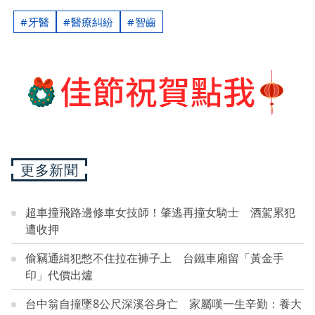
牙醫
醫療糾紛
智齒
更多新聞
超車撞飛路邊修車女技師！肇逃再撞女騎士 酒駕累犯
遭收押
偷竊通緝犯憋不住拉在褲子上 台鐵車廂留「黃金手
印」代價出爐
台中翁自撞墜8公尺深溪谷身亡 家屬嘆一生辛勤：養大