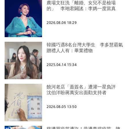
農場文狂洗「離婚、女兒不是檢場
的」 李翊君闢謠：李媽一度當真
2026.08.06 18:29
韓國巧遇8名台灣大學生 李多慧霸氣
贈禮人人有：畢業禮物
2025.04.14 15:34
饒河老店「蓋簽名」遭灌一星負評
沈伯洋盼蔣萬安出面勸支持者
2026.08.05 13:50
慈濟買疫苗遭詐！昔遭轟擋疫苗 陳