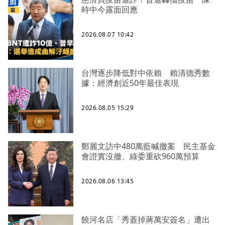
時中今露面回應
2026.08.07 10:42
台灣逐步降低對中依賴 賴清德秀數
據：經濟創近50年最佳表現
2026.08.05 15:29
鄭麗文訪中480萬藍喊撤案 民主基金
會證實沒撤、綠委重砍960萬預算
2026.08.06 13:45
饒河名店「秀蓋掉蔣萬安簽名」遭出