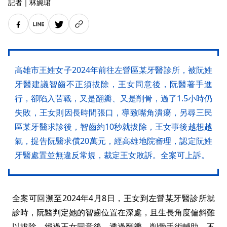
記者
｜
林婉珺
高雄市王姓女子2024年前往左營區某牙醫診所，被阮姓
牙醫建議智齒不正須拔除，王女同意後，阮醫著手進
行，卻陷入苦戰，又是翻瓣、又是削骨，過了1.5小時仍
失敗，王女則因長時間張口，導致嘴角潰瘍，另尋三民
區某牙醫求診後，智齒約10秒就拔除，王女事後越想越
氣，提告阮醫求償20萬元，經高雄地院審理，認定阮姓
牙醫處置並無違反常規，裁定王女敗訴。全案可上訴。
全案可回溯至2024年4月8日，王女到左營某牙醫診所就
診時，阮醫判定她的智齒位置在深處，且生長角度偏斜難
以拔除，經過王女同意後，透過翻瓣、削骨手術輔助，不