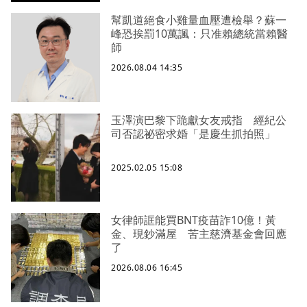
幫凱道絕食小雞量血壓遭檢舉？蘇一
峰恐挨罰10萬諷：只准賴總統當賴醫
師
2026.08.04 14:35
玉澤演巴黎下跪獻女友戒指 經紀公
司否認祕密求婚「是慶生抓拍照」
2025.02.05 15:08
女律師誆能買BNT疫苗詐10億！黃
金、現鈔滿屋 苦主慈濟基金會回應
了
2026.08.06 16:45