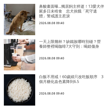
鼻酸畫面曝...獨居飼主猝逝！13愛犬伴
屍多日未啃食 忠犬挨餓「死守遺
體」警戒護主惹淚
2026.08.08 09:40
一天上限幾杯？缺鐵族哪時別碰？營
養師整裡喝咖啡7大守則：喝錯傷身
2026.08.08 09:40
白飯不用戒！60歲婦只改吃飯順序 3
個月糖化血色素降到6.5
2026.08.08 09:40