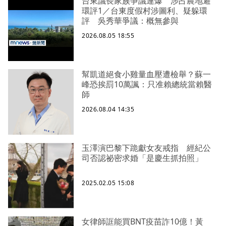
台東議長家族爭議連爆 涉占農地避
環評1／台東度假村涉圖利、疑躲環
評 吳秀華爭議：概無參與
2026.08.05 18:55
幫凱道絕食小雞量血壓遭檢舉？蘇一
峰恐挨罰10萬諷：只准賴總統當賴醫
師
2026.08.04 14:35
玉澤演巴黎下跪獻女友戒指 經紀公
司否認祕密求婚「是慶生抓拍照」
2025.02.05 15:08
女律師誆能買BNT疫苗詐10億！黃