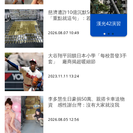
慈濟遭詐10億沉默5年 四叉貓看聲明
「重點就這句」：若判有罪錢還我
漢光42演習
2026.08.07 10:49
大谷翔平回饋日本小學「每校普發3手
套」 廠商揭超暖細節
2023.11.11 13:24
李多慧生日豪捐50萬、親搭卡車送物
資 感性謝台灣：沒有大家就沒我
2026.08.05 12:56