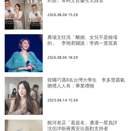
封面」幫柯文哲慶生又踩雷
2026.08.06 15:28
農場文狂洗「離婚、女兒不是檢場
的」 李翊君闢謠：李媽一度當真
2026.08.06 18:29
韓國巧遇8名台灣大學生 李多慧霸氣
贈禮人人有：畢業禮物
2025.04.14 15:34
饒河老店「蓋簽名」遭灌一星負評
沈伯洋盼蔣萬安出面勸支持者