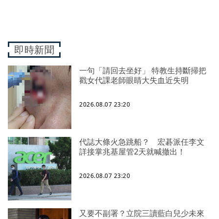
即時新聞
一句「請回去坐好」 特教生持斷掃把
戳女代課老師眼睛大失血近失明
2026.08.07 23:20
代誌大條火急跳船？ 宏碁派任李文
詳接掌兆基屋管2天就喊撤出！
2026.08.07 23:20
又要不副署？立院三讀藍白兒少未來