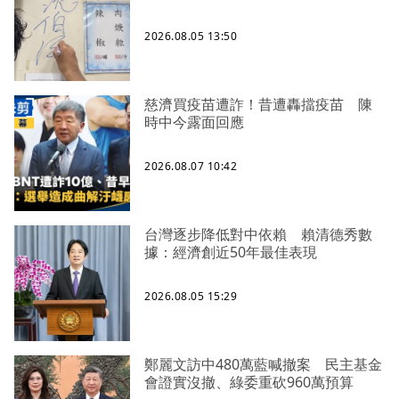
2026.08.05 13:50
慈濟買疫苗遭詐！昔遭轟擋疫苗 陳
時中今露面回應
2026.08.07 10:42
台灣逐步降低對中依賴 賴清德秀數
據：經濟創近50年最佳表現
2026.08.05 15:29
鄭麗文訪中480萬藍喊撤案 民主基金
會證實沒撤、綠委重砍960萬預算