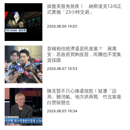
操盤美股免熬夜！ 納斯達克12/6正
式實施「23小時交易」
2026.08.06 19:05
昔稱相信慈濟還是民進黨？ 蔣萬
安：若政府買夠疫苗，民團也不需集
資採購
2026.08.07 10:53
陳見賢不只心痛還很怒！疑遭「設
局」難消氣、地方拱再戰 竹北靠攏
白營留懸念
2026.08.05 18:34