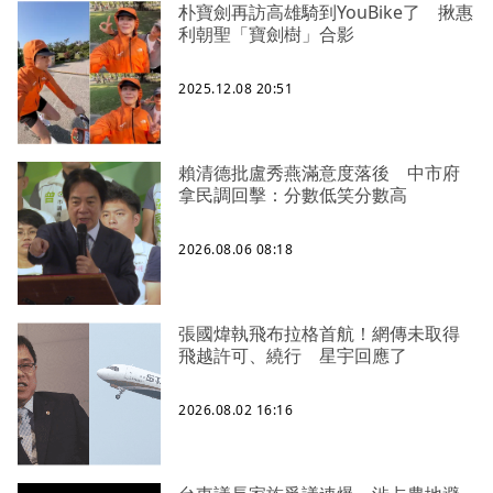
朴寶劍再訪高雄騎到YouBike了 揪惠
利朝聖「寶劍樹」合影
2025.12.08 20:51
賴清德批盧秀燕滿意度落後 中市府
拿民調回擊：分數低笑分數高
2026.08.06 08:18
張國煒執飛布拉格首航！網傳未取得
飛越許可、繞行 星宇回應了
2026.08.02 16:16