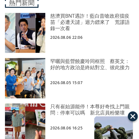
熱門新聞
慈濟買BNT遇詐！藍白昔嗆政府擋疫
苗「必遭天譴」迴力鏢來了 荒謬語
錄一次看
2026.08.06 22:06
罕曬與藍營饒慶玲同框照 蔡英文：
好的地方政治是終結對立、彼此接力
2026.08.05 15:07
只有崔始源能停！本尊好奇找上門親
問：停車可以嗎 新北店員粉樂壞
2026.08.06 16:25