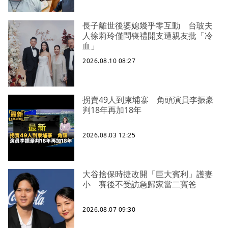
長子離世後婆媳幾乎零互動 台玻夫
人徐莉玲僅問喪禮開支遭親友批「冷
血」
2026.08.10 08:27
拐賣49人到柬埔寨 角頭演員李振豪
判18年再加18年
2026.08.03 12:25
大谷捨保時捷改開「巨大賓利」護妻
小 賽後不受訪急歸家當二寶爸
2026.08.07 09:30