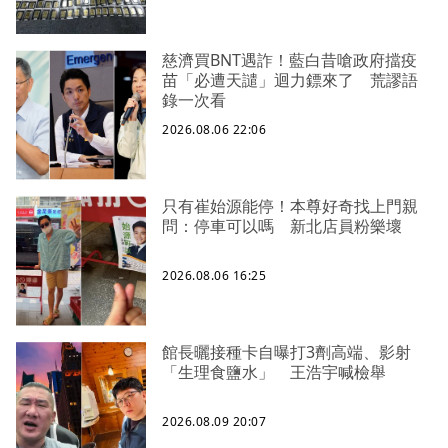
慈濟買BNT遇詐！藍白昔嗆政府擋疫
苗「必遭天譴」迴力鏢來了 荒謬語
錄一次看
2026.08.06 22:06
只有崔始源能停！本尊好奇找上門親
問：停車可以嗎 新北店員粉樂壞
2026.08.06 16:25
館長曬接種卡自曝打3劑高端、影射
「生理食鹽水」 王浩宇喊檢舉
2026.08.09 20:07