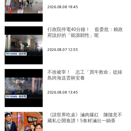
2026.08.08 18:45
行政院停電40分鐘！ 藍委批：賴政
府說好的「能源韌性」呢
2026.08.07 12:55
不捨被宰！ 志工「買牛救命」從綠
島跨海送雲林安養
2026.08.08 13:45
《請世界吃桌》滷肉爆紅 陳隨意不
藏私公開食譜！5食材滷出一鍋香