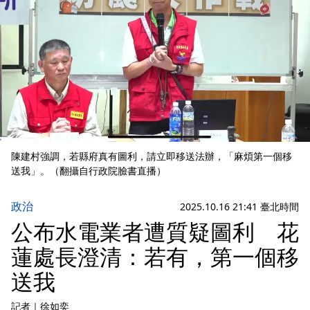
陳建村強調，若縣府真有圖利，請立即移送法辦，「麻煩第一個移
送我」。（翻攝自行政院臉書直播）
政治
2025.10.16 21:41 臺北時間
公布水電業者遭質疑圖利 花
蓮處長澄清：若有，第一個移
送我
記者
｜
徐如奕