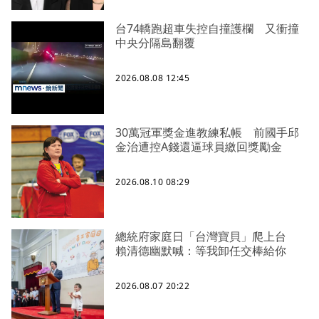
台74轎跑超車失控自撞護欄 又衝撞
中央分隔島翻覆
2026.08.08 12:45
30萬冠軍獎金進教練私帳 前國手邱
金治遭控A錢還逼球員繳回獎勵金
2026.08.10 08:29
總統府家庭日「台灣寶貝」爬上台
賴清德幽默喊：等我卸任交棒給你
2026.08.07 20:22