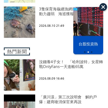
3隻保育海龜纏漁網擱淺台南沙洲、活
動力趨弱 海巡獲報成功救回
2026.08.10 21:49
漢光42演習
台股投資熱
熱門新聞
沒錢養4子女！ 「哈利波特」女星轉
戰OnlyFans一天進帳65萬
2026.08.09 16:46
「廣川漾」第三次說明會 解約戶
爆：建商嗆消保官來再說