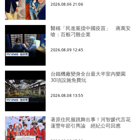
2026.08.06 21:06
醫稱「民進黨擋中國疫苗」 蔣萬安
嗆：百般刁難企業
2026.08.09 12:45
台鐵機廠變身全台最大半室內樂園
30項設施免費玩
2026.08.08 13:55
著原住民服跳舞出事！河智媛代言花
蓮豐年節引輿論 經紀公司回應