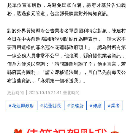
起單位宣布解散，為避免民眾向隅，縣府才基於告知義
務，透過多元管道，包含縣長臉書對外轉知資訊。
對於外界質疑縣府公告業者名單是圖利特定對象，陳建村
今日在中央前進協調所說明防颱作為時表示，「請大家不
要再用這樣的罪名冠在花蓮縣政府頭上」，認為對所有第
一線公務人員非常不公平，他強調，縣府提供業者資訊，
僅為方便災民查詢：「請問誰圖利誰了？」他更直言，若
縣府真有圖利，「請立即移送法辦」，且自己先前每天公
布這些資訊，「麻煩第一個移送我」。
更新時間
2025.10.16 21:41 臺北時間
花蓮縣政府
花蓮縣長
徐榛蔚
修繕
業者