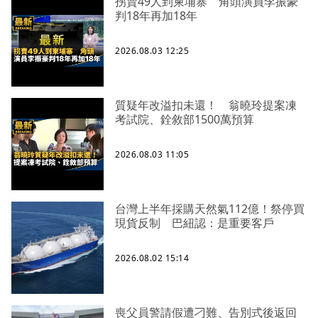
拐賣49人到柬埔寨 角頭演員李振豪
判18年再加18年
2026.08.03 12:25
質疑年改溢扣未還！ 翁曉玲提案凍
考試院、銓敘部1500萬預算
2026.08.03 11:05
台灣上半年採購天然氣112億！祭停買
現貨反制 巴紐認：是重要客戶
2026.08.02 15:14
喪父員警請假遭刁難、告別式後返回