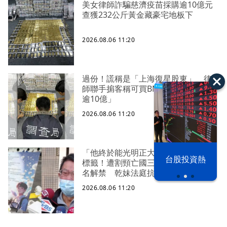
美女律師詐騙慈濟疫苗採購逾10億元
查獲232公斤黃金藏豪宅地板下
2026.08.06 11:20
過份！謊稱是「上海復星股東」 律
師聯手掮客稱可買BNT疫苗「詐慈濟
逾10億」
2026.08.06 11:20
「他終於能光明正大存在了...」撕匿名
以色列 穹頂
台股投資熱
標籤！遭割頸亡國三生「楊承勳」真
之下
名解禁 乾妹法庭抗辯引眾怒
2026.08.06 11:20