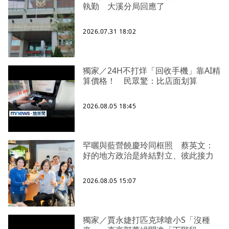
執勤 大溪分局回應了
2026.07.31 18:02
獨家／24H不打烊「回收手機」靠AI精
算價格！ 民眾驚：比店面划算
2026.08.05 18:45
罕曬與藍營饒慶玲同框照 蔡英文：
好的地方政治是終結對立、彼此接力
2026.08.05 15:07
獨家／賈永婕打匹克球嗆小S「沒種