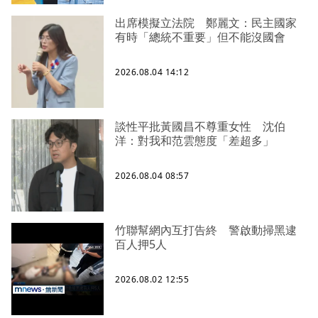
出席模擬立法院 鄭麗文：民主國家
有時「總統不重要」但不能沒國會
2026.08.04 14:12
談性平批黃國昌不尊重女性 沈伯
洋：對我和范雲態度「差超多」
2026.08.04 08:57
竹聯幫網內互打告終 警啟動掃黑逮
百人押5人
2026.08.02 12:55