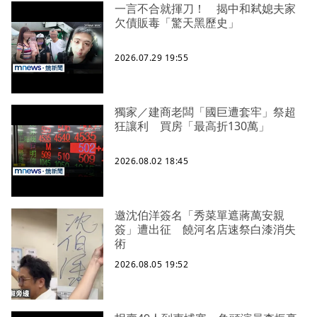
一言不合就揮刀！ 揭中和弒媳夫家
欠債販毒「驚天黑歷史」
2026.07.29 19:55
獨家／建商老闆「國巨遭套牢」祭超
狂讓利 買房「最高折130萬」
2026.08.02 18:45
邀沈伯洋簽名「秀菜單遮蔣萬安親
簽」遭出征 饒河名店速祭白漆消失
術
2026.08.05 19:52