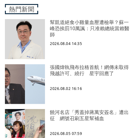
熱門新聞
幫凱道絕食小雞量血壓遭檢舉？蘇一
峰恐挨罰10萬諷：只准賴總統當賴醫
師
2026.08.04 14:35
張國煒執飛布拉格首航！網傳未取得
飛越許可、繞行 星宇回應了
2026.08.02 16:16
饒河名店「秀蓋掉蔣萬安簽名」遭出
征 網號召刷五星幫補血
2026.08.05 07:59