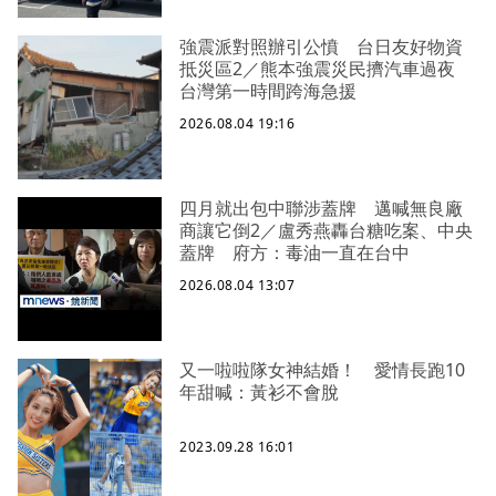
強震派對照辦引公憤 台日友好物資
抵災區2／熊本強震災民擠汽車過夜
台灣第一時間跨海急援
2026.08.04 19:16
四月就出包中聯涉蓋牌 邁喊無良廠
商讓它倒2／盧秀燕轟台糖吃案、中央
蓋牌 府方：毒油一直在台中
2026.08.04 13:07
又一啦啦隊女神結婚！ 愛情長跑10
年甜喊：黃衫不會脫
2023.09.28 16:01