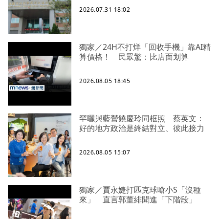
2026.07.31 18:02
獨家／24H不打烊「回收手機」靠AI精
算價格！ 民眾驚：比店面划算
2026.08.05 18:45
罕曬與藍營饒慶玲同框照 蔡英文：
好的地方政治是終結對立、彼此接力
2026.08.05 15:07
獨家／賈永婕打匹克球嗆小S「沒種
來」 直言郭董緋聞進「下階段」