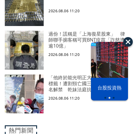
2026.08.06 11:20
過份！謊稱是「上海復星股東」 律
師聯手掮客稱可買BNT疫苗「詐慈濟
逾10億」
2026.08.06 11:20
「他終於能光明正大存在了...」撕匿名
標籤！遭割頸亡國三生「楊承勳」真
以色列 穹頂
台股投資熱
名解禁 乾妹法庭抗辯引眾怒
之下
2026.08.06 11:20
熱門新聞