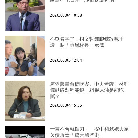
2026.08.04 10:58
不刻名字了！柯文哲卸腳鐐改戴手
環 貼「萊爾校長」示威
2026.08.05 12:04
盧秀燕轟台糖吃案、中央蓋牌 林靜
儀點破製程關鍵：粗膠原油是能吃
膩？
2026.08.04 15:55
一言不合就揮刀！ 揭中和弒媳夫家
欠債販毒「驚天黑歷史」