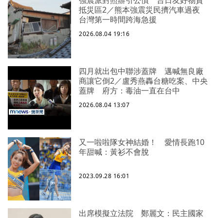
抵災區2／熊本強震災民擠汽車過夜
台灣第一時間跨海急援
2026.08.04 19:16
四月就出包中聯涉蓋牌 邁喊無良廠
商讓它倒2／盧秀燕轟台糖吃案、中央
蓋牌 府方：毒油一直在台中
2026.08.04 13:07
又一啦啦隊女神結婚！ 愛情長跑10
年甜喊：黃衫不會脫
2023.09.28 16:01
出席模擬立法院 鄭麗文：民主國家