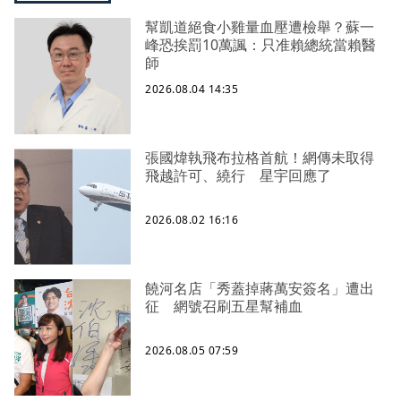
幫凱道絕食小雞量血壓遭檢舉？蘇一
峰恐挨罰10萬諷：只准賴總統當賴醫
師
2026.08.04 14:35
張國煒執飛布拉格首航！網傳未取得
飛越許可、繞行 星宇回應了
2026.08.02 16:16
饒河名店「秀蓋掉蔣萬安簽名」遭出
征 網號召刷五星幫補血
2026.08.05 07:59