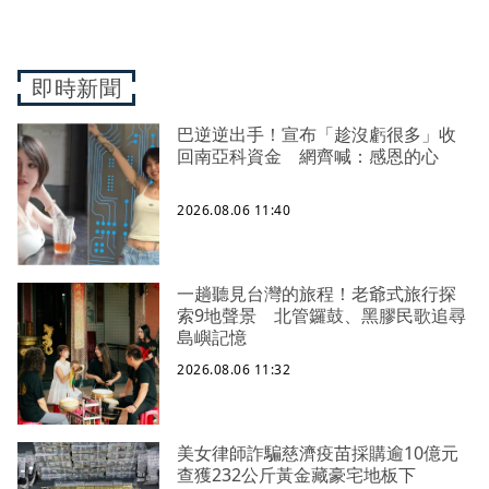
即時新聞
巴逆逆出手！宣布「趁沒虧很多」收
回南亞科資金 網齊喊：感恩的心
2026.08.06 11:40
一趟聽見台灣的旅程！老爺式旅行探
索9地聲景 北管鑼鼓、黑膠民歌追尋
島嶼記憶
2026.08.06 11:32
美女律師詐騙慈濟疫苗採購逾10億元
查獲232公斤黃金藏豪宅地板下