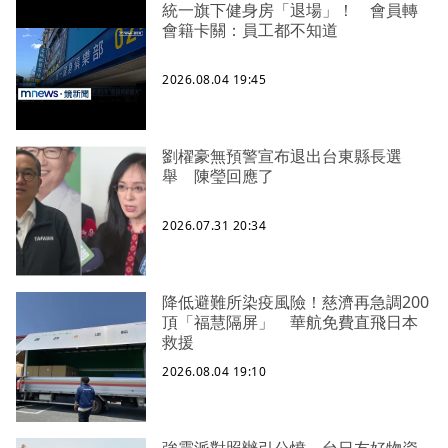
統一旗下健身房「退場」！ 會員轉
會籍卡關：員工都不知道
2026.08.04 19:45
劉櫂豪無預警宣布退出台東縣長選
舉 陳瑩回應了
2026.07.31 20:34
降低避難所染疫風險！慈濟再急調200
頂「福慧隔屏」 華航免費直飛日本
救援
2026.08.04 19:10
強震派對照辦引公憤 台日友好物資