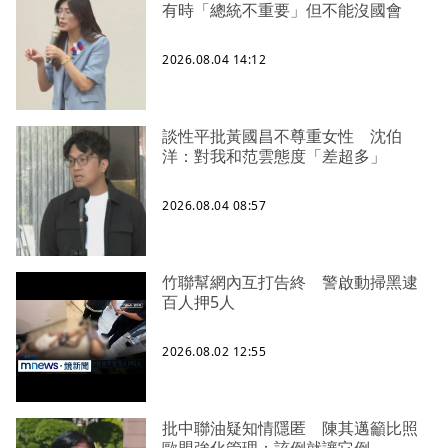
有時「總統不重要」但不能沒國會
2026.08.04 14:12
談性平批黃國昌不尊重女性 沈伯
洋：對我和范雲態度「差超多」
2026.08.04 08:57
竹聯幫網內互打告終 警啟動掃黑逮
百人押5人
2026.08.02 12:55
批中聯油疑知情隱匿 陳其邁籲比照
歐盟強化管理：該倒就讓它倒