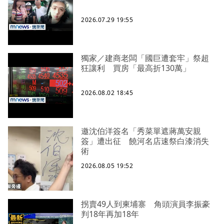
2026.07.29 19:55
獨家／建商老闆「國巨遭套牢」祭超
狂讓利 買房「最高折130萬」
2026.08.02 18:45
邀沈伯洋簽名「秀菜單遮蔣萬安親
簽」遭出征 饒河名店速祭白漆消失
術
2026.08.05 19:52
拐賣49人到柬埔寨 角頭演員李振豪
判18年再加18年