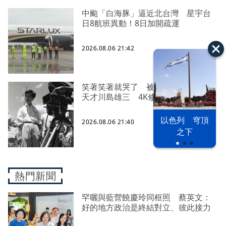
中颱「白海豚」逼近北台灣 星宇台
日8航班異動！8日加開疏運
2026.08.06 21:42
笑著笑著就哭了 被遺忘的日本喜劇
天才川島雄三 4K修復重返大銀幕
以色列 穹頂
2026.08.06 21:40
之下
熱門新聞
罕曬與藍營饒慶玲同框照 蔡英文：
好的地方政治是終結對立、彼此接力