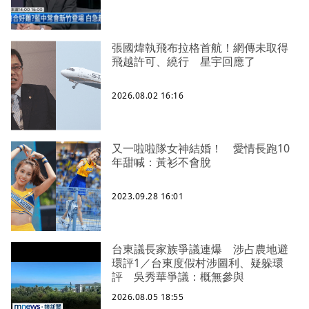
張國煒執飛布拉格首航！網傳未取得
飛越許可、繞行 星宇回應了
2026.08.02 16:16
又一啦啦隊女神結婚！ 愛情長跑10
年甜喊：黃衫不會脫
2023.09.28 16:01
台東議長家族爭議連爆 涉占農地避
環評1／台東度假村涉圖利、疑躲環
評 吳秀華爭議：概無參與
2026.08.05 18:55