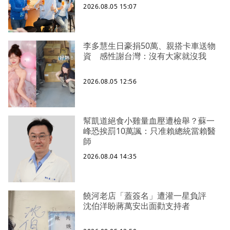
2026.08.05 15:07
李多慧生日豪捐50萬、親搭卡車送物
資 感性謝台灣：沒有大家就沒我
2026.08.05 12:56
幫凱道絕食小雞量血壓遭檢舉？蘇一
峰恐挨罰10萬諷：只准賴總統當賴醫
師
2026.08.04 14:35
饒河老店「蓋簽名」遭灌一星負評
沈伯洋盼蔣萬安出面勸支持者