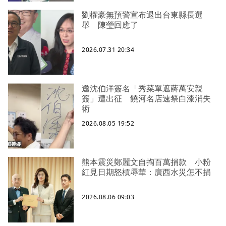
劉櫂豪無預警宣布退出台東縣長選
舉 陳瑩回應了
2026.07.31 20:34
邀沈伯洋簽名「秀菜單遮蔣萬安親
簽」遭出征 饒河名店速祭白漆消失
術
2026.08.05 19:52
熊本震災鄭麗文自掏百萬捐款 小粉
紅見日期怒槓辱華：廣西水災怎不捐
2026.08.06 09:03