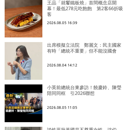
王品「就饗鐵板燒」首間概念店開
幕！最低278元吃飽飽 第2客66折吸
客
2026.08.05 16:39
出席模擬立法院 鄭麗文：民主國家
有時「總統不重要」但不能沒國會
2026.08.04 14:12
小英前總統台東參訪！饒慶鈴、陳瑩
陪同同框 引2026聯想
2026.08.05 11:05
談性平批黃國昌不尊重女性 沈伯