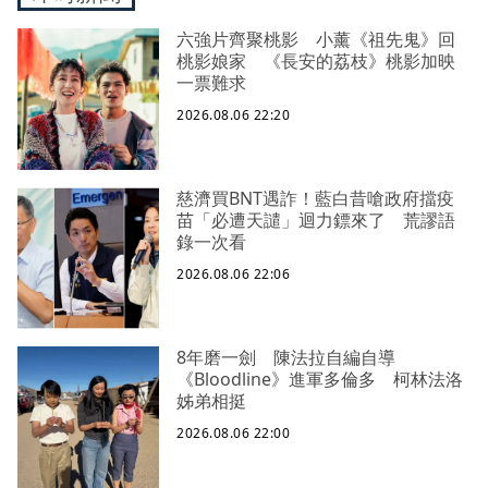
六強片齊聚桃影 小薰《祖先鬼》回
桃影娘家 《長安的荔枝》桃影加映
一票難求
2026.08.06 22:20
慈濟買BNT遇詐！藍白昔嗆政府擋疫
苗「必遭天譴」迴力鏢來了 荒謬語
錄一次看
2026.08.06 22:06
8年磨一劍 陳法拉自編自導
《Bloodline》進軍多倫多 柯林法洛
姊弟相挺
2026.08.06 22:00