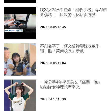
獨家／24H不打烊「回收手機」靠AI精
算價格！ 民眾驚：比店面划算
2026.08.05 18:45
不刻名字了！柯文哲卸腳鐐改戴手
環 貼「萊爾校長」示威
2026.08.05 12:04
一粒分手4年學長男友「痛哭一晚」
啦啦隊女神理想型曝光
2024.04.17 15:39