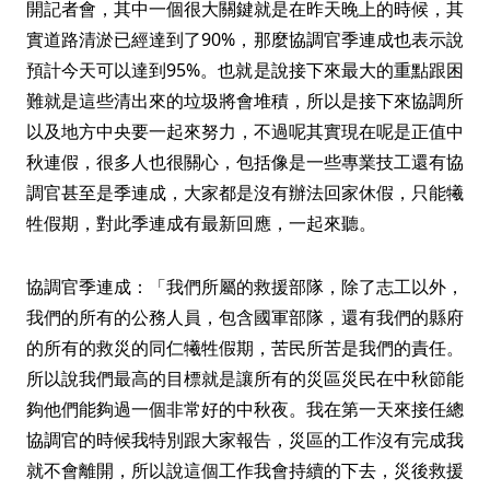
開記者會，其中一個很大關鍵就是在昨天晚上的時候，其
實道路清淤已經達到了90%，那麼協調官季連成也表示說
預計今天可以達到95%。也就是說接下來最大的重點跟困
難就是這些清出來的垃圾將會堆積，所以是接下來協調所
以及地方中央要一起來努力，不過呢其實現在呢是正值中
秋連假，很多人也很關心，包括像是一些專業技工還有協
調官甚至是季連成，大家都是沒有辦法回家休假，只能犧
牲假期，對此季連成有最新回應，一起來聽。
協調官季連成：「我們所屬的救援部隊，除了志工以外，
我們的所有的公務人員，包含國軍部隊，還有我們的縣府
的所有的救災的同仁犧牲假期，苦民所苦是我們的責任。
所以說我們最高的目標就是讓所有的災區災民在中秋節能
夠他們能夠過一個非常好的中秋夜。我在第一天來接任總
協調官的時候我特別跟大家報告，災區的工作沒有完成我
就不會離開，所以說這個工作我會持續的下去，災後救援