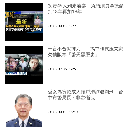
拐賣49人到柬埔寨 角頭演員李振豪
判18年再加18年
2026.08.03 12:25
一言不合就揮刀！ 揭中和弒媳夫家
欠債販毒「驚天黑歷史」
2026.07.29 19:55
愛女為貸款成人頭戶涉詐遭判刑 台
中市警局長：非常慚愧
2026.08.05 16:17