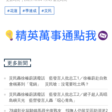
花蓮
季連成
災民
更多新聞
災民轟徐榛蔚講廢話 藍發言人批志工1／徐榛蔚赴自救
會稱募到「電鍋」 災民嗆：沒電要吃土嗎？
災民轟徐榛蔚講廢話 藍發言人批志工2／鏟子超人高唱
島嶼天光 藍營發言人轟「噁心青鳥」
78歲彰化翁騎鐵馬尋光復戰友 找嘸人仍留災區助清淤2