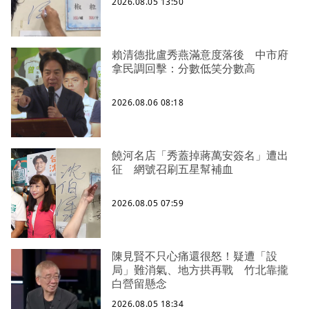
2026.08.05 13:50
賴清德批盧秀燕滿意度落後 中市府
拿民調回擊：分數低笑分數高
2026.08.06 08:18
饒河名店「秀蓋掉蔣萬安簽名」遭出
征 網號召刷五星幫補血
2026.08.05 07:59
陳見賢不只心痛還很怒！疑遭「設
局」難消氣、地方拱再戰 竹北靠攏
白營留懸念
2026.08.05 18:34