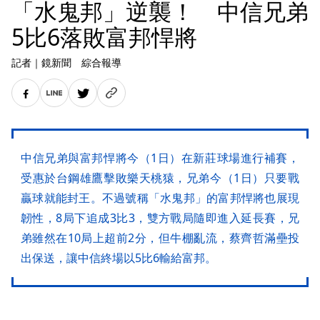
「水鬼邦」逆襲！ 中信兄弟
5比6落敗富邦悍將
記者
｜
鏡新聞 綜合報導
中信兄弟與富邦悍將今（1日）在新莊球場進行補賽，
受惠於台鋼雄鷹擊敗樂天桃猿，兄弟今（1日）只要戰
贏球就能封王。不過號稱「水鬼邦」的富邦悍將也展現
韌性，8局下追成3比3，雙方戰局隨即進入延長賽，兄
弟雖然在10局上超前2分，但牛棚亂流，蔡齊哲滿壘投
出保送，讓中信終場以5比6輸給富邦。