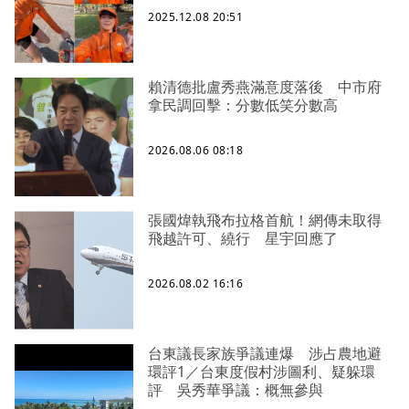
2025.12.08 20:51
賴清德批盧秀燕滿意度落後 中市府
拿民調回擊：分數低笑分數高
2026.08.06 08:18
張國煒執飛布拉格首航！網傳未取得
飛越許可、繞行 星宇回應了
2026.08.02 16:16
台東議長家族爭議連爆 涉占農地避
環評1／台東度假村涉圖利、疑躲環
評 吳秀華爭議：概無參與