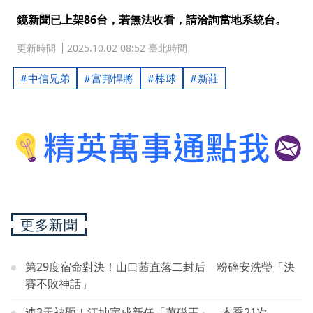
鏡新聞已上架86台，若無法收看，請洽詢當地系統台。
更新時間
2025.10.02 08:52 臺北時間
中信兄弟
富邦悍將
棒球
新莊
更多新聞
第29度宿命對決！山口茜直落二封后 粉碎安洗瑩「決
賽不敗神話」
連3天被砸！江坤宇成新任「萬磁王」 本季21次