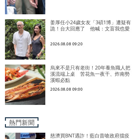
姜厚任小24歲女友「3碩1博」遭疑有
詭！台大回應了 他喊：文盲我也愛
2026.08.08 09:20
烏來不是只有老街！20年養魚職人把
溪流端上桌 苦花魚一夜干、炸南勢
溪蝦必點
2026.08.08 09:00
熱門新聞
慈濟買BNT遇詐！藍白昔嗆政府擋疫