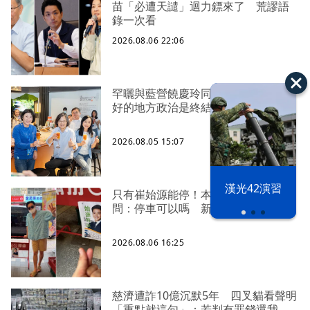
苗「必遭天譴」迴力鏢來了 荒謬語
錄一次看
2026.08.06 22:06
罕曬與藍營饒慶玲同框照 蔡英文：
好的地方政治是終結對立、彼此接力
2026.08.05 15:07
漢光42演習
只有崔始源能停！本尊好奇找上門親
問：停車可以嗎 新北店員粉樂壞
2026.08.06 16:25
慈濟遭詐10億沉默5年 四叉貓看聲明
「重點就這句」：若判有罪錢還我