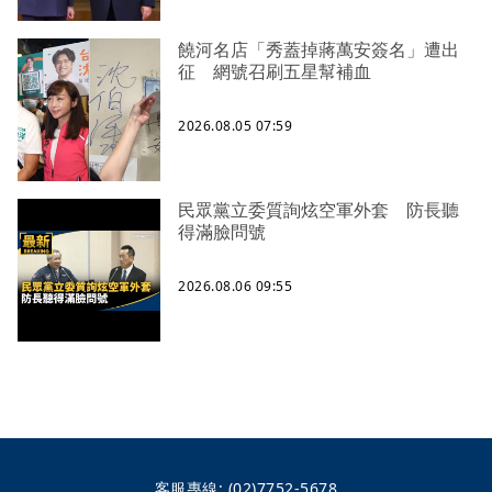
饒河名店「秀蓋掉蔣萬安簽名」遭出
征 網號召刷五星幫補血
2026.08.05 07:59
民眾黨立委質詢炫空軍外套 防長聽
得滿臉問號
2026.08.06 09:55
客服專線:
(02)7752-5678