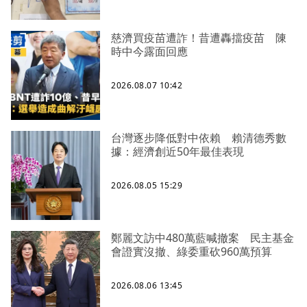
慈濟買疫苗遭詐！昔遭轟擋疫苗 陳
時中今露面回應
2026.08.07 10:42
台灣逐步降低對中依賴 賴清德秀數
據：經濟創近50年最佳表現
2026.08.05 15:29
鄭麗文訪中480萬藍喊撤案 民主基金
會證實沒撤、綠委重砍960萬預算
2026.08.06 13:45