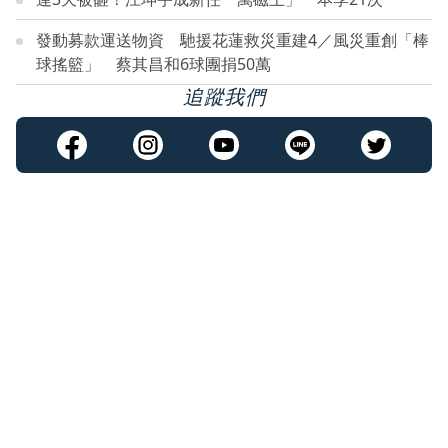
發動募款運送物資 馳援花蓮救災重建4／風災重創「棒
球搖籃」 蔡其昌和6球團捐50萬
追蹤我們