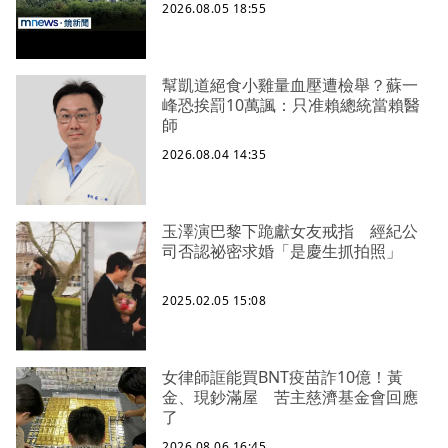
2026.08.05 18:55
幫凱道絕食小雞量血壓遭檢舉？蘇一
峰恐挨罰10萬諷：只准賴總統當賴醫
師
2026.08.04 14:35
玉澤演巴黎下跪獻女友戒指 經紀公
司否認祕密求婚「是慶生抓拍照」
2025.02.05 15:08
女律師誆能買BNT疫苗詐10億！黃
金、現鈔滿屋 苦主慈濟基金會回應
了
2026.08.06 16:45