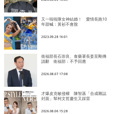
又一啦啦隊女神結婚！ 愛情長跑10
年甜喊：黃衫不會脫
2023.09.28 16:01
衛福部長石崇良、食藥署長姜至剛傳
請辭 衛福部：不予回應
2026.08.07 17:08
才爆皮克敏侵權 陳智菡「合成雜誌
封面」幫柯文哲慶生又踩雷
2026.08.06 15:28