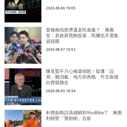
2026.08.06 19:05
昔稱相信慈濟還是民進黨？ 蔣萬
安：若政府買夠疫苗，民團也不需集
資採購
2026.08.07 10:53
陳見賢不只心痛還很怒！疑遭「設
局」難消氣、地方拱再戰 竹北靠攏
白營留懸念
2026.08.05 18:34
朴寶劍再訪高雄騎到YouBike了 揪惠
利朝聖「寶劍樹」合影