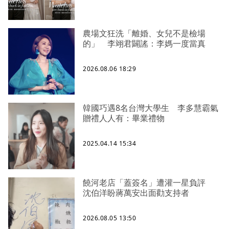
農場文狂洗「離婚、女兒不是檢場
的」 李翊君闢謠：李媽一度當真
2026.08.06 18:29
韓國巧遇8名台灣大學生 李多慧霸氣
贈禮人人有：畢業禮物
2025.04.14 15:34
饒河老店「蓋簽名」遭灌一星負評
沈伯洋盼蔣萬安出面勸支持者
2026.08.05 13:50