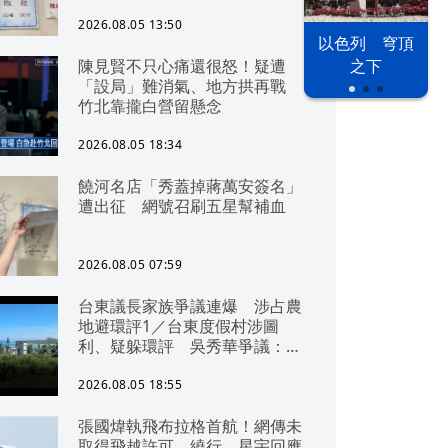
2026.08.05 13:50
以色列 穹頂
陳見賢不只心痛還很怒！疑遭
之下
「設局」難消氣、地方拱再戰
竹北靠攏白營留懸念
2026.08.05 18:34
饒河名店「秀蓋掉蔣萬安簽名」
遭出征 網號召刷五星幫補血
2026.08.05 07:59
台東議長家族爭議連爆 涉占農
地避環評1／台東度假村涉圖
利、疑躲環評 吳秀華爭議：概
無參與
2026.08.05 18:55
張國煒執飛布拉格首航！網傳未
取得飛越許可、繞行 星宇回應