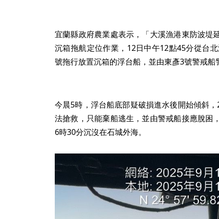
宜蘭縣政府農業處表示，「大溪漁港東防波堤
沉箱拖航定位作業，12日中午12點45分從台
號拖行放置沉箱的浮台船，並由東彥3號警戒船
今晨5時，浮台船底部疑破損進水後開始傾斜，
法搶救，只能棄船逃生，並由警戒船接應脫困
6時30分沉沒在石城外海。