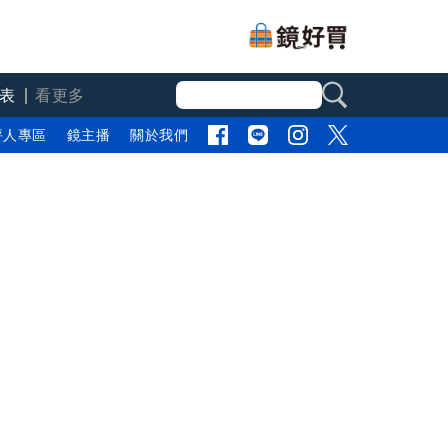
表
看更多
評人專區
鏡主播
關於我們