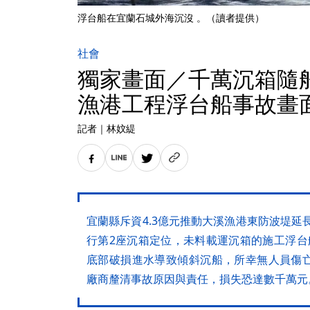
浮台船在宜蘭石城外海沉沒 。（讀者提供）
社會
獨家畫面／千萬沉箱隨
漁港工程浮台船事故畫
記者
｜
林妏緹
宜蘭縣斥資4.3億元推動大溪漁港東防波堤延
行第2座沉箱定位，未料載運沉箱的施工浮台
底部破損進水導致傾斜沉船，所幸無人員傷
廠商釐清事故原因與責任，損失恐達數千萬元