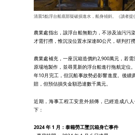
清晨5點浮台船底部疑破損進水，船身傾斜。（讀者提
農業處指出，該浮台船無動力，不涉及油污污染
才需打撈，惟沉沒位置水深達80公尺，研判打
農業處補充，一座沉箱造價約2,900萬元，若
原場地製作，並尋覓新的浮台船進行拖航定位。整
年10月完工，但沉船事故勢必影響進度。後續
賠，但預估損失金額恐達數千萬元。
近期，海事工程工安意外頻傳，已經造成八人
下：
2024 年 1 月：泰籍勞工墜沉箱身亡事件