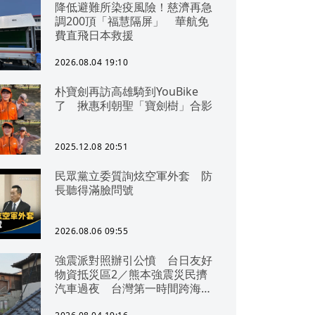
降低避難所染疫風險！慈濟再急
調200頂「福慧隔屏」 華航免
費直飛日本救援
2026.08.04 19:10
朴寶劍再訪高雄騎到YouBike
了 揪惠利朝聖「寶劍樹」合影
2025.12.08 20:51
民眾黨立委質詢炫空軍外套 防
長聽得滿臉問號
2026.08.06 09:55
強震派對照辦引公憤 台日友好
物資抵災區2／熊本強震災民擠
汽車過夜 台灣第一時間跨海急
援