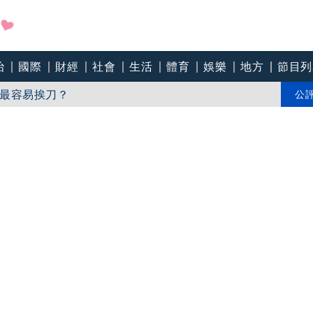
治
國際
財經
社會
生活
體育
娛樂
地方
節目列
最容易挨刀？
文證實：肥大叔8/5離開了
公
貼海岸線「30公里」掠過北部近海