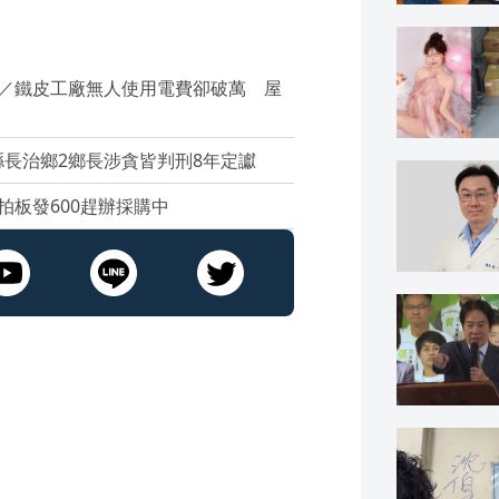
2／鐵皮工廠無人使用電費卻破萬 屋
縣長治鄉2鄉長涉貪皆判刑8年定讞
拍板發600趕辦採購中