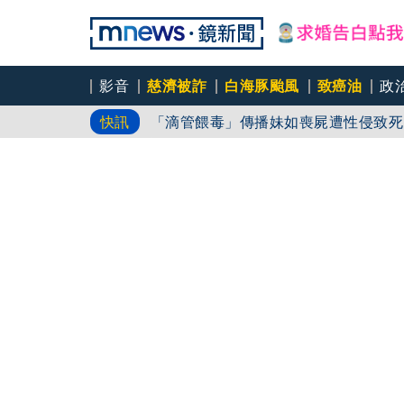
影音
慈濟被詐
白海豚颱風
致癌油
政
7.1強震狂搖！熊本醫護「肉身護病
快訊
「滴管餵毒」傳播妹如喪屍遭性侵致死
衝著全台電動車主而來 台灣大首推一