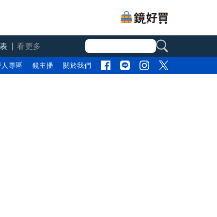
表
看更多
評人專區
鏡主播
關於我們