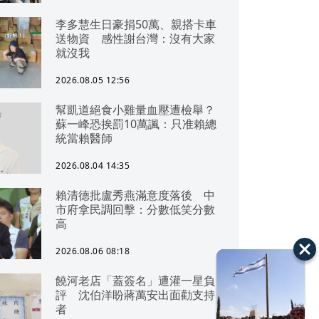
李多慧生日豪捐50萬、親搭卡車
送物資 感性謝台灣：沒有大家
就沒我
2026.08.05 12:56
幫凱道絕食小雞量血壓遭檢舉？
蘇一峰恐挨罰10萬諷：只准賴總
統當賴醫師
2026.08.04 14:35
賴清德批盧秀燕滿意度落後 中
市府拿民調回擊：分數低笑分數
高
2026.08.06 08:18
饒河老店「蓋簽名」遭灌一星負
評 沈伯洋盼蔣萬安出面勸支持
者