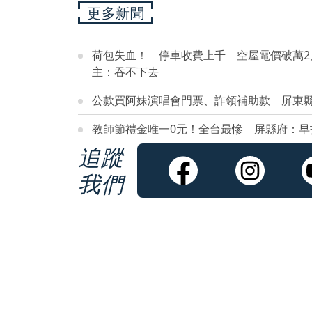
更多新聞
荷包失血！ 停車收費上千 空屋電價破萬
主：吞不下去
公款買阿妹演唱會門票、詐領補助款 屏東
教師節禮金唯一0元！全台最慘 屏縣府：早
追蹤
我們