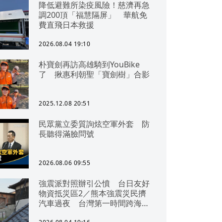
降低避難所染疫風險！慈濟再急
調200頂「福慧隔屏」 華航免
費直飛日本救援
2026.08.04 19:10
朴寶劍再訪高雄騎到YouBike
了 揪惠利朝聖「寶劍樹」合影
2025.12.08 20:51
民眾黨立委質詢炫空軍外套 防
長聽得滿臉問號
2026.08.06 09:55
強震派對照辦引公憤 台日友好
物資抵災區2／熊本強震災民擠
汽車過夜 台灣第一時間跨海急
援