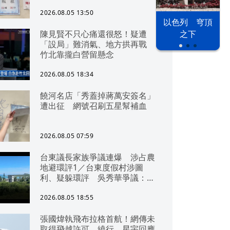
2026.08.05 13:50
以色列 穹頂
陳見賢不只心痛還很怒！疑遭
之下
「設局」難消氣、地方拱再戰
竹北靠攏白營留懸念
2026.08.05 18:34
饒河名店「秀蓋掉蔣萬安簽名」
遭出征 網號召刷五星幫補血
2026.08.05 07:59
台東議長家族爭議連爆 涉占農
地避環評1／台東度假村涉圖
利、疑躲環評 吳秀華爭議：概
無參與
2026.08.05 18:55
張國煒執飛布拉格首航！網傳未
取得飛越許可、繞行 星宇回應