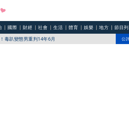
治
國際
財經
社會
生活
體育
娛樂
地方
節目列
患」死守手術台 畫面逼哭千萬網友
！毒趴變態男重判14年6月
公
個資費搞定5G上網與愛車充電