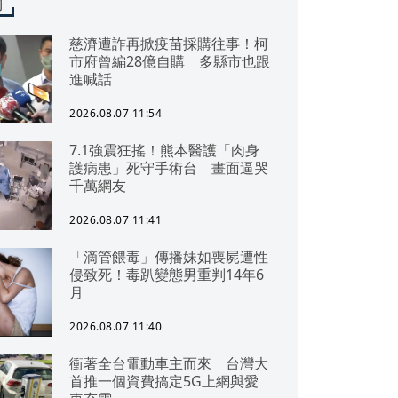
聞
慈濟遭詐再掀疫苗採購往事！柯
市府曾編28億自購 多縣市也跟
進喊話
2026.08.07 11:54
7.1強震狂搖！熊本醫護「肉身
護病患」死守手術台 畫面逼哭
千萬網友
2026.08.07 11:41
「滴管餵毒」傳播妹如喪屍遭性
侵致死！毒趴變態男重判14年6
月
2026.08.07 11:40
衝著全台電動車主而來 台灣大
首推一個資費搞定5G上網與愛