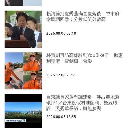
賴清德批盧秀燕滿意度落後 中市府
拿民調回擊：分數低笑分數高
2026.08.06 08:18
朴寶劍再訪高雄騎到YouBike了 揪惠
利朝聖「寶劍樹」合影
2025.12.08 20:51
台東議長家族爭議連爆 涉占農地避
環評1／台東度假村涉圖利、疑躲環
評 吳秀華爭議：概無參與
2026.08.05 18:55