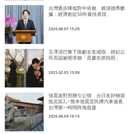
台灣逐步降低對中依賴 賴清德秀數
據：經濟創近50年最佳表現
2026.08.05 15:29
玉澤演巴黎下跪獻女友戒指 經紀公
司否認祕密求婚「是慶生抓拍照」
2025.02.05 15:08
強震派對照辦引公憤 台日友好物資
抵災區2／熊本強震災民擠汽車過夜
台灣第一時間跨海急援
2026.08.04 19:16