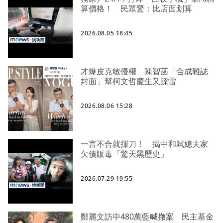
算價格！ 民眾驚：比店面划算
2026.08.05 18:45
才爆皮克敏侵權 陳智菡「合成雜誌
封面」幫柯文哲慶生又踩雷
2026.08.06 15:28
一言不合就揮刀！ 揭中和弒媳夫家
欠債販毒「驚天黑歷史」
2026.07.29 19:55
鄭麗文訪中480萬藍喊撤案 民主基金