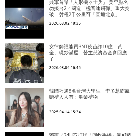
共軍首曝「人形機器士兵」 美罕點名
勿擾台2／國造「極音速飛彈」重大突
破 射程2千公里可「直通北京」
2026.08.02 18:35
女律師誆能買BNT疫苗詐10億！黃
金、現鈔滿屋 苦主慈濟基金會回應
了
2026.08.06 16:45
韓國巧遇8名台灣大學生 李多慧霸氣
贈禮人人有：畢業禮物
2025.04.14 15:34
獨家／24H不打烊「回收手機」靠AI精