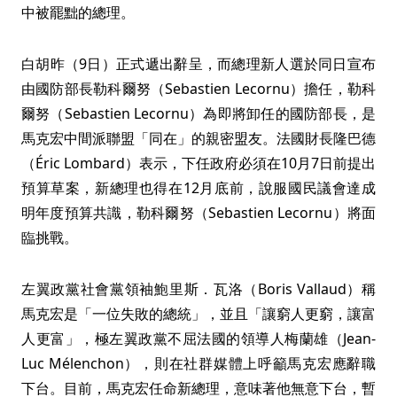
中被罷黜的總理。
白胡昨（9日）正式遞出辭呈，而總理新人選於同日宣布
由國防部長勒科爾努（Sebastien Lecornu）擔任，勒科
爾努（Sebastien Lecornu）為即將卸任的國防部長，是
馬克宏中間派聯盟「同在」的親密盟友。法國財長隆巴德
（Éric Lombard）表示，下任政府必須在10月7日前提出
預算草案，新總理也得在12月底前，說服國民議會達成
明年度預算共識，勒科爾努（Sebastien Lecornu）將面
臨挑戰。
左翼政黨社會黨領袖鮑里斯．瓦洛（Boris Vallaud）稱
馬克宏是「一位失敗的總統」，並且「讓窮人更窮，讓富
人更富」，極左翼政黨不屈法國的領導人梅蘭雄（Jean-
Luc Mélenchon），則在社群媒體上呼籲馬克宏應辭職
下台。目前，馬克宏任命新總理，意味著他無意下台，暫