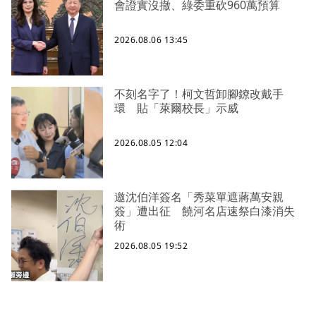
會證實沒撤、綠委重砍960萬預算
2026.08.06 13:45
不刻名字了！柯文哲卸腳鐐改戴手
環 貼「萊爾校長」示威
2026.08.05 12:04
邀沈伯洋簽名「秀菜單遮蔣萬安親
簽」遭出征 饒河名店速祭白漆消失
術
2026.08.05 19:52