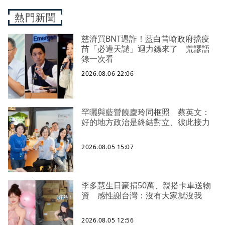
熱門新聞
慈濟買BNT遇詐！藍白昔嗆政府擋疫
苗「必遭天譴」迴力鏢來了 荒謬語
錄一次看
2026.08.06 22:06
罕曬與藍營饒慶玲同框照 蔡英文：
好的地方政治是終結對立、彼此接力
2026.08.05 15:07
李多慧生日豪捐50萬、親搭卡車送物
資 感性謝台灣：沒有大家就沒我
2026.08.05 12:56