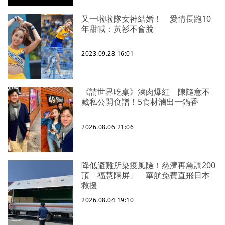
又一啦啦隊女神結婚！ 愛情長跑10
年甜喊：黃衫不會脫
2023.09.28 16:01
《請世界吃桌》滷肉爆紅 陳隨意不
藏私公開食譜！5食材滷出一鍋香
2026.08.06 21:06
降低避難所染疫風險！慈濟再急調200
頂「福慧隔屏」 華航免費直飛日本
救援
2026.08.04 19:10