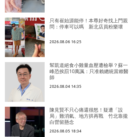
只有崔始源能停！本尊好奇找上門親
問：停車可以嗎 新北店員粉樂壞
2026.08.06 16:25
幫凱道絕食小雞量血壓遭檢舉？蘇一
峰恐挨罰10萬諷：只准賴總統當賴醫
師
2026.08.04 14:35
陳見賢不只心痛還很怒！疑遭「設
局」難消氣、地方拱再戰 竹北靠攏
白營留懸念
2026.08.05 18:34