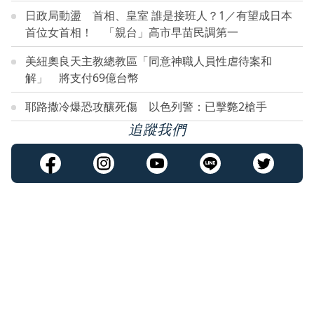
日政局動盪 首相、皇室 誰是接班人？1／有望成日本
首位女首相！ 「親台」高市早苗民調第一
美紐奧良天主教總教區「同意神職人員性虐待案和
解」 將支付69億台幣
耶路撒冷爆恐攻釀死傷 以色列警：已擊斃2槍手
追蹤我們