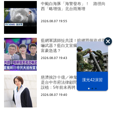
中颱白海豚「海警發布」！ 路徑向
西「略增強」北台雨漸增
2026.08.07 19:55
藍網軍講師扯共諜！暗網買個資成恐
嚇武器？藍白文宣瘋AI！中共大追稅
富豪急逃？
2026.08.07 19:43
慈濟挨詐十億／神鬼律師陳昱瑄被爆
漢光42演習
是台中市府法律顧問 法制局稱檔案
誤植：5年前未再聘
2026.08.07 19:40