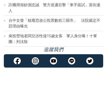
詐團用假鈔測忠誠 警方巡邏目擊「車手面試」當街逮
人
台中女發「核廢恐放公投票數前三縣市」 法院裁定不
罰理由曝光
南投營地老闆兒涉性侵15歲女客 軍人身分曝！十軍
團：列汰除
追蹤我們