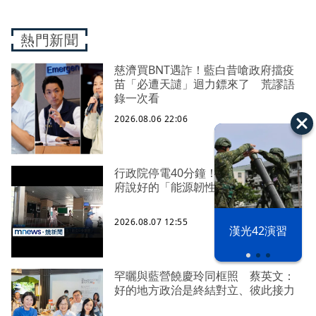
熱門新聞
慈濟買BNT遇詐！藍白昔嗆政府擋疫
苗「必遭天譴」迴力鏢來了 荒謬語
錄一次看
2026.08.06 22:06
行政院停電40分鐘！ 藍委批：賴政
府說好的「能源韌性」呢
2026.08.07 12:55
漢光42演習
罕曬與藍營饒慶玲同框照 蔡英文：
好的地方政治是終結對立、彼此接力