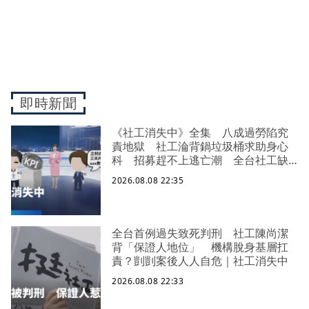
即時新聞
《社工消失中》全集 八成過勞陷究
責地獄 社工淪背鍋垃圾桶求助身心
科 招募趕不上逃亡潮 全台社工缺
口警報 揭薪資回捐黑幕 血汗錢遭
2026.08.08 22:35
剝削
全台首例過失致死判刑 社工陳尚潔
背「保證人地位」 機構脫身基層扛
責？剴剴案後人人自危｜社工消失中
2026.08.08 22:33