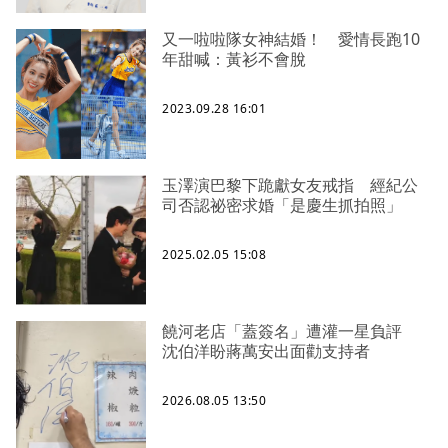
又一啦啦隊女神結婚！ 愛情長跑10
年甜喊：黃衫不會脫
2023.09.28 16:01
玉澤演巴黎下跪獻女友戒指 經紀公
司否認祕密求婚「是慶生抓拍照」
2025.02.05 15:08
饒河老店「蓋簽名」遭灌一星負評
沈伯洋盼蔣萬安出面勸支持者
2026.08.05 13:50