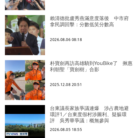
賴清德批盧秀燕滿意度落後 中市府
拿民調回擊：分數低笑分數高
2026.08.06 08:18
朴寶劍再訪高雄騎到YouBike了 揪惠
利朝聖「寶劍樹」合影
2025.12.08 20:51
台東議長家族爭議連爆 涉占農地避
環評1／台東度假村涉圖利、疑躲環
評 吳秀華爭議：概無參與
2026.08.05 18:55