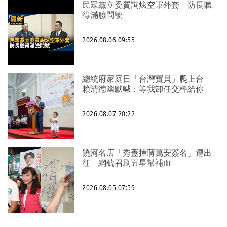
民眾黨立委質詢炫空軍外套 防長聽
得滿臉問號
2026.08.06 09:55
總統府家庭日「台灣寶貝」爬上台
賴清德幽默喊：等我卸任交棒給你
2026.08.07 20:22
饒河名店「秀蓋掉蔣萬安簽名」遭出
征 網號召刷五星幫補血
2026.08.05 07:59