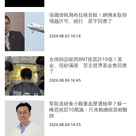
張國煒執飛布拉格首航！網傳未取得
飛越許可、繞行 星宇回應了
2026.08.02 16:16
女律師誆能買BNT疫苗詐10億！黃
金、現鈔滿屋 苦主慈濟基金會回應
了
2026.08.06 16:45
幫凱道絕食小雞量血壓遭檢舉？蘇一
峰恐挨罰10萬諷：只准賴總統當賴醫
師
2026.08.04 14:35