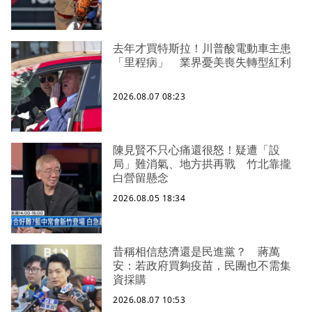
去年才買特斯拉！川普酸電動車主患
「里程病」 業界憂美喪失轉型紅利
2026.08.07 08:23
陳見賢不只心痛還很怒！疑遭「設
局」難消氣、地方拱再戰 竹北靠攏
白營留懸念
2026.08.05 18:34
昔稱相信慈濟還是民進黨？ 蔣萬
安：若政府買夠疫苗，民團也不需集
資採購
2026.08.07 10:53