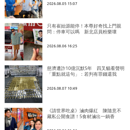
2026.08.05 15:07
只有崔始源能停！本尊好奇找上門親
問：停車可以嗎 新北店員粉樂壞
2026.08.06 16:25
慈濟遭詐10億沉默5年 四叉貓看聲明
「重點就這句」：若判有罪錢還我
2026.08.07 10:49
《請世界吃桌》滷肉爆紅 陳隨意不
藏私公開食譜！5食材滷出一鍋香