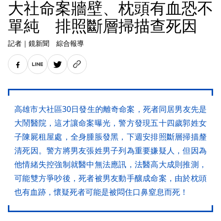
大社命案牆壁、枕頭有血恐不
單純 排照斷層掃描查死因
記者
｜
鏡新聞 綜合報導
高雄市大社區30日發生的離奇命案，死者同居男友先是
大鬧醫院，這才讓命案曝光，警方發現五十四歲郭姓女
子陳屍租屋處，全身腫脹發黑，下週安排照斷層掃描釐
清死因。警方將男友張姓男子列為重要嫌疑人，但因為
他情緒失控強制就醫中無法應訊，法醫高大成則推測，
可能雙方爭吵後，死者被男友動手釀成命案，由於枕頭
也有血跡，懷疑死者可能是被悶住口鼻窒息而死！