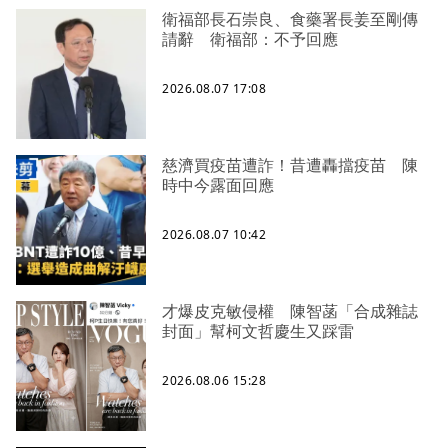
衛福部長石崇良、食藥署長姜至剛傳
請辭 衛福部：不予回應
2026.08.07 17:08
慈濟買疫苗遭詐！昔遭轟擋疫苗 陳
時中今露面回應
2026.08.07 10:42
才爆皮克敏侵權 陳智菡「合成雜誌
封面」幫柯文哲慶生又踩雷
2026.08.06 15:28