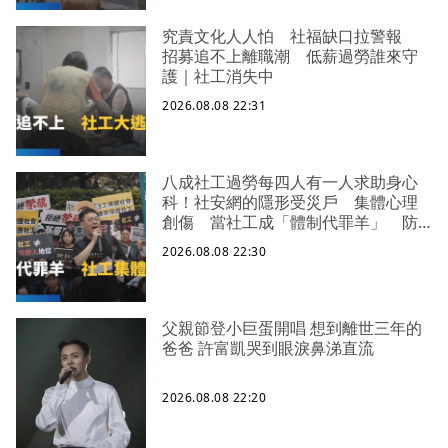
究責文化人人怕 社福缺口拉警報
招募追不上離職潮 低薪過勞誰來守
護｜社工消失中
2026.08.08 22:31
八成社工過勞每四人有一人求助身心
科！社安網的隱形受災戶 集體心理
創傷 當社工成「體制代罪羊」 防
禦性社工不敢多做無奈趨勢？耗竭殆
2026.08.08 22:30
盡下的社安網危機｜社工消失中
父親節登小巨蛋開唱 想到離世三年的
爸爸 許富凱哭到眼淚鼻涕直流
2026.08.08 22:20