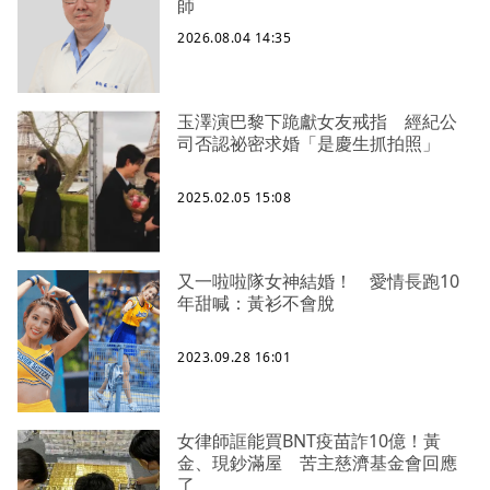
師
2026.08.04 14:35
玉澤演巴黎下跪獻女友戒指 經紀公
司否認祕密求婚「是慶生抓拍照」
2025.02.05 15:08
又一啦啦隊女神結婚！ 愛情長跑10
年甜喊：黃衫不會脫
2023.09.28 16:01
女律師誆能買BNT疫苗詐10億！黃
金、現鈔滿屋 苦主慈濟基金會回應
了