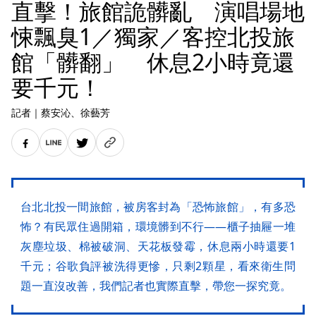
直擊！旅館詭髒亂 演唱場地
悚飄臭1／獨家／客控北投旅
館「髒翻」 休息2小時竟還
要千元！
記者
｜
蔡安沁
、徐藝芳
台北北投一間旅館，被房客封為「恐怖旅館」，有多恐
怖？有民眾住過開箱，環境髒到不行——櫃子抽屜一堆
灰塵垃圾、棉被破洞、天花板發霉，休息兩小時還要1
千元；谷歌負評被洗得更慘，只剩2顆星，看來衛生問
題一直沒改善，我們記者也實際直擊，帶您一探究竟。