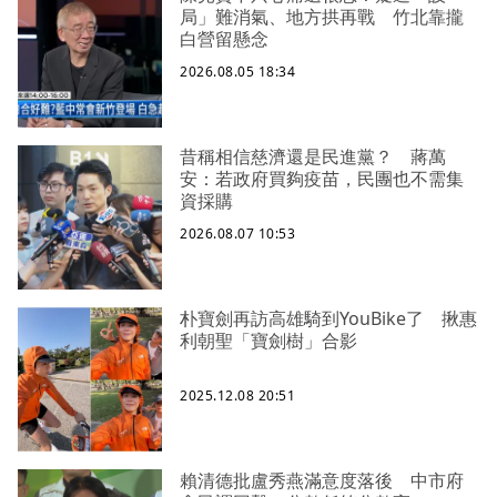
局」難消氣、地方拱再戰 竹北靠攏
白營留懸念
2026.08.05 18:34
昔稱相信慈濟還是民進黨？ 蔣萬
安：若政府買夠疫苗，民團也不需集
資採購
2026.08.07 10:53
朴寶劍再訪高雄騎到YouBike了 揪惠
利朝聖「寶劍樹」合影
2025.12.08 20:51
賴清德批盧秀燕滿意度落後 中市府