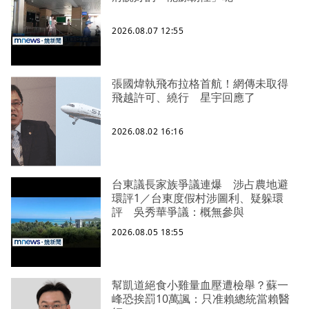
2026.08.07 12:55
張國煒執飛布拉格首航！網傳未取得
飛越許可、繞行 星宇回應了
2026.08.02 16:16
台東議長家族爭議連爆 涉占農地避
環評1／台東度假村涉圖利、疑躲環
評 吳秀華爭議：概無參與
2026.08.05 18:55
幫凱道絕食小雞量血壓遭檢舉？蘇一
峰恐挨罰10萬諷：只准賴總統當賴醫