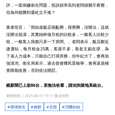
評，一面倒嫌衛生問題，投訴頻率高到老闆很難不察覺，
但為何能髒到還屹立不搖？
業者坦言：「我知道飯店很亂啊，很舊啊，沒辦法，這就
沒辦法裝潢，其實純粹做月租的比較多，一般客人比較少
啦，一般客人我都只弄一下房間。」老闆表示，飯店鄰近
捷運站，每月租金25萬，客源不多，靠老主顧在撐，為
了省人力成本，只能自己打掃房務，但年紀大了，會再加
強清消。衛生局表示，過去曾接獲民眾檢舉，會再派員稽
查限期改善，否則依法開罰。
鏡新聞已上架86台，若無法收看，請洽詢當地系統台。
更新時間
2025.08.15 19:17 臺北時間
環境衛生
旅館
北投
消費糾紛