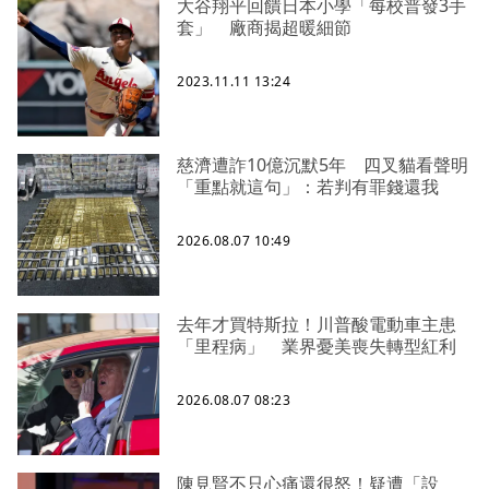
大谷翔平回饋日本小學「每校普發3手
套」 廠商揭超暖細節
2023.11.11 13:24
慈濟遭詐10億沉默5年 四叉貓看聲明
「重點就這句」：若判有罪錢還我
2026.08.07 10:49
去年才買特斯拉！川普酸電動車主患
「里程病」 業界憂美喪失轉型紅利
2026.08.07 08:23
陳見賢不只心痛還很怒！疑遭「設