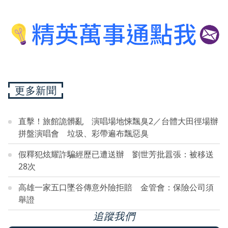
更多新聞
直擊！旅館詭髒亂 演唱場地悚飄臭2／台體大田徑場辦
拼盤演唱會 垃圾、彩帶遍布飄惡臭
假釋犯炫耀詐騙經歷已遭送辦 劉世芳批囂張：被移送
28次
高雄一家五口墜谷傳意外險拒賠 金管會：保險公司須
舉證
追蹤我們