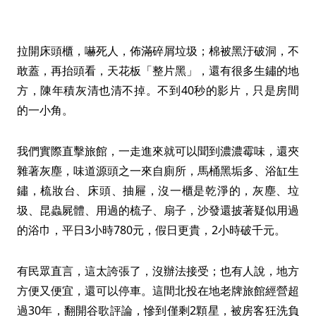
拉開床頭櫃，嚇死人，佈滿碎屑垃圾；棉被黑汙破洞，不
敢蓋，再抬頭看，天花板「整片黑」，還有很多生鏽的地
方，陳年積灰清也清不掉。不到40秒的影片，只是房間
的一小角。
我們實際直擊旅館，一走進來就可以聞到濃濃霉味，還夾
雜著灰塵，味道源頭之一來自廁所，馬桶黑垢多、浴缸生
鏽，梳妝台、床頭、抽屜，沒一櫃是乾淨的，灰塵、垃
圾、昆蟲屍體、用過的梳子、扇子，沙發還披著疑似用過
的浴巾，平日3小時780元，假日更貴，2小時破千元。
有民眾直言，這太誇張了，沒辦法接受；也有人說，地方
方便又便宜，還可以停車。這間北投在地老牌旅館經營超
過30年，翻開谷歌評論，慘到僅剩2顆星，被房客狂洗負