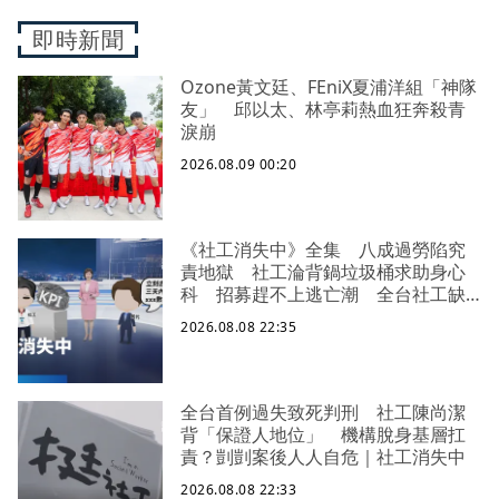
即時新聞
Ozone黃文廷、FEniX夏浦洋組「神隊
友」 邱以太、林亭莉熱血狂奔殺青
淚崩
2026.08.09 00:20
《社工消失中》全集 八成過勞陷究
責地獄 社工淪背鍋垃圾桶求助身心
科 招募趕不上逃亡潮 全台社工缺
口警報 揭薪資回捐黑幕 血汗錢遭
2026.08.08 22:35
剝削
全台首例過失致死判刑 社工陳尚潔
背「保證人地位」 機構脫身基層扛
責？剴剴案後人人自危｜社工消失中
2026.08.08 22:33