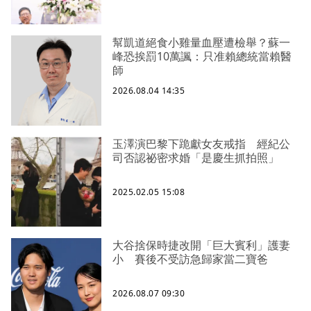
幫凱道絕食小雞量血壓遭檢舉？蘇一
峰恐挨罰10萬諷：只准賴總統當賴醫
師
2026.08.04 14:35
玉澤演巴黎下跪獻女友戒指 經紀公
司否認祕密求婚「是慶生抓拍照」
2025.02.05 15:08
大谷捨保時捷改開「巨大賓利」護妻
小 賽後不受訪急歸家當二寶爸
2026.08.07 09:30