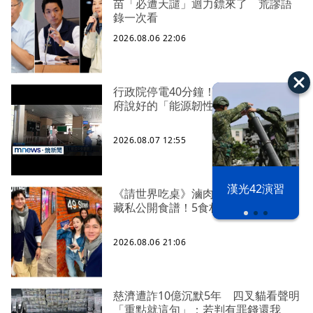
苗「必遭天譴」迴力鏢來了 荒謬語
錄一次看
2026.08.06 22:06
行政院停電40分鐘！ 藍委批：賴政
府說好的「能源韌性」呢
2026.08.07 12:55
漢光42演習
《請世界吃桌》滷肉爆紅 陳隨意不
藏私公開食譜！5食材滷出一鍋香
2026.08.06 21:06
慈濟遭詐10億沉默5年 四叉貓看聲明
「重點就這句」：若判有罪錢還我