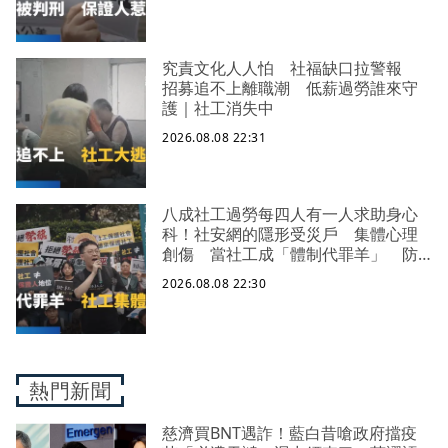
究責文化人人怕 社福缺口拉警報
招募追不上離職潮 低薪過勞誰來守
護｜社工消失中
2026.08.08 22:31
八成社工過勞每四人有一人求助身心
科！社安網的隱形受災戶 集體心理
創傷 當社工成「體制代罪羊」 防
禦性社工不敢多做無奈趨勢？耗竭殆
2026.08.08 22:30
盡下的社安網危機｜社工消失中
熱門新聞
慈濟買BNT遇詐！藍白昔嗆政府擋疫