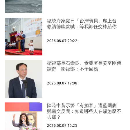
總統府家庭日「台灣寶貝」爬上台
賴清德幽默喊：等我卸任交棒給你
2026.08.07 20:22
衛福部長石崇良、食藥署長姜至剛傳
請辭 衛福部：不予回應
2026.08.07 17:08
陳時中昔示警「有掮客」遭藍圍剿
鄭麗文反問：知道哪些人在騙怎麼不
去抓？
2026.08.07 15:25