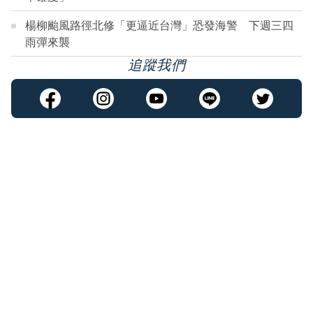
楊柳颱風路徑北修「更逼近台灣」恐發海警 下週三四
雨彈來襲
追蹤我們