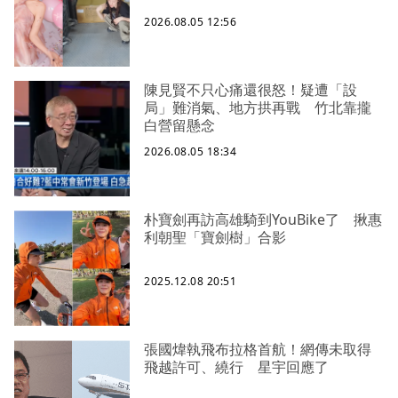
2026.08.05 12:56
陳見賢不只心痛還很怒！疑遭「設
局」難消氣、地方拱再戰 竹北靠攏
白營留懸念
2026.08.05 18:34
朴寶劍再訪高雄騎到YouBike了 揪惠
利朝聖「寶劍樹」合影
2025.12.08 20:51
張國煒執飛布拉格首航！網傳未取得
飛越許可、繞行 星宇回應了