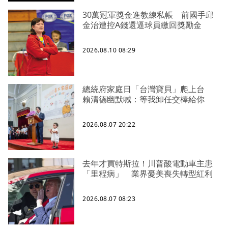
30萬冠軍獎金進教練私帳 前國手邱
金治遭控A錢還逼球員繳回獎勵金
2026.08.10 08:29
總統府家庭日「台灣寶貝」爬上台
賴清德幽默喊：等我卸任交棒給你
2026.08.07 20:22
去年才買特斯拉！川普酸電動車主患
「里程病」 業界憂美喪失轉型紅利
2026.08.07 08:23