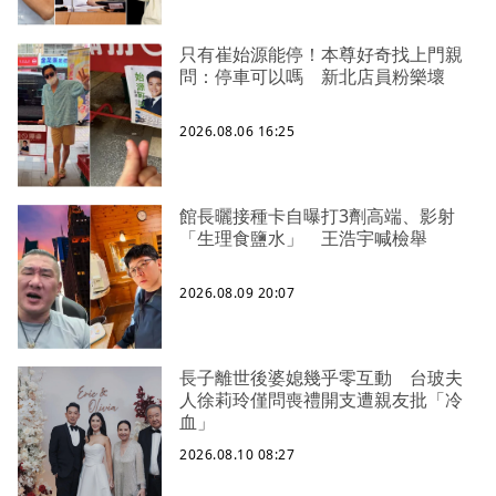
只有崔始源能停！本尊好奇找上門親
問：停車可以嗎 新北店員粉樂壞
2026.08.06 16:25
館長曬接種卡自曝打3劑高端、影射
「生理食鹽水」 王浩宇喊檢舉
2026.08.09 20:07
長子離世後婆媳幾乎零互動 台玻夫
人徐莉玲僅問喪禮開支遭親友批「冷
血」
2026.08.10 08:27