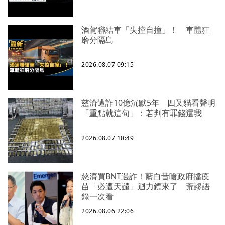
酒駕聯結車「失控自撞」！ 車體狂
磨分隔島
2026.08.07 09:15
慈濟遭詐10億沉默5年 四叉貓看聲明
「重點就這句」：若判有罪錢還我
2026.08.07 10:49
慈濟買BNT遇詐！藍白昔嗆政府擋疫
苗「必遭天譴」迴力鏢來了 荒謬語
錄一次看
2026.08.06 22:06