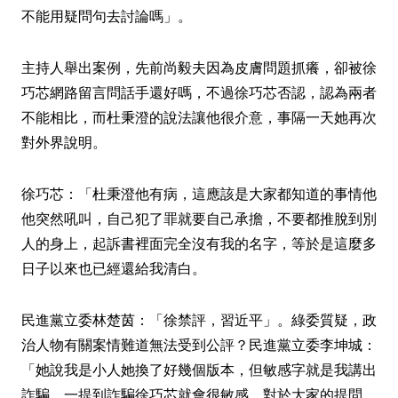
不能用疑問句去討論嗎」。
主持人舉出案例，先前尚毅夫因為皮膚問題抓癢，卻被徐
巧芯網路留言問話手還好嗎，不過徐巧芯否認，認為兩者
不能相比，而杜秉澄的說法讓他很介意，事隔一天她再次
對外界說明。
徐巧芯：「杜秉澄他有病，這應該是大家都知道的事情他
他突然吼叫，自己犯了罪就要自己承擔，不要都推脫到別
人的身上，起訴書裡面完全沒有我的名字，等於是這麼多
日子以來也已經還給我清白。
民進黨立委林楚茵：「徐禁評，習近平」。綠委質疑，政
治人物有關案情難道無法受到公評？民進黨立委李坤城：
「她說我是小人她換了好幾個版本，但敏感字就是我講出
詐騙，一提到詐騙徐巧芯就會很敏感，對於大家的提問，