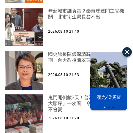
無菸城市誰負責？秦慧珠連問主管機
關 北市衛生局長答不出
2026.08.10 21:40
國史館長陳儀深請辭獲准！結束7年任
期 台大教授陳翠蓮接任
2026.08.10 21:33
漢光42演習
鬼門開倒數3天！普渡燒金、銀紙「9
大順序」一次看 命理師曝「1原則」
不會變
2026.08.10 21:20