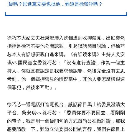
疑嗎？民進黨立委也批他，難道是徐禁評嗎？
徐巧芯大姑丈夫杜秉澄涉入洗錢遭到收押禁見，出庭突然
指控是徐巧芯要他公開認罪，引起談話節目討論，但徐巧
芯本人有話想要親自進來講。《有話鏡來講》主持人吳安
琪vs.國民黨立委徐巧芯：「沒有進行查證，作為一個主
持人，你就直接認定是我要求他認罪，然後完全沒有去思
考到，他一個羈押禁見的情況當中，其他人要怎麼樣跟這
個罪犯，然後來互動」。
徐巧芯一通電話打進電視台，談話節目馬上給委員澄清大
平台。吳安琪vs.徐巧芯：「委員你要不要回去，看剛剛
的帶子，我是用一個疑問句的方式跟尚公在做討論，那我
想要請教一下，難道立法委員公開的言行，我們在節目上