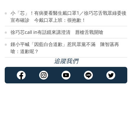
小「芯」！有病要看醫生戴口罩1／徐巧芯舌戰眾綠委後
宣布確診 今戴口罩上班：很抱歉！
徐巧芯call in有話鏡來講澄清 唇槍舌戰開嗆
鍾小平喊「因藍白合道歉」惹民眾黨不滿 陳智菡再
嗆：道歉呢？
追蹤我們