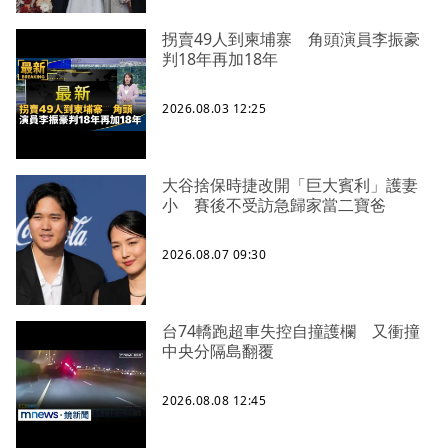
拐賣49人到柬埔寨 角頭演員李振豪
判18年再加18年
2026.08.03 12:25
大谷捨保時捷改開「巨大賓利」護妻
小 賽後不受訪急歸家當二寶爸
2026.08.07 09:30
台74轎跑超車失控自撞護欄 又衝撞
中央分隔島翻覆
2026.08.08 12:45