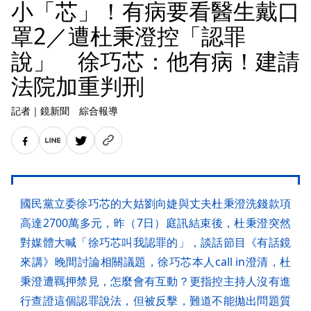
小「芯」！有病要看醫生戴口
罩2／遭杜秉澄控「認罪
說」 徐巧芯：他有病！建請
法院加重判刑
記者
｜
鏡新聞 綜合報導
國民黨立委徐巧芯的大姑劉向婕與丈夫杜秉澄洗錢款項
高達2700萬多元，昨（7日）庭訊結束後，杜秉澄突然
對媒體大喊「徐巧芯叫我認罪的」，談話節目《有話鏡
來講》晚間討論相關議題，徐巧芯本人call in澄清，杜
秉澄遭羈押禁見，怎麼會有互動？更指控主持人沒有進
行查證這個認罪說法，但被反擊，難道不能拋出問題質