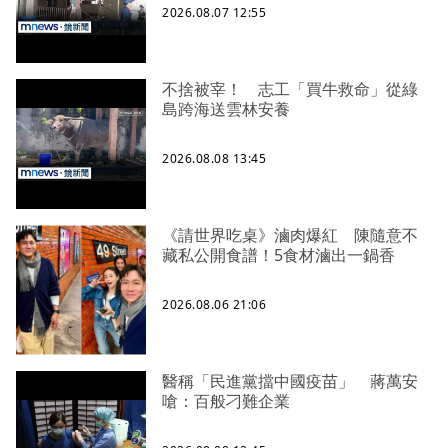
2026.08.07 12:55
不捨被宰！ 志工「買牛救命」從綠
島跨海送雲林安養
2026.08.08 13:45
《請世界吃桌》滷肉爆紅 陳隨意不
藏私公開食譜！5食材滷出一鍋香
2026.08.06 21:06
醫稱「民進黨擋中國疫苗」 蔣萬安
嗆：百般刁難企業