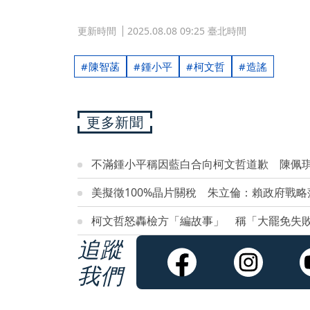
更新時間
2025.08.08 09:25 臺北時間
陳智菡
鍾小平
柯文哲
造謠
更多新聞
不滿鍾小平稱因藍白合向柯文哲道歉 陳佩
美擬徵100%晶片關稅 朱立倫：賴政府戰
柯文哲怒轟檢方「編故事」 稱「大罷免失
追蹤
我們