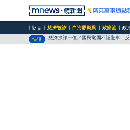
影音
慈濟被詐
白海豚颱風
致癌油
政
慈濟挨詐十億／國民黨團不認翻車 反
快訊
徐莉玲喪子劇變／徐莉玲「巨大哀傷足
舞曲天后世紀合體 瑪丹娜跟凱莉米洛