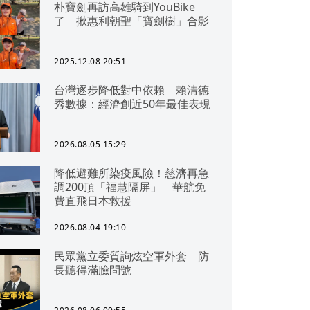
朴寶劍再訪高雄騎到YouBike
了 揪惠利朝聖「寶劍樹」合影
2025.12.08 20:51
台灣逐步降低對中依賴 賴清德
秀數據：經濟創近50年最佳表現
2026.08.05 15:29
降低避難所染疫風險！慈濟再急
調200頂「福慧隔屏」 華航免
費直飛日本救援
2026.08.04 19:10
民眾黨立委質詢炫空軍外套 防
長聽得滿臉問號