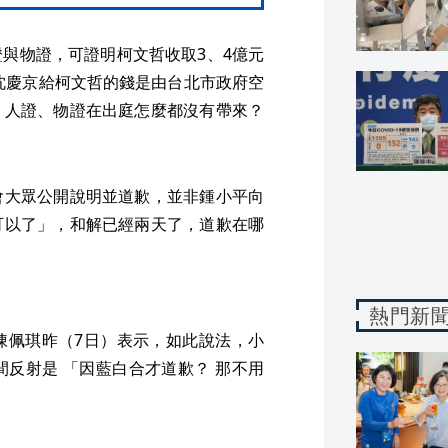
與物證，可證明柯文哲收取3、4億元
席沈慶京給柯文哲的錢是由台北市政府空
，人證、物證在出庭怎麼都沒有帶來？
會大眾公開說明並道歉，並非鍾小平向
可以了」，和解已經兩天了，道歉在哪
熱門新
陳佩琪昨（7日）表示，如此說法，小
反射是 「因藍白合才道歉？ 那不用