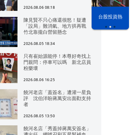
2026.08.06 08:18
漢光42演習
台股投資熱
陳見賢不只心痛還很怒！疑遭
「設局」難消氣、地方拱再戰
竹北靠攏白營留懸念
2026.08.05 18:34
只有崔始源能停！本尊好奇找上
門親問：停車可以嗎 新北店員
粉樂壞
2026.08.06 16:25
饒河老店「蓋簽名」遭灌一星負
評 沈伯洋盼蔣萬安出面勸支持
者
2026.08.05 13:50
饒河名店「秀蓋掉蔣萬安簽名」
遭出征 網號召刷五星幫補血