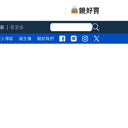
表
看更多
評人專區
鏡主播
關於我們