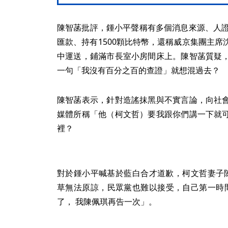
陳智菡批評，鍾小平聲稱有多個消息來源、人證
匯款、持有1500顆比特幣，還稱威京集團主
中運送，鋪滿市長室小房間床上。陳智菡質疑
一句「我沒有百分之百的查證」就想混過去？
陳智菡表示，針對造謠抹黑與不實言論，向社
媒體所稱「他（柯文哲）要我跟你們講一下就
裡？
對於鍾小平喊基於藍白合才道歉，柯文哲妻子
草無法原諒，民眾黨也難以接受，自己第一時間
了， 我陳佩琪再告一次」。