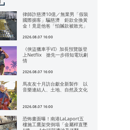
聞
律師詐慈濟10億／無業男「假裝
國際掮客」騙慈濟 鉅款全換黃
金！竟是他爸「怕贓款被敗光」
2026.08.07 16:00
《俠盜獵車手VI》加長預覽版登
上Netflix 搶先一步得知電玩劇
情
2026.08.07 16:00
馬友友十月訪台獻全新製作 以
音樂連結人、土地、自然及文化
2026.08.07 16:00
恐怖畫面曝！南港LaLaport五
樓施工鷹架突倒塌「金屬桿直墜