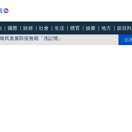
治
國際
財經
社會
生活
體育
娛樂
地方
節目列
嗆民進黨防疫無能「洗記憶」
不出戶」 解密長子身世
公
等了26年才同台