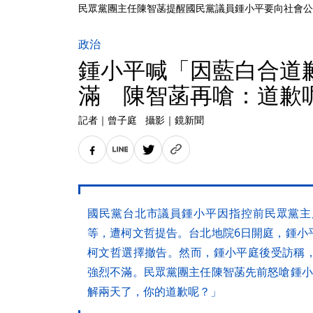
民眾黨團主任陳智菡提醒國民黨議員鍾小平要向社會公
政治
鍾小平喊「因藍白合道
滿 陳智菡再嗆：道歉
記者
｜
曾子庭
攝影
｜
鏡新聞
國民黨台北市議員鍾小平因指控前民眾黨主
等，遭柯文哲提告。台北地院6日開庭，鍾小
柯文哲選擇撤告。然而，鍾小平庭後受訪稱
強烈不滿。民眾黨團主任陳智菡先前怒嗆鍾小
解兩天了，你的道歉呢？」