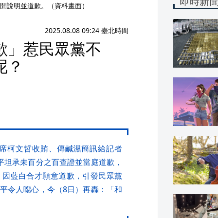
即時新
開說明並道歉。（資料畫面）
2025.08.08 09:24 臺北時間
歉」惹民眾黨不
呢？
席柯文哲收賄、傳鹹濕簡訊給記者
平坦承未百分之百查證並當庭道歉，
，因藍白合才願意道歉，引發民眾黨
平令人噁心，今（8日）再轟：「和