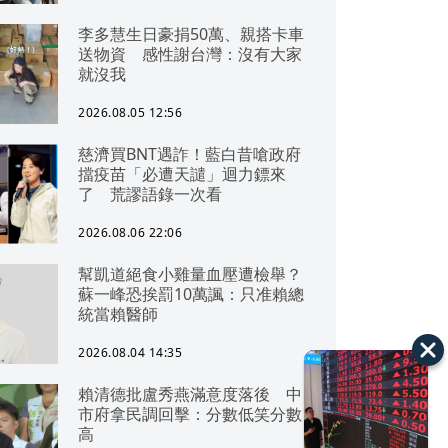
李多慧生日豪捐50萬、親搭卡車
送物資 感性謝台灣：沒有大家
就沒我
2026.08.05 12:56
慈濟買BNT遇詐！藍白昔嗆政府
擋疫苗「必遭天譴」迴力鏢來
了 荒謬語錄一次看
2026.08.06 22:06
幫凱道絕食小雞量血壓遭檢舉？
蘇一峰恐挨罰10萬諷：只准賴總
統當賴醫師
2026.08.04 14:35
賴清德批盧秀燕滿意度落後 中
市府拿民調回擊：分數低笑分數
高