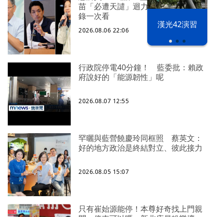
苗「必遭天譴」迴力鏢來了 荒謬語
錄一次看
漢光42演習
2026.08.06 22:06
行政院停電40分鐘！ 藍委批：賴政
府說好的「能源韌性」呢
2026.08.07 12:55
罕曬與藍營饒慶玲同框照 蔡英文：
好的地方政治是終結對立、彼此接力
2026.08.05 15:07
只有崔始源能停！本尊好奇找上門親