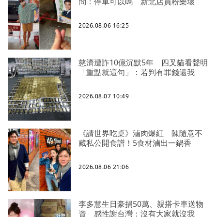
問：停車可以嗎 新北店員粉樂壞
2026.08.06 16:25
慈濟遭詐10億沉默5年 四叉貓看聲明
「重點就這句」：若判有罪錢還我
2026.08.07 10:49
《請世界吃桌》滷肉爆紅 陳隨意不
藏私公開食譜！5食材滷出一鍋香
2026.08.06 21:06
李多慧生日豪捐50萬、親搭卡車送物
資 感性謝台灣：沒有大家就沒我