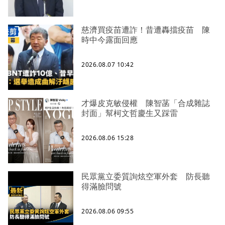
慈濟買疫苗遭詐！昔遭轟擋疫苗 陳
時中今露面回應
2026.08.07 10:42
才爆皮克敏侵權 陳智菡「合成雜誌
封面」幫柯文哲慶生又踩雷
2026.08.06 15:28
民眾黨立委質詢炫空軍外套 防長聽
得滿臉問號
2026.08.06 09:55