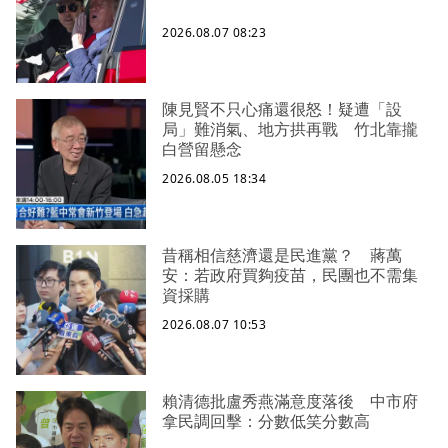
2026.08.07 08:23
陳見賢不只心痛還很怒！疑遭「設
局」難消氣、地方拱再戰 竹北靠攏
白營留懸念
2026.08.05 18:34
昔稱相信慈濟還是民進黨？ 蔣萬
安：若政府買夠疫苗，民團也不需集
資採購
2026.08.07 10:53
賴清德批盧秀燕滿意度落後 中市府
拿民調回擊：分數低笑分數高