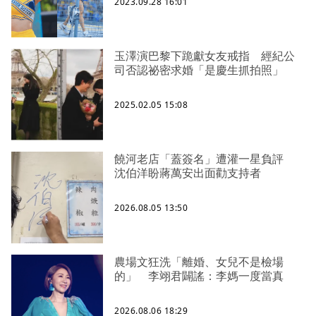
2023.09.28 16:01
玉澤演巴黎下跪獻女友戒指 經紀公
司否認祕密求婚「是慶生抓拍照」
2025.02.05 15:08
饒河老店「蓋簽名」遭灌一星負評
沈伯洋盼蔣萬安出面勸支持者
2026.08.05 13:50
農場文狂洗「離婚、女兒不是檢場
的」 李翊君闢謠：李媽一度當真
2026.08.06 18:29