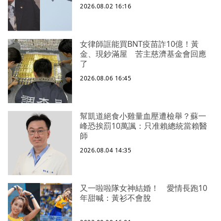
2026.08.02 16:16
女律師誆能買BNT疫苗詐10億！黃
金、現鈔滿屋 苦主慈濟基金會回應
了
2026.08.06 16:45
幫凱道絕食小雞量血壓遭檢舉？蘇一
峰恐挨罰10萬諷：只准賴總統當賴醫
師
2026.08.04 14:35
又一啦啦隊女神結婚！ 愛情長跑10
年甜喊：黃衫不會脫