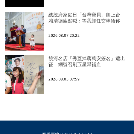
總統府家庭日「台灣寶貝」爬上台
賴清德幽默喊：等我卸任交棒給你
2026.08.07 20:22
饒河名店「秀蓋掉蔣萬安簽名」遭出
征 網號召刷五星幫補血
2026.08.05 07:59