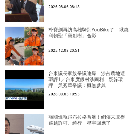
2026.08.06 08:18
朴寶劍再訪高雄騎到YouBike了 揪惠
利朝聖「寶劍樹」合影
2025.12.08 20:51
台東議長家族爭議連爆 涉占農地避
環評1／台東度假村涉圖利、疑躲環
評 吳秀華爭議：概無參與
2026.08.05 18:55
張國煒執飛布拉格首航！網傳未取得
飛越許可、繞行 星宇回應了