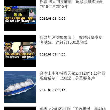
拐賣49人到柬埔寨 角頭演員李振豪
判18年再加18年
2026.08.03 12:25
質疑年改溢扣未還！ 翁曉玲提案凍
考試院、銓敘部1500萬預算
2026.08.03 11:05
台灣上半年採購天然氣112億！祭停買
現貨反制 巴紐認：是重要客戶
2026.08.02 15:14
獨家／24H不打烊「回收手機」靠AI精