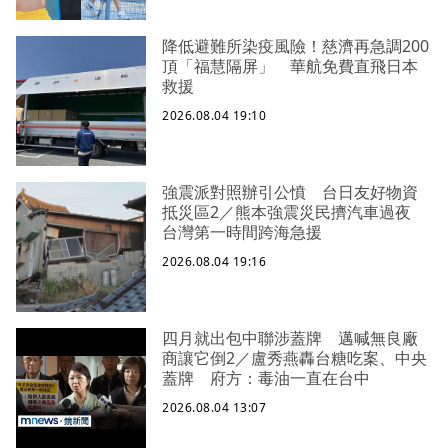
降低避難所染疫風險！慈濟再急調200
頂「福慧隔屏」 華航免費直飛日本
救援
2026.08.04 19:10
強震派對照辦引公憤 台日友好物資
抵災區2／熊本強震災民擠汽車過夜
台灣第一時間跨海急援
2026.08.04 19:16
四月就出包中聯涉蓋牌 邁喊無良廠
商讓它倒2／盧秀燕轟台糖吃案、中央
蓋牌 府方：毒油一直在台中
2026.08.04 13:07