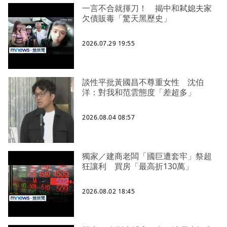
一言不合就揮刀！ 揭中和弒媳夫家
欠債販毒「驚天黑歷史」
2026.07.29 19:55
談性平批黃國昌不尊重女性 沈伯
洋：對我和范雲態度「差超多」
2026.08.04 08:57
獨家／建商老闆「國巨遭套牢」祭超
狂讓利 買房「最高折130萬」
2026.08.02 18:45