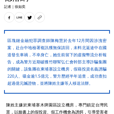
記者
｜
徐如奕
區塊鏈金融犯罪調查師陳梅慧於去年12月間因涉洩密
案，赴台中地檢署複訊獲無保請回，未料北返途中在國
道發生車禍，不幸身亡，她生前留下的虛擬幣流分析報
告，成為警方近期破獲竹聯幫弘仁會幹部主導詐騙集團
的關鍵，該集團在柬埔寨設立機房，假藉投資名義誘騙
220人、吸金逾1.5億元，警方歷經半年追查，成功查扣
超過億元贓證物，並將陳姓主嫌等人移送法辦。
陳姓主嫌於柬埔寨木牌園區設立機房，專門鎖定台灣民
眾，以臉書上的假投資、假工作機會為誘餌，引導受害者