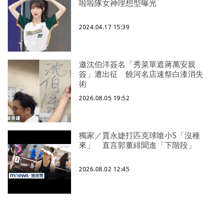
啦啦隊女神理想型曝光
2024.04.17 15:39
邀沈伯洋簽名「秀菜單遮蔣萬安親
簽」遭出征 饒河名店速祭白漆消失
術
2026.08.05 19:52
獨家／賈永婕打匹克球嗆小S「沒種
來」 直言郭董緋聞進「下階段」
2026.08.02 12:45