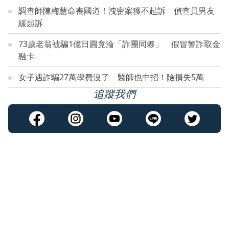
調查師陳梅慧命喪國道！洩密案獲不起訴 偵查員男友
緩起訴
73歲老翁被騙1億日圓竟淪「詐團同夥」 假冒警詐取金
融卡
女子遇詐騙27萬學費沒了 醫師也中招！險損失5萬
追蹤我們