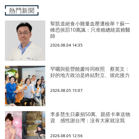
熱門新聞
幫凱道絕食小雞量血壓遭檢舉？蘇一
峰恐挨罰10萬諷：只准賴總統當賴醫
師
2026.08.04 14:35
罕曬與藍營饒慶玲同框照 蔡英文：
好的地方政治是終結對立、彼此接力
2026.08.05 15:07
李多慧生日豪捐50萬、親搭卡車送物
資 感性謝台灣：沒有大家就沒我
2026.08.05 12:56