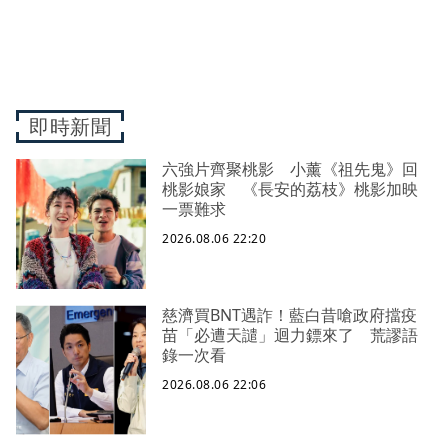
即時新聞
六強片齊聚桃影 小薰《祖先鬼》回
桃影娘家 《長安的荔枝》桃影加映
一票難求
2026.08.06 22:20
慈濟買BNT遇詐！藍白昔嗆政府擋疫
苗「必遭天譴」迴力鏢來了 荒謬語
錄一次看
2026.08.06 22:06