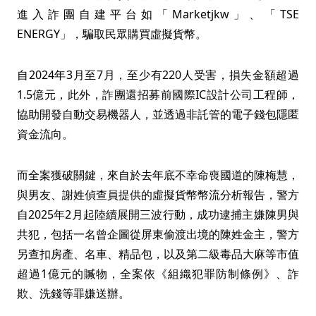
進入詐團自建平台如「Marketjkw」、「TSE
ENERGY」，騙取民眾購買虛擬貨幣。
自2024年3月至7月，至少有220人受害，損失金額超過
1.5億元，此外，詐團還招募前國際IC設計公司工程師，
協助開發自動交易機器人，並透過非託管的電子錢包隱匿
資金流向。
而全案獲破關鍵，來自於去年底不幸命喪國道的陳梅慧，
與男友、謝姓偵查員提供的虛擬貨幣幣流分析報告，警方
自2025年2月起陸續展開三波行動，成功逮捕主嫌陳男與
共犯，包括一名曾企圖從屏東偷渡出境的陳姓金主，警方
另查扣房產、名車、精品包，以及第二級毒品大麻等市值
超過1億元的贓物，全案依《組織犯罪防制條例》、詐
欺、洗錢等罪嫌送辦。