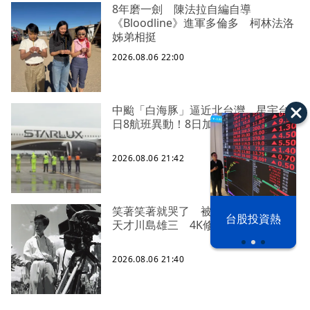
8年磨一劍 陳法拉自編自導
《Bloodline》進軍多倫多 柯林法洛
姊弟相挺
2026.08.06 22:00
中颱「白海豚」逼近北台灣 星宇台
日8航班異動！8日加開疏運
2026.08.06 21:42
以色列 穹頂
笑著笑著就哭了 被遺忘的日本喜劇
台股投資熱
天才川島雄三 4K修復重返大銀幕
之下
2026.08.06 21:40