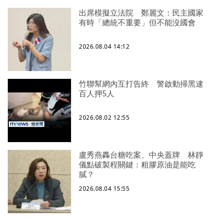
出席模擬立法院 鄭麗文：民主國家
有時「總統不重要」但不能沒國會
2026.08.04 14:12
竹聯幫網內互打告終 警啟動掃黑逮
百人押5人
2026.08.02 12:55
盧秀燕轟台糖吃案、中央蓋牌 林靜
儀點破製程關鍵：粗膠原油是能吃
膩？
2026.08.04 15:55