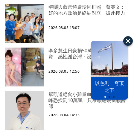
罕曬與藍營饒慶玲同框照 蔡英文：
好的地方政治是終結對立、彼此接力
2026.08.05 15:07
李多慧生日豪捐50萬、親搭卡車送物
資 感性謝台灣：沒有大家就沒我
2026.08.05 12:56
以色列 穹頂
之下
幫凱道絕食小雞量血壓遭檢舉？蘇一
峰恐挨罰10萬諷：只准賴總統當賴醫
師
2026.08.04 14:35