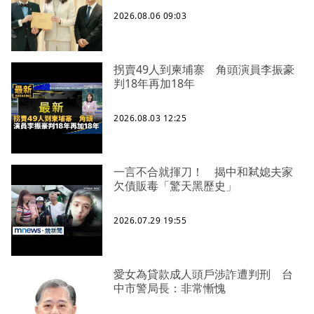
2026.08.06 09:03
拐賣49人到柬埔寨 角頭演員李振豪
判18年再加18年
2026.08.03 12:25
一言不合就揮刀！ 揭中和弒媳夫家
欠債販毒「驚天黑歷史」
2026.07.29 19:55
愛女為貸款成人頭戶涉詐遭判刑 台
中市警局長：非常慚愧