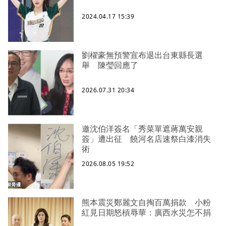
2024.04.17 15:39
劉櫂豪無預警宣布退出台東縣長選
舉 陳瑩回應了
2026.07.31 20:34
邀沈伯洋簽名「秀菜單遮蔣萬安親
簽」遭出征 饒河名店速祭白漆消失
術
2026.08.05 19:52
熊本震災鄭麗文自掏百萬捐款 小粉
紅見日期怒槓辱華：廣西水災怎不捐