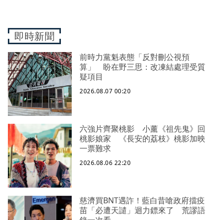
即時新聞
前時力黨魁表態「反對刪公視預
算」 盼在野三思：改凍結處理受質
疑項目
2026.08.07 00:20
六強片齊聚桃影 小薰《祖先鬼》回
桃影娘家 《長安的荔枝》桃影加映
一票難求
2026.08.06 22:20
慈濟買BNT遇詐！藍白昔嗆政府擋疫
苗「必遭天譴」迴力鏢來了 荒謬語