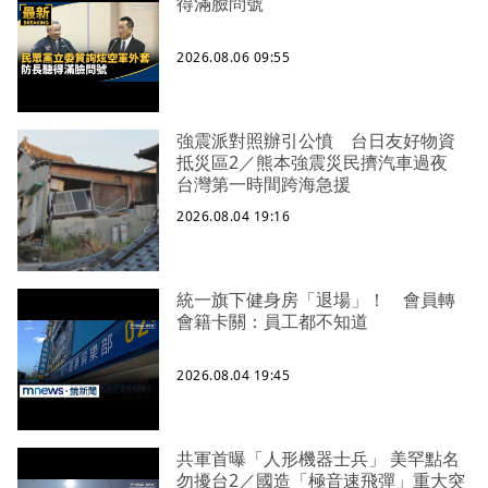
得滿臉問號
2026.08.06 09:55
強震派對照辦引公憤 台日友好物資
抵災區2／熊本強震災民擠汽車過夜
台灣第一時間跨海急援
2026.08.04 19:16
統一旗下健身房「退場」！ 會員轉
會籍卡關：員工都不知道
2026.08.04 19:45
共軍首曝「人形機器士兵」 美罕點名
勿擾台2／國造「極音速飛彈」重大突