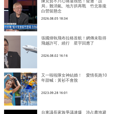
陳見賢不只心痛還很怒！疑遭「設
局」難消氣、地方拱再戰 竹北靠攏
白營留懸念
2026.08.05 18:34
張國煒執飛布拉格首航！網傳未取得
飛越許可、繞行 星宇回應了
2026.08.02 16:16
又一啦啦隊女神結婚！ 愛情長跑10
年甜喊：黃衫不會脫
2023.09.28 16:01
台東議長家族爭議連爆 涉占農地避