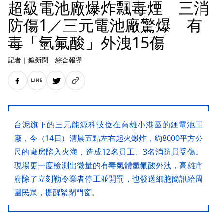
超級電池廠爆炸飄毒煙 三消
防傷1／三元電池廠驚爆 有
毒「氫氟酸」外洩15傷
記者
｜
鏡新聞 綜合報導
台泥旗下的三元能源科技位在高雄小港區的鋰電池工
廠，今（14日）清晨五點左右起火爆炸，約8000平方公
尺的廠房陷入火海，造成12名員工、3名消防員受傷。
現場更一度檢測出微量的有毒氣體氫氟酸外洩，高雄市
府除了立刻勒令業者停工並開罰，也發送細胞簡訊給周
圍民眾，提醒緊閉門窗。