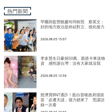
熱門新聞
罕曬與藍營饒慶玲同框照 蔡英文：
好的地方政治是終結對立、彼此接力
2026.08.05 15:07
李多慧生日豪捐50萬、親搭卡車送物
資 感性謝台灣：沒有大家就沒我
2026.08.05 12:56
慈濟買BNT遇詐！藍白昔嗆政府擋疫
苗「必遭天譴」迴力鏢來了 荒謬語
錄一次看