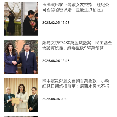
玉澤演巴黎下跪獻女友戒指 經紀公
司否認祕密求婚「是慶生抓拍照」
2025.02.05 15:08
鄭麗文訪中480萬藍喊撤案 民主基金
會證實沒撤、綠委重砍960萬預算
2026.08.06 13:45
熊本震災鄭麗文自掏百萬捐款 小粉
紅見日期怒槓辱華：廣西水災怎不捐
2026.08.06 09:03