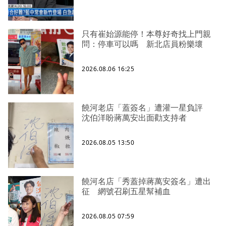
只有崔始源能停！本尊好奇找上門親
問：停車可以嗎 新北店員粉樂壞
2026.08.06 16:25
饒河老店「蓋簽名」遭灌一星負評
沈伯洋盼蔣萬安出面勸支持者
2026.08.05 13:50
饒河名店「秀蓋掉蔣萬安簽名」遭出
征 網號召刷五星幫補血
2026.08.05 07:59