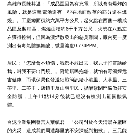
高雄市長陳其邁：「成品區因為有充電，所以會有爆炸的
風險，就是這種電池還有一些在地面散落的部分還在燃
燒」。工廠總面積約六萬平方公尺，起火點在西側一樓成
品區及製程區，燃燒面積約8千平方公尺，火勢在八點左
右獲得控制，但因為濃煙散發出的惡臭難聞，廠內更一度
測出有毒氣體氫氟酸，微量濃度0.774PPM。
居民：「怎麼會不煩惱，我都不敢出去，我兒子打電話給
我，叫我不要出門燒」。附近居民抱怨，就怕有毒濃煙危
害健康，而環保局也發送細胞簡訊給小港里、大苓里、三
苓里、二苓里，店鎮里及山明里民，提醒緊閉門窗做好安
全防護，上午11點14分後就已經沒有檢測出氫氟酸氣
體。
台泥企業集團發言人葉毓君：「公司對於今天清晨在廠區
的火災，造成我們周遭鄰里的不安深感到抱歉」。三元能