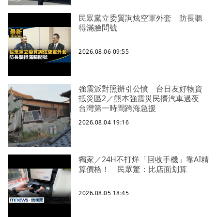
民眾黨立委質詢炫空軍外套 防長聽
得滿臉問號
2026.08.06 09:55
強震派對照辦引公憤 台日友好物資
抵災區2／熊本強震災民擠汽車過夜
台灣第一時間跨海急援
2026.08.04 19:16
獨家／24H不打烊「回收手機」靠AI精
算價格！ 民眾驚：比店面划算
2026.08.05 18:45