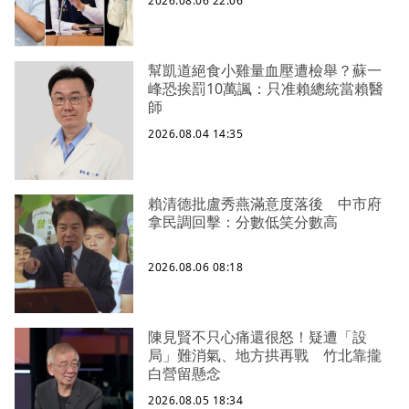
2026.08.06 22:06
幫凱道絕食小雞量血壓遭檢舉？蘇一
峰恐挨罰10萬諷：只准賴總統當賴醫
師
2026.08.04 14:35
賴清德批盧秀燕滿意度落後 中市府
拿民調回擊：分數低笑分數高
2026.08.06 08:18
陳見賢不只心痛還很怒！疑遭「設
局」難消氣、地方拱再戰 竹北靠攏
白營留懸念
2026.08.05 18:34