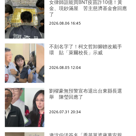
女律師誆能買BNT疫苗詐10億！黃
金、現鈔滿屋 苦主慈濟基金會回應
了
2026.08.06 16:45
不刻名字了！柯文哲卸腳鐐改戴手
環 貼「萊爾校長」示威
2026.08.05 12:04
劉櫂豪無預警宣布退出台東縣長選
舉 陳瑩回應了
2026.07.31 20:34
邀沈伯洋簽名「秀菜單遮蔣萬安親