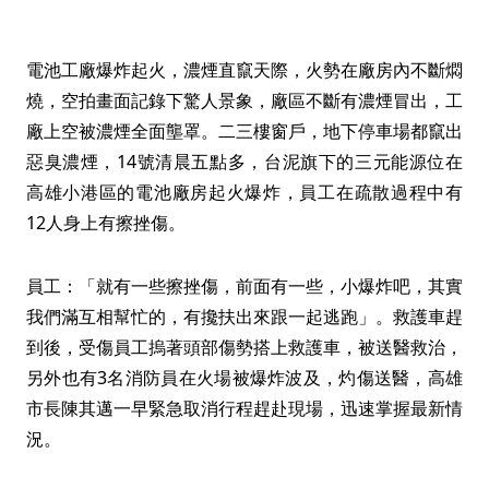
電池工廠爆炸起火，濃煙直竄天際，火勢在廠房內不斷燜
燒，空拍畫面記錄下驚人景象，廠區不斷有濃煙冒出，工
廠上空被濃煙全面壟罩。二三樓窗戶，地下停車場都竄出
惡臭濃煙，14號清晨五點多，台泥旗下的三元能源位在
高雄小港區的電池廠房起火爆炸，員工在疏散過程中有
12人身上有擦挫傷。
員工：「就有一些擦挫傷，前面有一些，小爆炸吧，其實
我們滿互相幫忙的，有攙扶出來跟一起逃跑」。救護車趕
到後，受傷員工摀著頭部傷勢搭上救護車，被送醫救治，
另外也有3名消防員在火場被爆炸波及，灼傷送醫，高雄
市長陳其邁一早緊急取消行程趕赴現場，迅速掌握最新情
況。