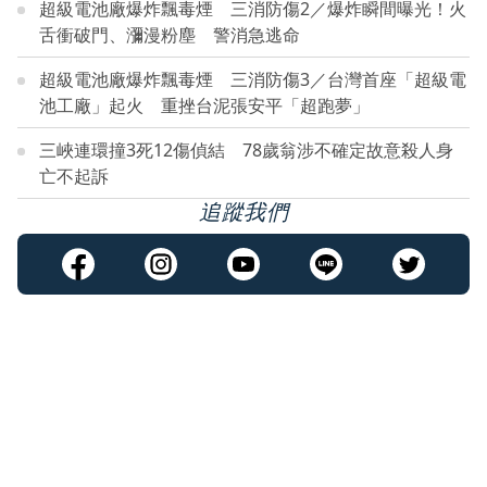
超級電池廠爆炸飄毒煙 三消防傷2／爆炸瞬間曝光！火
舌衝破門、瀰漫粉塵 警消急逃命
超級電池廠爆炸飄毒煙 三消防傷3／台灣首座「超級電
池工廠」起火 重挫台泥張安平「超跑夢」
三峽連環撞3死12傷偵結 78歲翁涉不確定故意殺人身
亡不起訴
追蹤我們