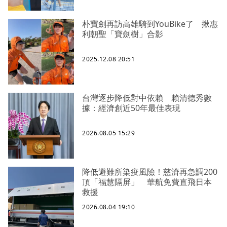
朴寶劍再訪高雄騎到YouBike了 揪惠
利朝聖「寶劍樹」合影
2025.12.08 20:51
台灣逐步降低對中依賴 賴清德秀數
據：經濟創近50年最佳表現
2026.08.05 15:29
降低避難所染疫風險！慈濟再急調200
頂「福慧隔屏」 華航免費直飛日本
救援
2026.08.04 19:10