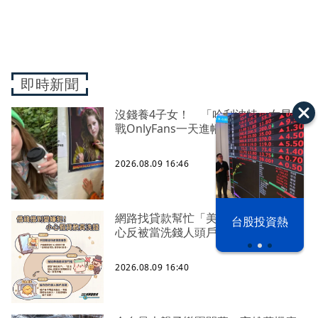
即時新聞
沒錢養4子女！ 「哈利波特」女星轉
戰OnlyFans一天進帳65萬
2026.08.09 16:46
網路找貸款幫忙「美化帳戶」 警籲小
漢光42演習
台股投資熱
心反被當洗錢人頭戶
2026.08.09 16:40