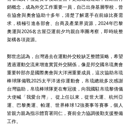
銷概念，成為外交工作重要一員，自己出身基層學校，曾
在協會與奧會協助十多年，清楚了解選手在前線比賽需
求，積極引進各部會、台商及產業界資源，2024年巴黎
奧運與2026名古屋亞運前夕均親自率團考察，即時統整
架構各項資源。
鄭世忠認為，台灣過去在運動外交較缺乏整體策略，希望
透過運動交流來增進實質外交關係，像是邦交國帛琉奧會
重要幹部亦是國際奧會與大洋洲重要成員，這次協助帛琉
棒球隊備戰2025太平洋迷你運動會，帛琉總統多次感謝
台灣協助，帛琉棒球隊更在奪冠後，向我國駐帛琉黎倩儀
大使喊「我愛台灣」。從上任以來，從世大運、杭州亞
運、巴黎奧運、帕運、世界棒球12強賽事等賽事，個人
皆親力親為指示體育署同仁，賽前全力協調後勤支援整備
工作。