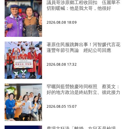
議員哥涉原鄉工程收回扣 伍麗華不
切割暖喊：他是我大哥，他很好
2026.08.08 18:09
著原住民服跳舞出事！河智媛代言花
蓮豐年節引輿論 經紀公司回應
2026.08.08 17:32
罕曬與藍營饒慶玲同框照 蔡英文：
好的地方政治是終結對立、彼此接力
2026.08.05 15:07
農場文狂洗「離婚、女兒不是檢場