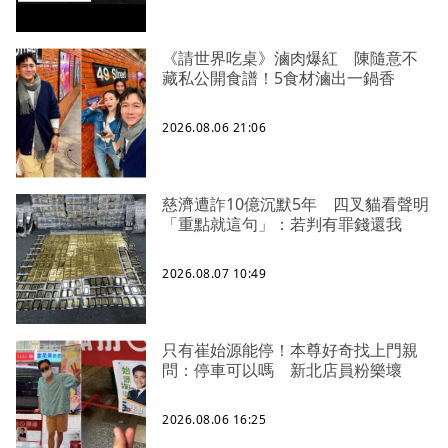
《請世界吃桌》滷肉爆紅 陳隨意不
藏私公開食譜！5食材滷出一鍋香
2026.08.06 21:06
慈濟遭詐10億沉默5年 四叉貓看聲明
「重點就這句」：若判有罪錢還我
2026.08.07 10:49
只有崔始源能停！本尊好奇找上門親
問：停車可以嗎 新北店員粉樂壞
2026.08.06 16:25