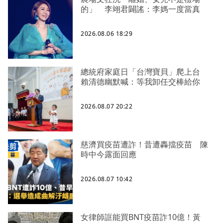
的」 李翊君闢謠：李媽一度當真
2026.08.06 18:29
總統府家庭日「台灣寶貝」爬上台
賴清德幽默喊：等我卸任交棒給你
2026.08.07 20:22
慈濟買疫苗遭詐！昔遭轟擋疫苗 陳
時中今露面回應
2026.08.07 10:42
女律師誆能買BNT疫苗詐10億！黃