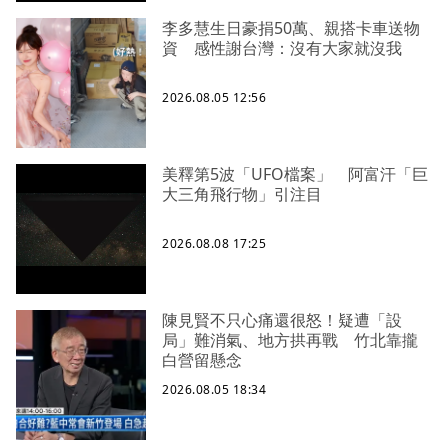
李多慧生日豪捐50萬、親搭卡車送物
資 感性謝台灣：沒有大家就沒我
2026.08.05 12:56
美釋第5波「UFO檔案」 阿富汗「巨
大三角飛行物」引注目
2026.08.08 17:25
陳見賢不只心痛還很怒！疑遭「設
局」難消氣、地方拱再戰 竹北靠攏
白營留懸念
2026.08.05 18:34