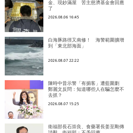
金、現鈔滿屋 苦主慈濟基金會回應
了
2026.08.06 16:45
白海豚路徑又南修！ 海警範圍擴增
到「東北部海面」
2026.08.07 22:22
陳時中昔示警「有掮客」遭藍圍剿
鄭麗文反問：知道哪些人在騙怎麼不
去抓？
2026.08.07 15:25
衛福部長石崇良、食藥署長姜至剛傳
請辭 衛福部：不予回應