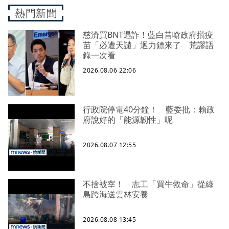
熱門新聞
慈濟買BNT遇詐！藍白昔嗆政府擋疫
苗「必遭天譴」迴力鏢來了 荒謬語
錄一次看
2026.08.06 22:06
行政院停電40分鐘！ 藍委批：賴政
府說好的「能源韌性」呢
2026.08.07 12:55
不捨被宰！ 志工「買牛救命」從綠
島跨海送雲林安養
2026.08.08 13:45