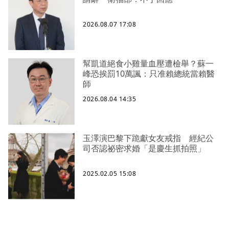
2026.08.07 17:08
幫凱道絕食小雞量血壓遭檢舉？蘇一
峰恐挨罰10萬諷：只准賴總統當賴醫
師
2026.08.04 14:35
玉澤演巴黎下跪獻女友戒指 經紀公
司否認祕密求婚「是慶生抓拍照」
2025.02.05 15:08