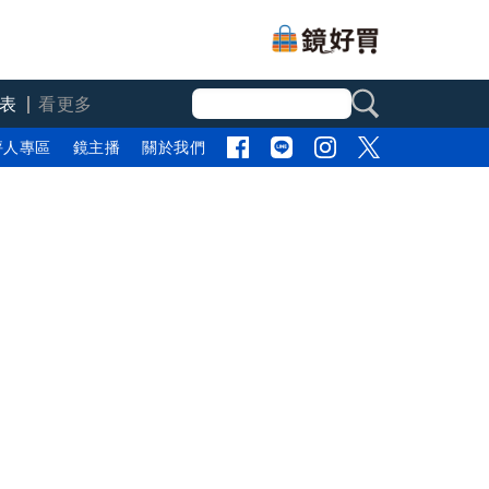
表
看更多
評人專區
鏡主播
關於我們