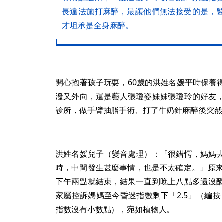
長違法施打麻醉，最讓他們無法接受的是，
才坦承是全身麻醉。
開心抱著孩子玩耍，60歲的洪姓名媛平時保養
潑又外向，還是藝人張瓊姿妹妹張瓊玲的好友
診所，做手臂抽脂手術、打了牛奶針麻醉後突然
洪姓名媛兒子（變音處理）：「很錯愕，媽媽
時，中間發生甚麼事情，也是不太確定。」原來
下午兩點就結束，結果一直到晚上八點多還沒
家屬控訴媽媽至今昏迷指數剩下「2.5」（編按
指數沒有小數點），宛如植物人。