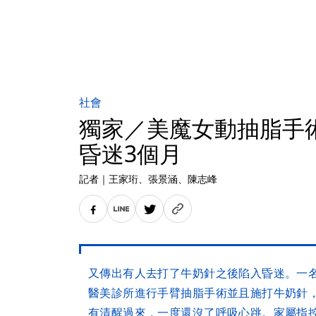
社會
獨家／美魔女動抽脂手
昏迷3個月
記者
｜
王家珩
、張景涵
、陳志峰
又傳出有人去打了牛奶針之後陷入昏迷。一
醫美診所進行手臂抽脂手術並且施打牛奶針
有清醒過來，一度還沒了呼吸心跳。家屬指