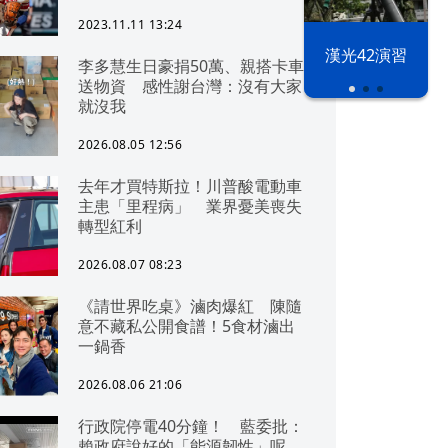
2023.11.11 13:24
漢光42演習
李多慧生日豪捐50萬、親搭卡車
送物資 感性謝台灣：沒有大家
就沒我
2026.08.05 12:56
去年才買特斯拉！川普酸電動車
主患「里程病」 業界憂美喪失
轉型紅利
2026.08.07 08:23
《請世界吃桌》滷肉爆紅 陳隨
意不藏私公開食譜！5食材滷出
一鍋香
2026.08.06 21:06
行政院停電40分鐘！ 藍委批：
賴政府說好的「能源韌性」呢