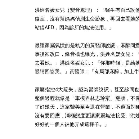
洪姓名媛女兒（變音處理）：「醫生有自己說
復室，沒有幫媽媽偵測生命跡象，再回去看她
站借AED，因為診所的無法使用。」
最讓家屬氣憤的是執刀的黃醫師說謊，麻醉同
事後卻改口，錄音檔也曝光，洪姓名媛女兒：
去看她。」洪姓名媛女兒：「你那時候，是給
眼睛回答我。」黃醫師：「有局部麻醉，加上牛
家屬指控4大疏失，認為醫師說謊，甚至診間
整個過程就像是「車模界林志玲案」翻版，不
了好幾天，這家醫美至今還在營業，不過面對
沒有要回應，消極態度更讓家屬無法接受。洪
好好的一個人被他弄成這樣子。」