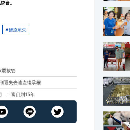
系統台。
醫療疏失
家屬拔管
刑還失去遺產繼承權
 二審仍判15年