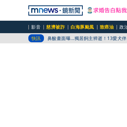
暗黑界轉戰科技圈！前AV女優當工程
影音
慈濟被詐
白海豚颱風
致癌油
政
鼻酸畫面曝...獨居飼主猝逝！13愛
快訊
一天上限幾杯？缺鐵族哪時別碰？營養