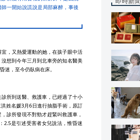
即時新
醫師一開始說謊說是局部麻醉，事後
得宜，又熱愛運動的她，在孩子眼中活
，沒想到今年三月到北車旁的知名醫美
昏迷，至今仍臥病在床。
去診所到送醫、救護車，已經過了十小
洪姓名媛3月6日進行抽脂手術，原訂
醒，診所發現不對勁才趕緊叫救護車，
：2.5是引述受害者女兒說法，惟昏迷