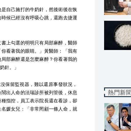
他是自己施打的牛奶針，然後術後在恢
的時候已經沒有呼吸心跳，還跑去捷運
意書上勾選的明明只有局部麻醉，醫師
「你看著我的眼睛。」黃醫師：「我有
她局部麻醉還是怎麼麻醉？你看著我的
奶針。」
也沒保留監視器，難以還原事發狀況，
熱門新
像鬧出人命的法瑞診所被列管後，休息
種種指控，員工表示院長還在看診，卻
姓名媛女兒：「非常罔顧一條人命，就