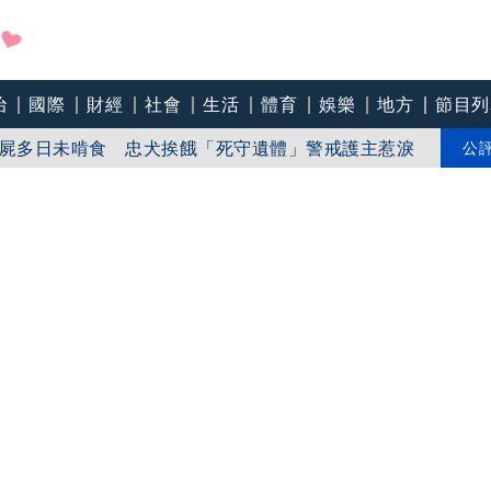
師 接單「網站製作」
治
國際
財經
社會
生活
體育
娛樂
地方
節目列
犬伴屍多日未啃食 忠犬挨餓「死守遺體」警戒護主惹淚
公
師整裡喝咖啡7大守則：喝錯傷身