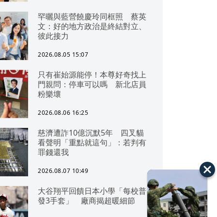
罕曬與藍營饒慶玲同框照 蔡英
文：好的地方政治是終結對立、
彼此接力
2026.08.05 15:07
只有崔始源能停！本尊好奇找上
門親問：停車可以嗎 新北店員
粉樂壞
2026.08.06 16:25
慈濟遭詐10億沉默5年 四叉貓
看聲明「重點就這句」：若判有
罪錢還我
2026.08.07 10:49
大谷翔平回饋日本小學「每校普
發3手套」 廠商揭超暖細節