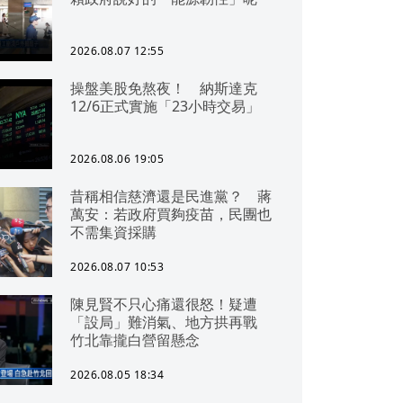
2026.08.07 12:55
操盤美股免熬夜！ 納斯達克
12/6正式實施「23小時交易」
2026.08.06 19:05
昔稱相信慈濟還是民進黨？ 蔣
萬安：若政府買夠疫苗，民團也
不需集資採購
2026.08.07 10:53
陳見賢不只心痛還很怒！疑遭
「設局」難消氣、地方拱再戰
竹北靠攏白營留懸念
2026.08.05 18:34