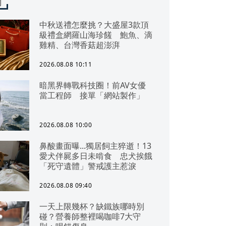
聞
中秋送禮怎麼挑？大盛屋3款頂
級禮盒網羅山海珍饈 鮑魚、滴
雞精、台灣香菇超澎湃
2026.08.08 10:11
暗黑界轉戰科技圈！前AV女優
當工程師 接單「網站製作」
2026.08.08 10:00
鼻酸畫面曝...獨居飼主猝逝！13
愛犬伴屍多日未啃食 忠犬挨餓
「死守遺體」警戒護主惹淚
2026.08.08 09:40
一天上限幾杯？缺鐵族哪時別
碰？營養師整裡喝咖啡7大守