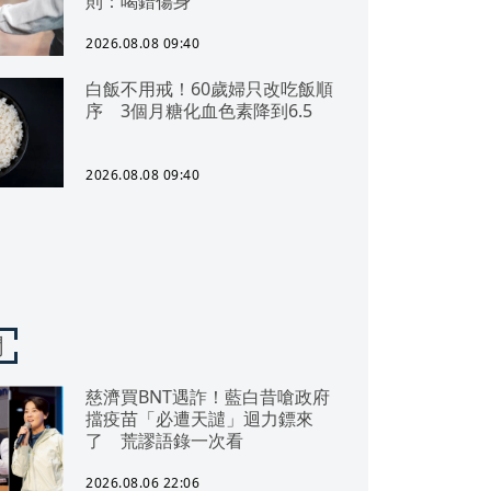
則：喝錯傷身
2026.08.08 09:40
白飯不用戒！60歲婦只改吃飯順
序 3個月糖化血色素降到6.5
2026.08.08 09:40
聞
慈濟買BNT遇詐！藍白昔嗆政府
擋疫苗「必遭天譴」迴力鏢來
了 荒謬語錄一次看
2026.08.06 22:06