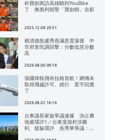
朴寶劍再訪高雄騎到YouBike
了 揪惠利朝聖「寶劍樹」合影
2025.12.08 20:51
賴清德批盧秀燕滿意度落後 中
市府拿民調回擊：分數低笑分數
高
2026.08.06 08:18
張國煒執飛布拉格首航！網傳未
取得飛越許可、繞行 星宇回應
了
2026.08.02 16:16
台東議長家族爭議連爆 涉占農
地避環評1／台東度假村涉圖
利、疑躲環評 吳秀華爭議：概
無參與