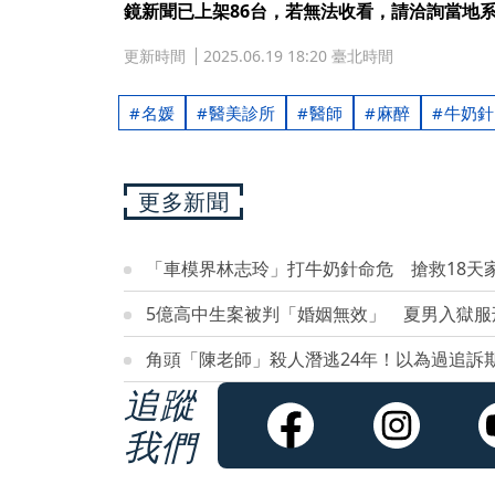
鏡新聞已上架86台，若無法收看，請洽詢當地
更新時間
2025.06.19 18:20 臺北時間
名媛
醫美診所
醫師
麻醉
牛奶針
更多新聞
「車模界林志玲」打牛奶針命危 搶救18天
5億高中生案被判「婚姻無效」 夏男入獄服
角頭「陳老師」殺人潛逃24年！以為過追訴期
追蹤
我們