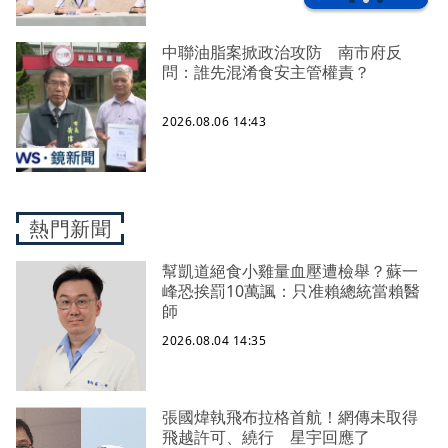
中聯油脂案掀政治攻防 南市府反
問：誰先混淆食安主管權責？
2026.08.06 14:43
熱門新聞
幫凱道絕食小雞量血壓遭檢舉？蘇一
峰恐挨罰10萬諷：只准賴總統當賴醫
師
2026.08.04 14:35
張國煒執飛布拉格首航！網傳未取得
飛越許可、繞行 星宇回應了