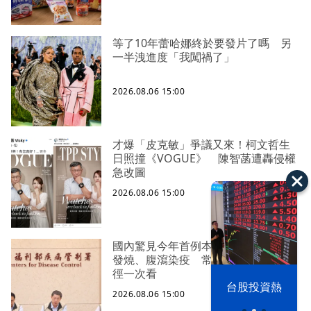
等了10年蕾哈娜終於要發片了嗎 另
一半洩進度「我闖禍了」
2026.08.06 15:00
才爆「皮克敏」爭議又來！柯文哲生
日照撞《VOGUE》 陳智菡遭轟侵權
急改圖
2026.08.06 15:00
國內驚見今年首例本土傷寒！中部女
發燒、腹瀉染疫 常見症狀、傳染途
徑一次看
以色列 穹頂
台股投資熱
之下
2026.08.06 15:00