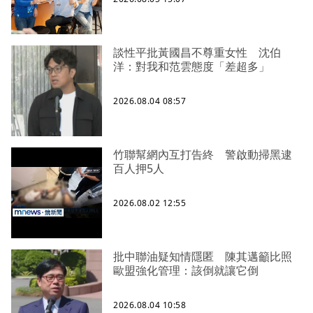
談性平批黃國昌不尊重女性 沈伯
洋：對我和范雲態度「差超多」
2026.08.04 08:57
竹聯幫網內互打告終 警啟動掃黑逮
百人押5人
2026.08.02 12:55
批中聯油疑知情隱匿 陳其邁籲比照
歐盟強化管理：該倒就讓它倒
2026.08.04 10:58