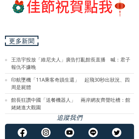
更多新聞
王浩宇投放「維尼夫人」廣告打亂館長直播 喊：君子
報仇不嫌晚
印航墜機「11A乘客奇蹟生還」 起飛30秒出狀況、四
周是屍體
館長狂讚中國「送餐機器人」 兩岸網友齊聲吐槽：館
姥姥進大觀園
追蹤我們