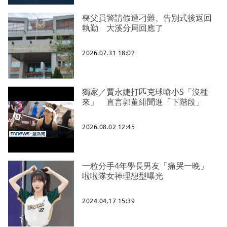
喪父員警請假遭刁難、告別式後返回
執勤 大溪分局回應了
2026.07.31 18:02
獨家／賈永婕打匹克球嗆小S「沒種
來」 直言郭董緋聞進「下階段」
2026.08.02 12:45
一粒分手4年學長男友「痛哭一晚」
啦啦隊女神理想型曝光
2024.04.17 15:39