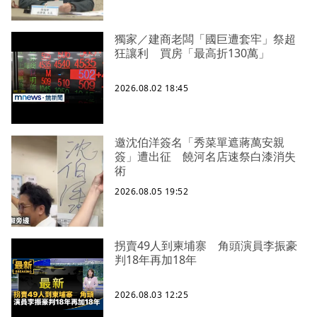
獨家／建商老闆「國巨遭套牢」祭超
狂讓利 買房「最高折130萬」
2026.08.02 18:45
邀沈伯洋簽名「秀菜單遮蔣萬安親
簽」遭出征 饒河名店速祭白漆消失
術
2026.08.05 19:52
拐賣49人到柬埔寨 角頭演員李振豪
判18年再加18年
2026.08.03 12:25