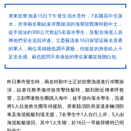
屏東枋寮漁港15日下午發生溺水意外，7名國高中生落
水，所幸兩名剛結束岸際操演的海軍陸戰隊特勤中士，
徒手游泳約300公尺救起5名落水學生，並配合海巡人員
將他們安全送回岸邊。立委蘇清泉16日探望這兩名英勇
的軍人，兩位英雄雖低調不露臉，但挺拔的身形給人十
足安全感。蘇也慰問不幸身故的學生家屬並致贈白包。
昨日事件發生時，兩名特勤中士正於枋寮漁港進行岸際操
演，結束任務準備停放突擊快艇時，聽到附近傳來呼救
聲，立刻帶著救生圈跳入海中，徒手游向落水學生，迅速
將5人拉進救生圈等待援助。屏東縣消防局派遣多輛消防
車及海巡船艇到場支援，7名學生中1人自行上岸，5人由
海巡船艇接回。其中1人失聯，於16日一早被尋獲時已明
顯死亡。