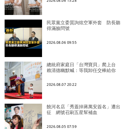
2026.08.06 15:28
民眾黨立委質詢炫空軍外套 防長聽
得滿臉問號
2026.08.06 09:55
總統府家庭日「台灣寶貝」爬上台
賴清德幽默喊：等我卸任交棒給你
2026.08.07 20:22
饒河名店「秀蓋掉蔣萬安簽名」遭出
征 網號召刷五星幫補血
2026.08.05 07:59