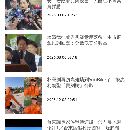
安：若政府買夠疫苗，民團也不需集
資採購
2026.08.07 10:53
賴清德批盧秀燕滿意度落後 中市府
拿民調回擊：分數低笑分數高
2026.08.06 08:18
朴寶劍再訪高雄騎到YouBike了 揪惠
利朝聖「寶劍樹」合影
2025.12.08 20:51
台東議長家族爭議連爆 涉占農地避
環評1／台東度假村涉圖利、疑躲環