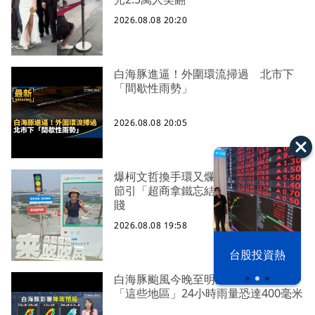
2026.08.08 20:20
白海豚進逼！外圍環流掃過 北市下
「間歇性雨勢」
2026.08.08 20:05
爆柯文哲換手環又爛膚 陳佩琪父親
節引「超商拿鐵忘結帳案」轟司法輕
賤
2026.08.08 19:58
漢光42演習
台股投資熱
白海豚颱風今晚至明天風雨最劇烈！
「這些地區」24小時雨量恐達400毫米