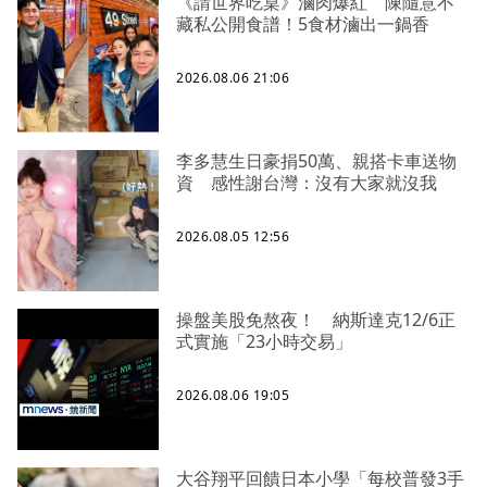
《請世界吃桌》滷肉爆紅 陳隨意不
藏私公開食譜！5食材滷出一鍋香
2026.08.06 21:06
李多慧生日豪捐50萬、親搭卡車送物
資 感性謝台灣：沒有大家就沒我
2026.08.05 12:56
操盤美股免熬夜！ 納斯達克12/6正
式實施「23小時交易」
2026.08.06 19:05
大谷翔平回饋日本小學「每校普發3手