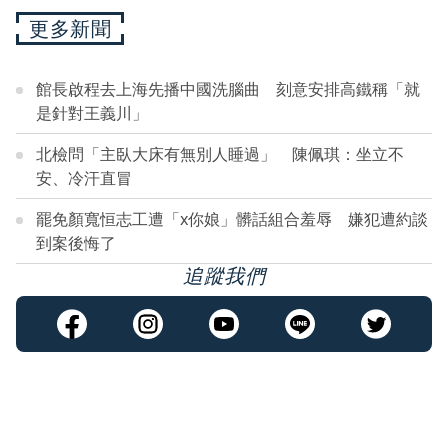
更多新聞
館長啟程去上海先播中國洗腦曲 刻意安排高鐵稱「就
是針對王義川」
北檢問「主臥大床有無別人睡過」 陳佩琪：坐立不
安、冷汗直冒
罷免顏寬恒志工遭「x你娘」髒話組合羞辱 嫌犯遭約談
到案後悔了
追蹤我們