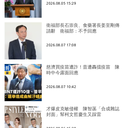
2026.08.05 15:29
衛福部長石崇良、食藥署長姜至剛傳
請辭 衛福部：不予回應
2026.08.07 17:08
慈濟買疫苗遭詐！昔遭轟擋疫苗 陳
時中今露面回應
2026.08.07 10:42
才爆皮克敏侵權 陳智菡「合成雜誌
封面」幫柯文哲慶生又踩雷