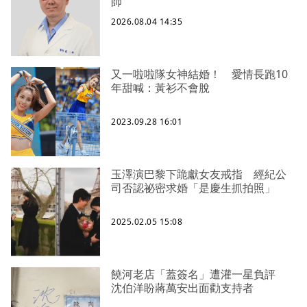
師
2026.08.04 14:35
又一啦啦隊女神結婚！ 愛情長跑10
年甜喊：黃衫不會脫
2023.09.28 16:01
玉澤演巴黎下跪獻女友戒指 經紀公
司否認祕密求婚「是慶生抓拍照」
2025.02.05 15:08
饒河老店「蓋簽名」遭灌一星負評
沈伯洋盼蔣萬安出面勸支持者