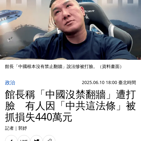
館長「中國根本沒有禁止翻牆」說法慘被打臉。（資料畫面）
政治
2025.06.10 18:00 臺北時間
館長稱「中國沒禁翻牆」遭打
臉 有人因「中共這法條」被
抓損失440萬元
記者
｜
郭妤