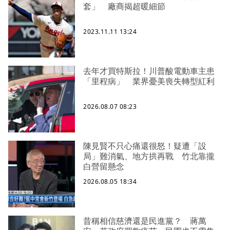
套」 廠商揭超暖細節
2023.11.11 13:24
去年才買特斯拉！川普酸電動車主患
「里程病」 業界憂美喪失轉型紅利
2026.08.07 08:23
陳見賢不只心痛還很怒！疑遭「設
局」難消氣、地方拱再戰 竹北靠攏
白營留懸念
2026.08.05 18:34
昔稱相信慈濟還是民進黨？ 蔣萬