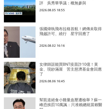
評 吳秀華爭議：概無參與
2026.08.05 18:55
張國煒執飛布拉格首航！網傳未取得
飛越許可、繞行 星宇回應了
2026.08.02 16:16
女律師誆能買BNT疫苗詐10億！黃
金、現鈔滿屋 苦主慈濟基金會回應
了
2026.08.06 16:45
幫凱道絕食小雞量血壓遭檢舉？蘇一
峰恐挨罰10萬諷：只准賴總統當賴醫