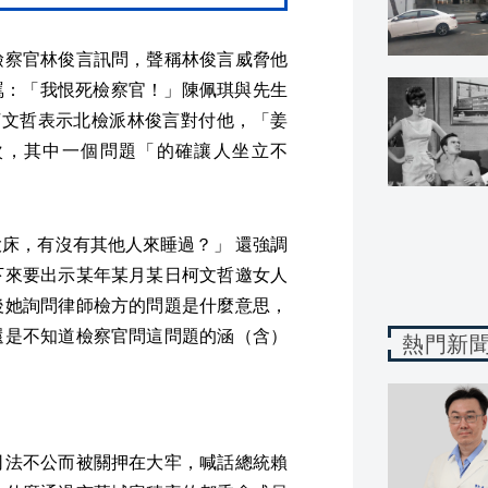
檢察官林俊言訊問，聲稱林俊言威脅他
罵：「我恨死檢察官！」陳佩琪與先生
柯文哲表示北檢派林俊言對付他，「姜
次，其中一個問題「的確讓人坐立不
床，有沒有其他人來睡過？」 還強調
下來要出示某年某月某日柯文哲邀女人
後她詢問律師檢方的問題是什麼意思，
還是不知道檢察官問這問題的涵（含）
熱門新
司法不公而被關押在大牢，喊話總統賴