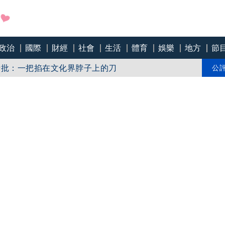
政治
國際
財經
社會
生活
體育
娛樂
地方
節
急下架
話批：一把掐在文化界脖子上的刀
公
「標示原產國」入法