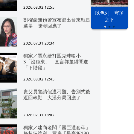
2026.08.02 12:55
以色列 穹頂
劉櫂豪無預警宣布退出台東縣長
之下
選舉 陳瑩回應了
2026.07.31 20:34
獨家／賈永婕打匹克球嗆小
S「沒種來」 直言郭董緋聞進
「下階段」
2026.08.02 12:45
喪父員警請假遭刁難、告別式後
返回執勤 大溪分局回應了
2026.07.31 18:02
獨家／建商老闆「國巨遭套牢」
祭超狂讓利 買房「最高折130