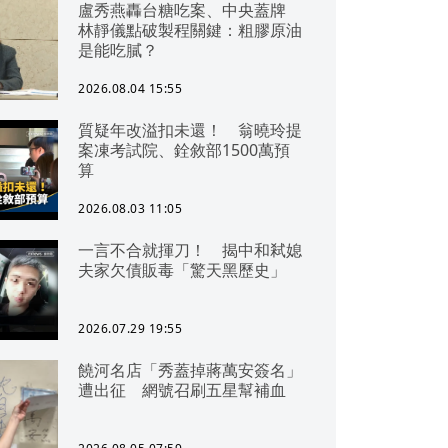
盧秀燕轟台糖吃案、中央蓋牌
林靜儀點破製程關鍵：粗膠原油
是能吃膩？
2026.08.04 15:55
質疑年改溢扣未還！ 翁曉玲提
案凍考試院、銓敘部1500萬預
算
2026.08.03 11:05
一言不合就揮刀！ 揭中和弒媳
夫家欠債販毒「驚天黑歷史」
2026.07.29 19:55
饒河名店「秀蓋掉蔣萬安簽名」
遭出征 網號召刷五星幫補血