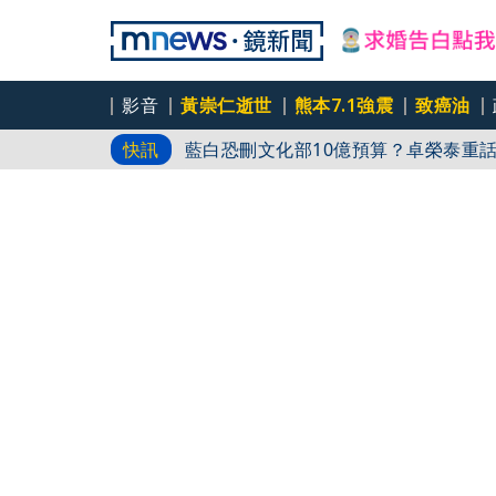
影音
黃崇仁逝世
熊本7.1強震
致癌油
百年堂黃金苦茶油苯駢芘超標 216瓶
快訊
藍白恐刪文化部10億預算？卓榮泰重
杜絕洗產地疑慮 張嘉郡堅持農產原料