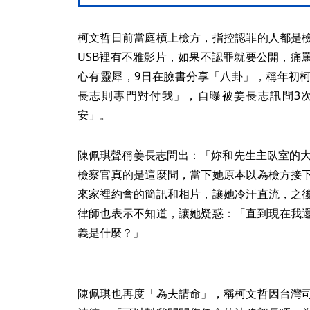
柯文哲日前當庭槓上檢方，指控認罪的人都是
USB裡有不雅影片，如果不認罪就要公開，痛
心有靈犀，9日在臉書分享「八卦」，稱年初
長志則專門對付我」，自曝被姜長志訊問3
安」。
陳佩琪聲稱姜長志問出：「妳和先生主臥室的大
檢察官真的是這麼問，當下她原本以為檢方接
來家裡約會的簡訊和相片，讓她冷汗直流，之
律師也表示不知道，讓她疑惑：「直到現在我
義是什麼？」
陳佩琪也再度「為夫請命」，稱柯文哲因台灣