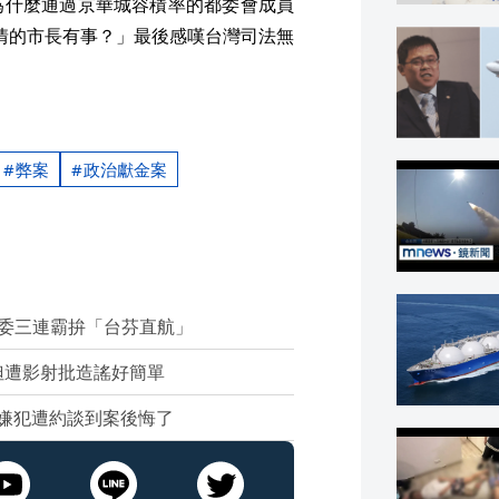
為什麼通過京華城容積率的都委會成員
疫情的市長有事？」最後感嘆台灣司法無
弊案
政治獻金案
立委三連霸拚「台芬直航」
妲遭影射批造謠好簡單
嫌犯遭約談到案後悔了