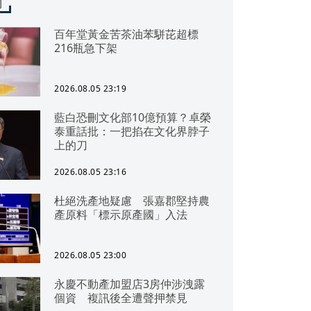
聞
百年堂黃金苦茶油苯駢芘超標
216瓶急下架
2026.08.05 23:19
藍白恐刪文化部10億預算？卓榮
泰重話批：一把掐在文化界脖子
上的刀
2026.08.05 23:16
杜絕洗產地疑慮 張嘉郡堅持農
產原料「標示原產國」入法
2026.08.05 23:00
永慶不動產加盟店3房仲涉洩露
個資 複訊後全遭聲押禁見