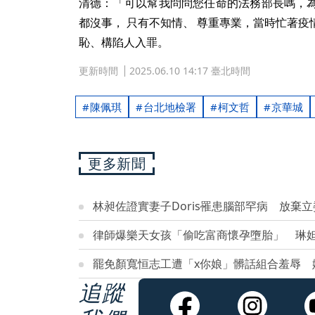
清德：「可以幫我問問您任命的法務部長嗎，
都沒事， 只有不知情、 尊重專業，當時忙著
恥、構陷人入罪。
更新時間
2025.06.10 14:17 臺北時間
陳佩琪
台北地檢署
柯文哲
京華城
更多新聞
林昶佐證實妻子Doris罹患腦部罕病 放棄
律師爆樂天女孩「偷吃富商懷孕墮胎」 琳
罷免顏寬恒志工遭「x你娘」髒話組合羞辱 
追蹤