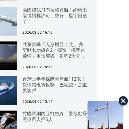
張國煒執飛布拉格首航！網傳未
取得飛越許可、繞行 星宇回應
了
2026.08.02 16:16
共軍首曝「人形機器士兵」 美
罕點名勿擾台2／國造「極音速
飛彈」重大突破 射程2千公里
可「直通北京」
2026.08.02 18:35
台灣上半年採購天然氣112億！
祭停買現貨反制 巴紐認：是重
要客戶
2026.08.02 15:14
竹聯幫網內互打告終 警啟動掃
黑逮百人押5人