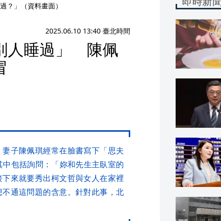
即時新
過？」（資料畫面）
2025.06.10 13:40 臺北時間
別人睡過」 陳佩
冒
，妻子陳佩琪經常在臉書寫下「思夫
其中包括詢問：「妳和先生主臥室的
接下來就要秀出柯文哲與女人在家裡
想不通這問題的含意。針對此事，北