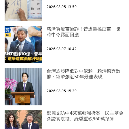
2026.08.05 13:50
慈濟買疫苗遭詐！昔遭轟擋疫苗 陳
時中今露面回應
2026.08.07 10:42
台灣逐步降低對中依賴 賴清德秀數
據：經濟創近50年最佳表現
2026.08.05 15:29
鄭麗文訪中480萬藍喊撤案 民主基金
會證實沒撤、綠委重砍960萬預算