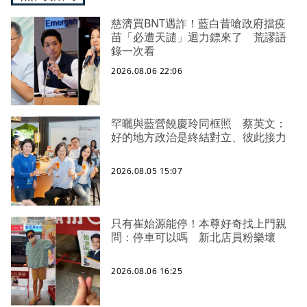
慈濟買BNT遇詐！藍白昔嗆政府擋疫
苗「必遭天譴」迴力鏢來了 荒謬語
錄一次看
2026.08.06 22:06
罕曬與藍營饒慶玲同框照 蔡英文：
好的地方政治是終結對立、彼此接力
2026.08.05 15:07
只有崔始源能停！本尊好奇找上門親
問：停車可以嗎 新北店員粉樂壞
2026.08.06 16:25