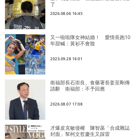
了
2026.08.06 16:45
又一啦啦隊女神結婚！ 愛情長跑10
年甜喊：黃衫不會脫
2023.09.28 16:01
衛福部長石崇良、食藥署長姜至剛傳
請辭 衛福部：不予回應
2026.08.07 17:08
才爆皮克敏侵權 陳智菡「合成雜誌
封面」幫柯文哲慶生又踩雷