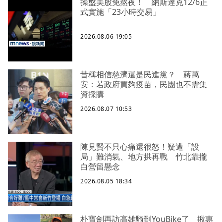
操盤美股免熬夜！ 納斯達克12/6正
式實施「23小時交易」
2026.08.06 19:05
昔稱相信慈濟還是民進黨？ 蔣萬
安：若政府買夠疫苗，民團也不需集
資採購
2026.08.07 10:53
陳見賢不只心痛還很怒！疑遭「設
局」難消氣、地方拱再戰 竹北靠攏
白營留懸念
2026.08.05 18:34
朴寶劍再訪高雄騎到YouBike了 揪惠