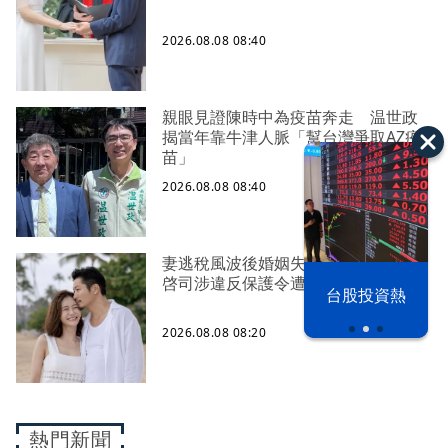
2026.08.08 08:40
親眼見證陳時中為疫苗奔走 温世政
揭當年靠牛津人脈「幫台灣爭取AZ疫
苗」
2026.08.08 08:40
妻逃稅風波後婚姻失控 前EXILE黑木
啓司涉違反保護令遭逮
漢光42演習
台股投資熱
2026.08.08 08:20
熱門新聞