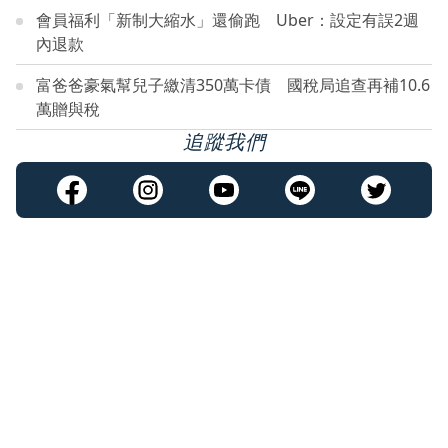
會員福利「新制大縮水」還偷跑 Uber：設定有誤2週
內退款
富爸爸豪氣幫兒子繳清350萬卡債 國稅局追查再補10.6
萬贈與稅
追蹤我們