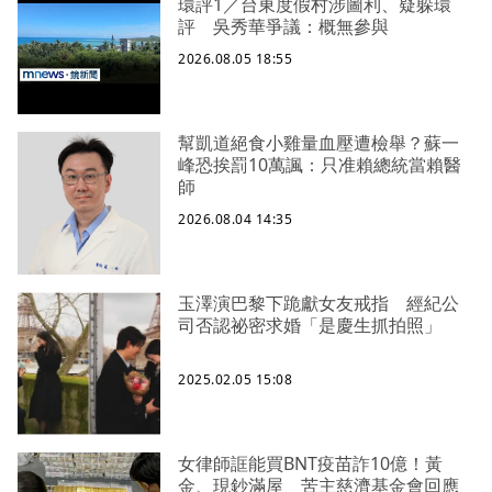
環評1／台東度假村涉圖利、疑躲環
評 吳秀華爭議：概無參與
2026.08.05 18:55
幫凱道絕食小雞量血壓遭檢舉？蘇一
峰恐挨罰10萬諷：只准賴總統當賴醫
師
2026.08.04 14:35
玉澤演巴黎下跪獻女友戒指 經紀公
司否認祕密求婚「是慶生抓拍照」
2025.02.05 15:08
女律師誆能買BNT疫苗詐10億！黃
金、現鈔滿屋 苦主慈濟基金會回應