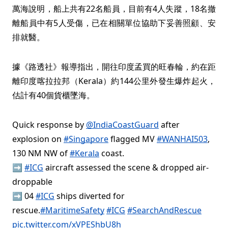
萬海說明，船上共有22名船員，目前有4人失蹤，18名撤
離船員中有5人受傷，已在相關單位協助下妥善照顧、安
排就醫。
據《路透社》報導指出，開往印度孟買的旺春輪，約在距
離印度喀拉拉邦（Kerala）約144公里外發生爆炸起火，
估計有40個貨櫃墜海。
Quick response by
@IndiaCoastGuard
after
explosion on
#Singapore
flagged MV
#WANHAI503
,
130 NM NW of
#Kerala
coast.
➡️
#ICG
aircraft assessed the scene & dropped air-
droppable
➡️ 04
#ICG
ships diverted for
rescue.
#MaritimeSafety
#ICG
#SearchAndRescue
pic.twitter.com/xVPEShbU8h