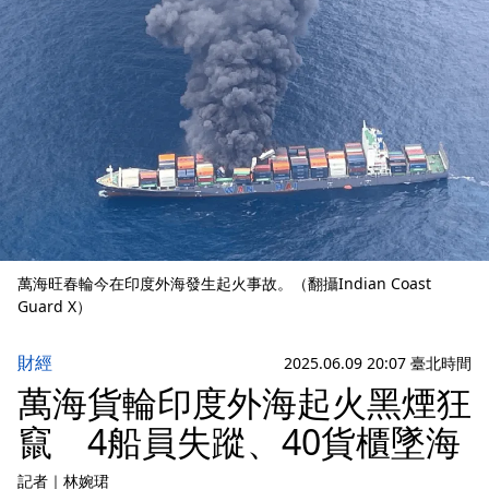
萬海旺春輪今在印度外海發生起火事故。（翻攝Indian Coast
Guard X）
財經
2025.06.09 20:07 臺北時間
萬海貨輪印度外海起火黑煙狂
竄 4船員失蹤、40貨櫃墜海
記者
｜
林婉珺