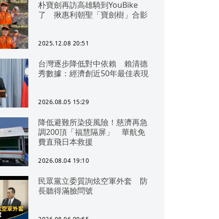
朴寶劍再訪高雄騎到YouBike
了 揪惠利朝聖「寶劍樹」合影
2025.12.08 20:51
台灣逐步降低對中依賴 賴清德
秀數據：經濟創近50年最佳表現
2026.08.05 15:29
降低避難所染疫風險！慈濟再急
調200頂「福慧隔屏」 華航免
費直飛日本救援
2026.08.04 19:10
民眾黨立委質詢炫空軍外套 防
長聽得滿臉問號