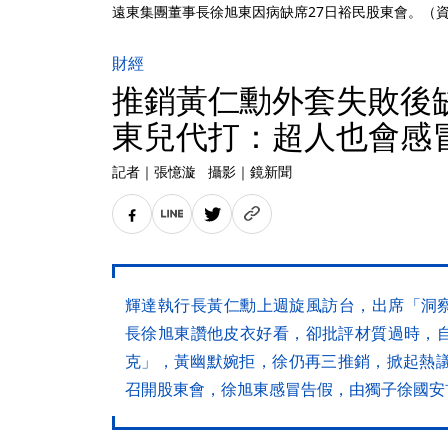
遠東集團董事長徐旭東因病缺席27日裕民股東會。（
財經
推銷黃仁勳外套失敗後
東兒代打：超人也會感
記者
｜
張憶漩
攝影
｜
鏡新聞
輝達執行長黃仁勳上週旋風訪台，出席「洞察
長徐旭東讚他皮衣好看，卻批評材質過時，
克」，黃幽默婉拒，徐仍再三推銷，掀起熱議
召開股東會，徐旭東感冒告假，由獨子徐國安