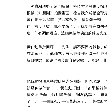
「洞察AI趨勢」閉門峰會，科技大老雲集，徐
根據《知新聞》拍攝畫面，徐自我介紹是全球
黃仁勳穿著得體，黃禮貌致謝，徐話鋒一轉：
住吐槽：「喔，批評要來了。」徐堅持完成句
造一件有調節溫度、適應氣候等功能的科技夾克
黃仁勳幽默回應：「先生，請不要因為我賴以
有多摩登。」他補充，自己衣櫃裡的每一件衣
親自挑選，因為他的皮膚容易過敏，只能穿「非
他鼓勵徐旭東持續研發先進服裝，但也笑說：
該幫你做外套……」黃仁勳打斷：「如果棉質
徐仍不放棄。影片曝光後，網友熱議：「連
了」、「一個懂AI，一個董悲哀」、「黃仁勳