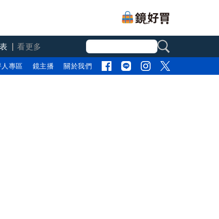
表
看更多
評人專區
鏡主播
關於我們