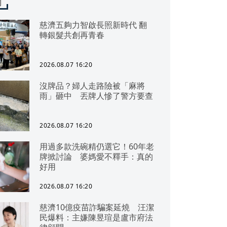
聞
慈濟五夠力智啟長照新時代 翻
轉銀髮共創再青春
2026.08.07 16:20
沒牌品？婦人走路險被「麻將
雨」砸中 丟牌人慘了警方要查
2026.08.07 16:20
用過多款洗碗精仍選它！60年老
牌掀討論 婆媽愛不釋手：真的
好用
2026.08.07 16:20
慈濟10億疫苗詐騙案延燒 汪潔
民爆料：主嫌陳昱瑄是盧市府法