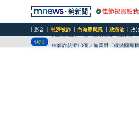
影音
慈濟被詐
白海豚颱風
致癌油
政
買疫苗遭詐10億 慈濟最新3點聲明
快訊
律師詐慈濟10億／無業男「假裝國際
光」
《俠盜獵車手VI》加長預覽版登上Net