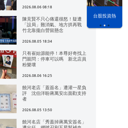
2026.08.06 08:18
以色列 穹頂
漢光42演習
台股投資熱
陳見賢不只心痛還很怒！疑遭
之下
「設局」難消氣、地方拱再戰
竹北靠攏白營留懸念
2026.08.05 18:34
只有崔始源能停！本尊好奇找上
門親問：停車可以嗎 新北店員
粉樂壞
2026.08.06 16:25
饒河老店「蓋簽名」遭灌一星負
評 沈伯洋盼蔣萬安出面勸支持
者
2026.08.05 13:50
饒河名店「秀蓋掉蔣萬安簽名」
遭出征 網號召刷五星幫補血