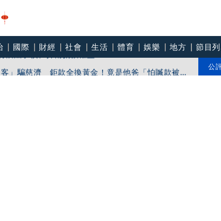
治
國際
財經
社會
生活
體育
娛樂
地方
節目列
：將依法求償、捍衛捐款權益
掮客」騙慈濟 鉅款全換黃金！竟是他爸「怕贓款被敗
公
flix 搶先一步得知電玩劇情