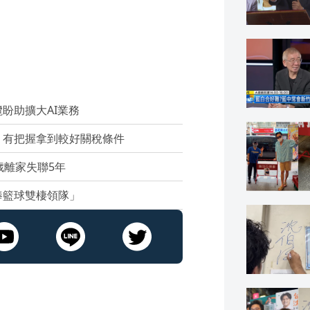
盼助擴大AI業務
：有把握拿到較好關稅條件
歲離家失聯5年
棒籃球雙棲領隊」