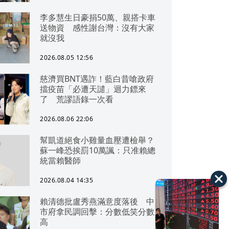
李多慧生日豪捐50萬、親搭卡車
送物資 感性謝台灣：沒有大家
就沒我
2026.08.05 12:56
慈濟買BNT遇詐！藍白昔嗆政府
擋疫苗「必遭天譴」迴力鏢來
了 荒謬語錄一次看
2026.08.06 22:06
幫凱道絕食小雞量血壓遭檢舉？
蘇一峰恐挨罰10萬諷：只准賴總
統當賴醫師
2026.08.04 14:35
賴清德批盧秀燕滿意度落後 中
市府拿民調回擊：分數低笑分數
高