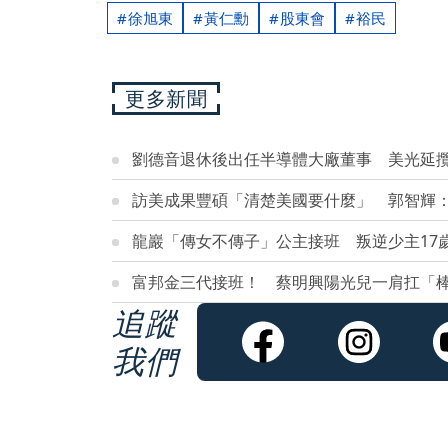
徐旭東
黃仁勳
股東會
裕民
更多新聞
劉德音退休後出任半導體大廠董事 美光延攬
訪美成果豐碩「清楚美國要什麼」 郭智輝
龍巖「傳女不傳子」公主接班 叛逆少主17
富邦金三代接班！ 蔡明興陽光兒一肩扛「
追蹤
我們