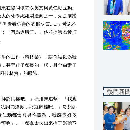
旭東在提問環節以英文與黃仁勳互動。
最大的化學纖維製造商之一，先是稱讚
「但看看你穿的衣服材質……」黃忍不
子：「有點過時了。」他並提議為黃打
。
維生的工作（科技業），讓你誤以為我
褲，甚至鞋子都長的一樣，且全由妻子
科技材質」的服飾。
熱門新
「拜託用棉吧。」徐旭東追擊：「我應
無法調節溫度，那就這樣吧。」沒想到
黃仁勳都會被男性說教，我感覺好多
神預判」、「都拿太太出來擋了還聽不