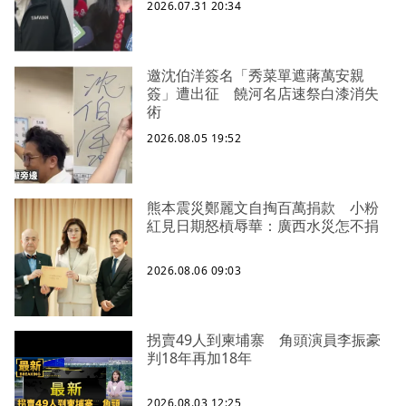
2026.07.31 20:34
邀沈伯洋簽名「秀菜單遮蔣萬安親
簽」遭出征 饒河名店速祭白漆消失
術
2026.08.05 19:52
熊本震災鄭麗文自掏百萬捐款 小粉
紅見日期怒槓辱華：廣西水災怎不捐
2026.08.06 09:03
拐賣49人到柬埔寨 角頭演員李振豪
判18年再加18年
2026.08.03 12:25