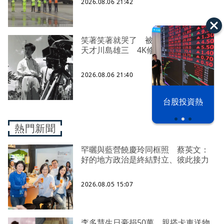
2026.08.06 21:42
笑著笑著就哭了 被遺忘的日本喜劇
天才川島雄三 4K修復重返大銀幕
2026.08.06 21:40
以色列 穹頂
台股投資熱
之下
熱門新聞
罕曬與藍營饒慶玲同框照 蔡英文：
好的地方政治是終結對立、彼此接力
2026.08.05 15:07
李多慧生日豪捐50萬、親搭卡車送物