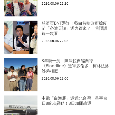
2026.08.06 22:20
慈濟買BNT遇詐！藍白昔嗆政府擋疫
苗「必遭天譴」迴力鏢來了 荒謬語
錄一次看
2026.08.06 22:06
8年磨一劍 陳法拉自編自導
《Bloodline》進軍多倫多 柯林法洛
姊弟相挺
2026.08.06 22:00
中颱「白海豚」逼近北台灣 星宇台
日8航班異動！8日加開疏運