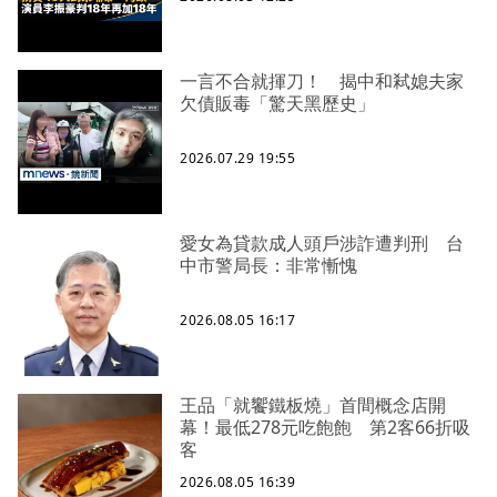
一言不合就揮刀！ 揭中和弒媳夫家
欠債販毒「驚天黑歷史」
2026.07.29 19:55
愛女為貸款成人頭戶涉詐遭判刑 台
中市警局長：非常慚愧
2026.08.05 16:17
王品「就饗鐵板燒」首間概念店開
幕！最低278元吃飽飽 第2客66折吸
客
2026.08.05 16:39