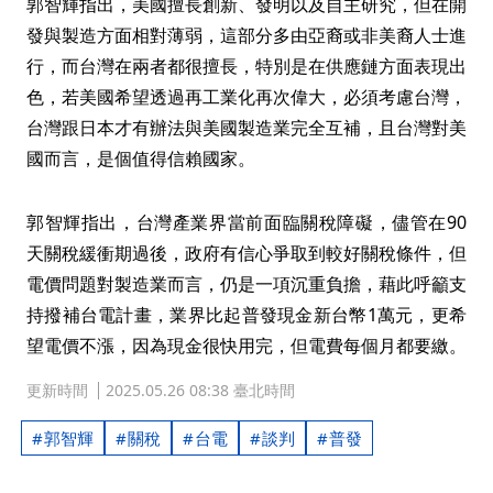
郭智輝指出，美國擅長創新、發明以及自主研究，但在開
發與製造方面相對薄弱，這部分多由亞裔或非美裔人士進
行，而台灣在兩者都很擅長，特別是在供應鏈方面表現出
色，若美國希望透過再工業化再次偉大，必須考慮台灣，
台灣跟日本才有辦法與美國製造業完全互補，且台灣對美
國而言，是個值得信賴國家。
郭智輝指出，台灣產業界當前面臨關稅障礙，儘管在90
天關稅緩衝期過後，政府有信心爭取到較好關稅條件，但
電價問題對製造業而言，仍是一項沉重負擔，藉此呼籲支
持撥補台電計畫，業界比起普發現金新台幣1萬元，更希
望電價不漲，因為現金很快用完，但電費每個月都要繳。
更新時間
2025.05.26 08:38 臺北時間
郭智輝
關稅
台電
談判
普發