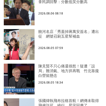
拿民調回擊：分數低笑分數高
2026.08.06 08:18
饒河名店「秀蓋掉蔣萬安簽名」遭出
征 網號召刷五星幫補血
2026.08.05 07:59
陳見賢不只心痛還很怒！疑遭「設
局」難消氣、地方拱再戰 竹北靠攏
白營留懸念
2026.08.05 18:34
張國煒執飛布拉格首航！網傳未取得
飛越許可、繞行 星宇回應了