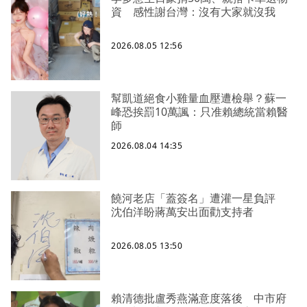
資 感性謝台灣：沒有大家就沒我
2026.08.05 12:56
幫凱道絕食小雞量血壓遭檢舉？蘇一
峰恐挨罰10萬諷：只准賴總統當賴醫
師
2026.08.04 14:35
饒河老店「蓋簽名」遭灌一星負評
沈伯洋盼蔣萬安出面勸支持者
2026.08.05 13:50
賴清德批盧秀燕滿意度落後 中市府