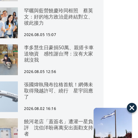
罕曬與藍營饒慶玲同框照 蔡英
文：好的地方政治是終結對立、
彼此接力
2026.08.05 15:07
李多慧生日豪捐50萬、親搭卡車
送物資 感性謝台灣：沒有大家
就沒我
2026.08.05 12:56
張國煒執飛布拉格首航！網傳未
取得飛越許可、繞行 星宇回應
了
2026.08.02 16:16
饒河老店「蓋簽名」遭灌一星負
評 沈伯洋盼蔣萬安出面勸支持
者