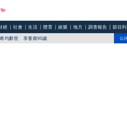
財經
社會
生活
體育
娛樂
地方
調查報告
節目列
希均辭世 享耆壽90歲
壽90歲
公
軍建材砸12億升級窯線抗房市寒冬 盼政府帶頭鼓勵綠建材