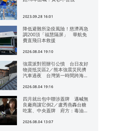
2023.09.28 16:01
降低避難所染疫風險！慈濟再急
調200頂「福慧隔屏」 華航免
費直飛日本救援
2026.08.04 19:10
強震派對照辦引公憤 台日友好
物資抵災區2／熊本強震災民擠
汽車過夜 台灣第一時間跨海急
援
2026.08.04 19:16
四月就出包中聯涉蓋牌 邁喊無
良廠商讓它倒2／盧秀燕轟台糖
吃案、中央蓋牌 府方：毒油一
直在台中
2026.08.04 13:07