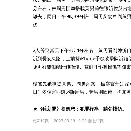
分左右，由周男開車搭載黃男前往陳沂位於台
離去；同日上午9時39分許，周男又駕車到黃
伏。
2人等到當天下午4時4分左右，黃男看到陳沂
沂到長安東路，上前持iPhone手機攻擊陳沂
陳沂有雙側頭部鈍挫傷、雙側耳部擦挫傷等傷害
檢警先後拘提黃男、周男到案，檢察官分別諭令
日）依傷害罪嫌起訴周男，黃男則因傳、拘無著
★《鏡新聞》提醒您：犯罪行為，請勿模仿。
更新時間
2025.05.26 10:06 臺北時間