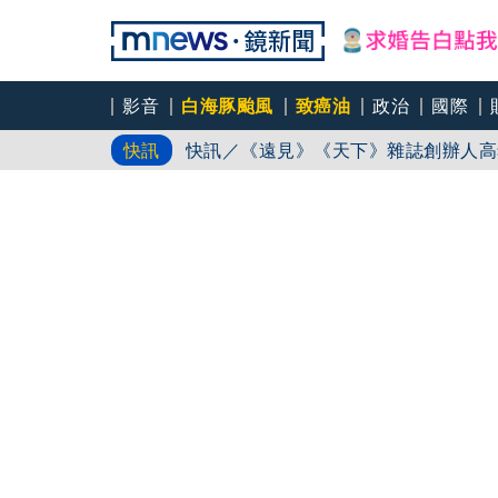
影音
白海豚颱風
致癌油
政治
國際
快訊／《遠見》《天下》雜誌創辦人高
快訊
遠見天下文化創辦人高希均辭世 享耆
冠