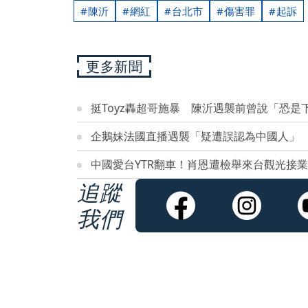
陳沂
網紅
台北市
傷害罪
起訴
更多新聞
挺Toyz轟超哥施暴 陳沂遇襲前曾說「恐是
企鵝妹法國直播遇襲「疑遭誤認為中國人」
中國愛台YTR翻車！肖恩遭檢舉來台觀光接
追蹤
我們