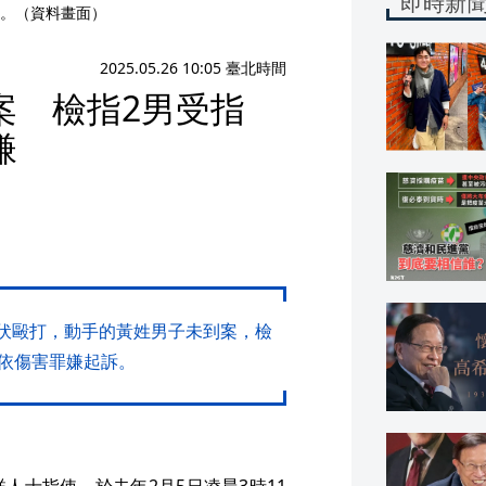
即時新
。（資料畫面）
2025.05.26 10:05 臺北時間
案 檢指2男受指
嫌
埋伏毆打，動手的黃姓男子未到案，檢
依傷害罪嫌起訴。
人士指使，於去年2月5日凌晨3時11