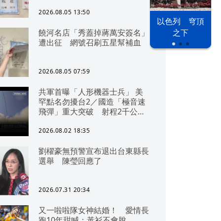
2026.08.05 13:50
以色列 穹頂
饒河名店「秀蓋掉蔣萬安簽名」
之下
遭出征 網號召刷五星幫補血
2026.08.05 07:59
共軍首曝「人形機器士兵」 美
罕點名勿擾台2／國造「極音速
飛彈」重大突破 射程2千公里
可「直通北京」
2026.08.02 18:35
劉櫂豪無預警宣布退出台東縣長
選舉 陳瑩回應了
2026.07.31 20:34
又一啦啦隊女神結婚！ 愛情長
跑10年甜喊：黃衫不會脫