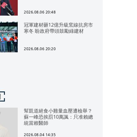
2026.08.06 20:48
冠軍建材砸12億升級窯線抗房市
寒冬 盼政府帶頭鼓勵綠建材
2026.08.06 20:20
聞
幫凱道絕食小雞量血壓遭檢舉？
蘇一峰恐挨罰10萬諷：只准賴總
統當賴醫師
2026.08.04 14:35