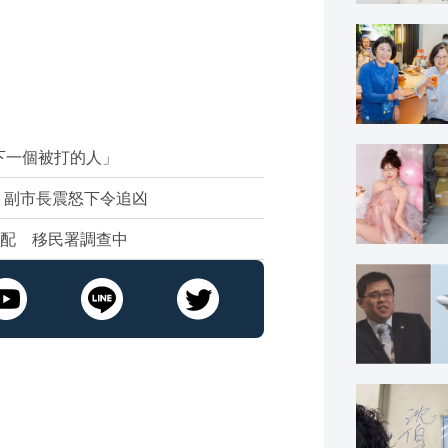
下一個被打的人」
 副市長震怒下令追凶
業配 移民署調查中