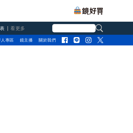
表
看更多
評人專區
鏡主播
關於我們