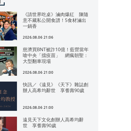
聞
《請世界吃桌》滷肉爆紅 陳隨
意不藏私公開食譜！5食材滷出
一鍋香
2026.08.06 21:06
慈濟買BNT被詐10億！藍營當年
嗆中央「擋疫苗」 網瘋朝聖：
大型翻車現場
2026.08.06 21:00
快訊／《遠見》《天下》雜誌創
辦人高希均辭世 享耆壽90歲
2026.08.06 21:00
遠見天下文化創辦人高希均辭
世 享耆壽90歲