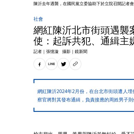
陳沂去年遇襲，在國民黨立委協助下於立院召開記者會
社會
網紅陳沂北市街頭遇襲
使：起訴共犯、通緝主
記者
｜
張憶漩
攝影
｜
鏡新聞
網紅陳沂2024年2月份，在台北市街頭遭人
察官將對其發布通緝，負責接應的周姓男子則
檢方指出，周男、黃男與陳沂並無糾紛，受不詳