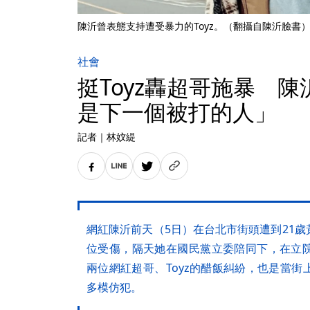
陳沂曾表態支持遭受暴力的Toyz。（翻攝自陳沂臉書
社會
挺Toyz轟超哥施暴 
是下一個被打的人」
記者
｜
林妏緹
網紅陳沂前天（5日）在台北市街頭遭到21
位受傷，隔天她在國民黨立委陪同下，在立
兩位網紅超哥、Toyz的醋飯糾紛，也是當
多模仿犯。