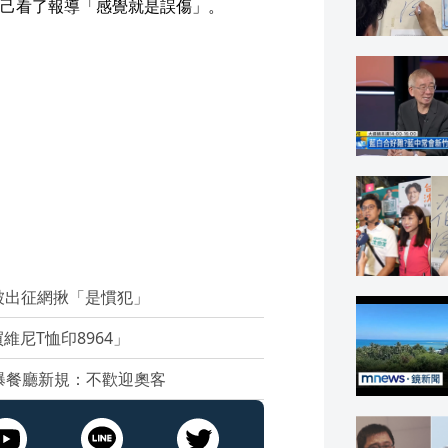
己看了報導「感覺就是誤傷」。
被出征網揪「是慣犯」
尼T恤印8964」
 曝餐廳新規：不歡迎奧客