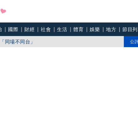
治
國際
財經
社會
生活
體育
娛樂
地方
節目列
「同場不同台」
90歲
公
半天發海警 不排除明天發陸警