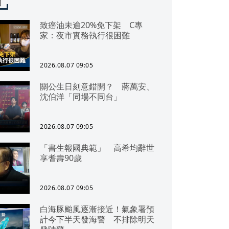
聞
致癌油未逾20%免下架 C專
家：夜市實務執行很困難
2026.08.07 09:05
關公生日刻意錯開？ 蔣萬安、
沈伯洋「同場不同台」
2026.08.07 09:05
「書生報國典範」 高希均辭世
享耆壽90歲
2026.08.07 09:05
白海豚颱風逐漸接近！氣象署預
計今下半天發海警 不排除明天