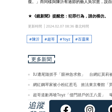
復。」而同樣與陳沂有過節的藝人吳宗憲，說自
★《鏡新聞》提醒您：犯罪行為，請勿模仿。
更新時間
2024.02.07 08:36 臺北時間
陳沂
超哥
Toyz
百靈果
更多新聞
IU遭尾隨抓手「眼神急求救」 台網紅莫莉
網紅鋼琴家被小粉紅惹毛 效法東京餐館「買維
超哥道歉再嗆Toyz「侵門踏戶的王八蛋」
追蹤