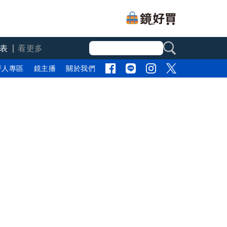
表
看更多
評人專區
鏡主播
關於我們