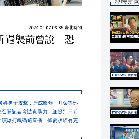
即時新
）
2024.02.07 08:36 臺北時間
陳沂遇襲前曾說「恐
歲黃姓男子攻擊，造成臉頰、耳朵等部
院召開記者會譴責暴力，並提到日前
街上演爆打戲碼還直播，擔憂後續有更