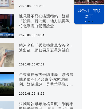
2026.08.05 13:50
以色列 穹頂
陳見賢不只心痛還很怒！疑遭
之下
「設局」難消氣、地方拱再戰
竹北靠攏白營留懸念
2026.08.05 18:34
饒河名店「秀蓋掉蔣萬安簽名」
遭出征 網號召刷五星幫補血
2026.08.05 07:59
台東議長家族爭議連爆 涉占農
地避環評1／台東度假村涉圖
利、疑躲環評 吳秀華爭議：概
無參與
2026.08.05 18:55
張國煒執飛布拉格首航！網傳未
取得飛越許可、繞行 星宇回應