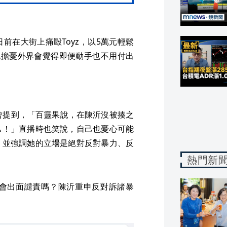
前在大街上痛毆Toyz，以5萬元輕鬆
她擔憂外界會覺得即便動手也不用付出
時曾提到，「百靈果說，在陳沂沒被揍之
己！」直播時也笑說，自己也憂心可能
，並強調她的立場是絕對反對暴力、反
熱門新
會出面譴責嗎？陳沂重申反對訴諸暴