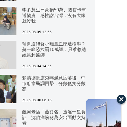
李多慧生日豪捐50萬、親搭卡車
送物資 感性謝台灣：沒有大家
就沒我
2026.08.05 12:56
幫凱道絕食小雞量血壓遭檢舉？
蘇一峰恐挨罰10萬諷：只准賴總
統當賴醫師
2026.08.04 14:35
賴清德批盧秀燕滿意度落後 中
市府拿民調回擊：分數低笑分數
高
2026.08.06 08:18
饒河老店「蓋簽名」遭灌一星負
評 沈伯洋盼蔣萬安出面勸支持
者