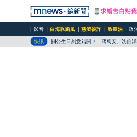
影音
白海豚颱風
慈濟被詐
致癌油
政
關公生日刻意錯開？ 蔣萬安、沈伯洋
快訊
「書生報國典範」 高希均辭世享耆壽
白海豚颱風逐漸接近！氣象署預計今下