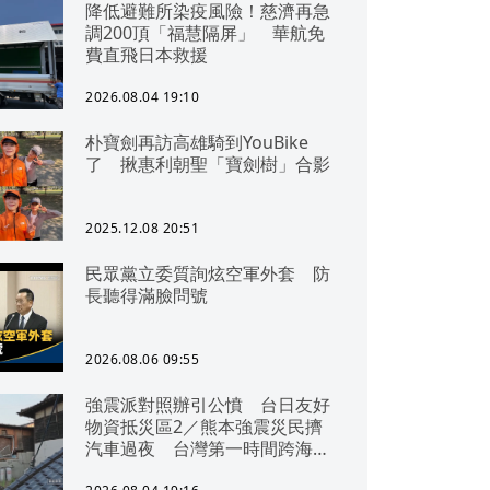
降低避難所染疫風險！慈濟再急
調200頂「福慧隔屏」 華航免
費直飛日本救援
2026.08.04 19:10
朴寶劍再訪高雄騎到YouBike
了 揪惠利朝聖「寶劍樹」合影
2025.12.08 20:51
民眾黨立委質詢炫空軍外套 防
長聽得滿臉問號
2026.08.06 09:55
強震派對照辦引公憤 台日友好
物資抵災區2／熊本強震災民擠
汽車過夜 台灣第一時間跨海急
援