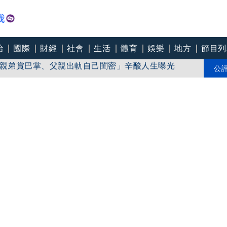
治
國際
財經
社會
生活
體育
娛樂
地方
節目列
遭親弟賞巴掌、父親出軌自己閨密」辛酸人生曝光
發「真薪資」當誘餌求職反被騙50萬
公
店員全嚇壞！下秒狂找手機