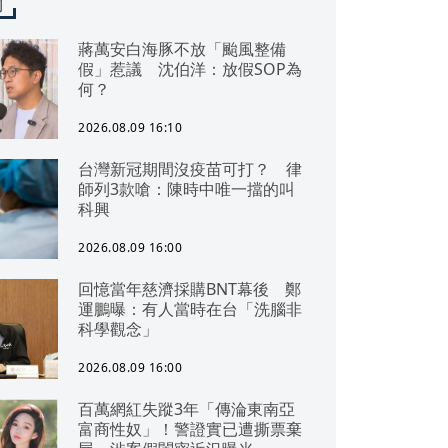
聞
蔣萬安白海豚不放「颱風整備
假」惹議 沈伯洋：放假SOP為
何？
2026.08.09 16:10
台灣新冠期間沒疫苗可打？ 律
師列3款嗆：陳時中唯一擋的叫
科興
2026.08.09 16:00
回憶當年慈濟採購BNT幕後 鄭
運鵬曝：有人當時在台「洗腦非
科學觀念」
2026.08.09 16:00
百萬網紅失蹤3年「傳淪東南亞
富商性奴」！警證實已遭撕票棄