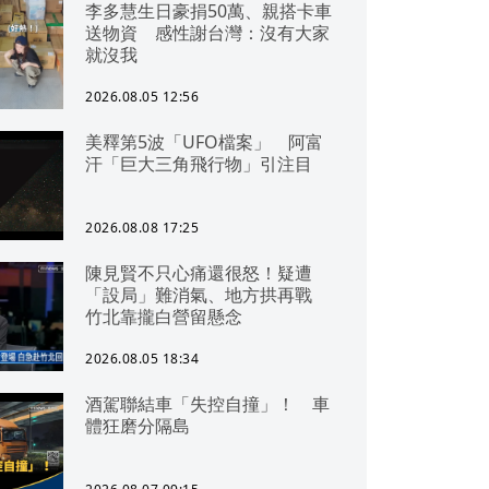
李多慧生日豪捐50萬、親搭卡車
送物資 感性謝台灣：沒有大家
就沒我
2026.08.05 12:56
美釋第5波「UFO檔案」 阿富
汗「巨大三角飛行物」引注目
2026.08.08 17:25
陳見賢不只心痛還很怒！疑遭
「設局」難消氣、地方拱再戰
竹北靠攏白營留懸念
2026.08.05 18:34
酒駕聯結車「失控自撞」！ 車
體狂磨分隔島