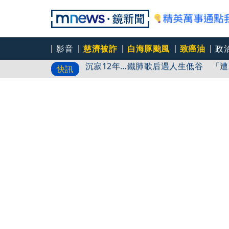
影音
慈濟被詐
白海豚颱風
致癌油
政
沉寂12年…鐵肺歌后遇人生低谷 「
快訊
線上打工竟是投資坑 詐團
白海豚強風襲宜蘭 飲料店玻璃門爆裂