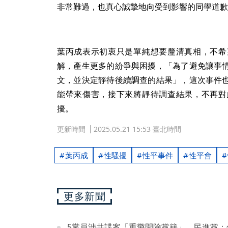
非常難過，也真心誠摯地向受到影響的同學道歉
葉丙成表示初衷只是單純想要釐清真相，不希
解，產生更多的紛爭與困擾，「為了避免讓事
文，並決定靜待後續調查的結果」，這次事件
能帶來傷害，接下來將靜待調查結果，不再對
擾。
更新時間
2025.05.21 15:53 臺北時間
葉丙成
性騷擾
性平事件
性平會
更多新聞
5黨員涉共諜案「重懲開除黨籍」 民進黨：