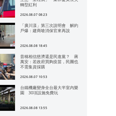
轉型紅利
2026.08.07 08:23
「廣川漾」第三次說明會 解約
戶爆：建商嗆消保官來再說
2026.08.08 18:45
昔稱相信慈濟還是民進黨？ 蔣
萬安：若政府買夠疫苗，民團也
不需集資採購
2026.08.07 10:53
台鐵機廠變身全台最大半室內樂
園 30項設施免費玩
2026.08.08 13:55