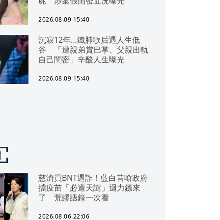
屍 涉案假閨密近況曝光
2026.08.09 15:40
沉寂12年…鐵肺歌后遇人生低
谷 「遭親弟賞巴掌、父親出軌
自己閨密」辛酸人生曝光
2026.08.09 15:40
聞
慈濟買BNT遇詐！藍白昔嗆政府
擋疫苗「必遭天譴」迴力鏢來
了 荒謬語錄一次看
2026.08.06 22:06