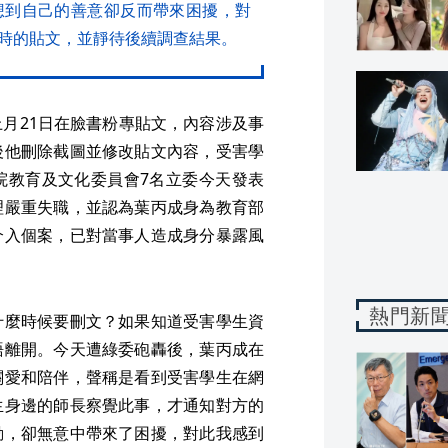
想到自己的善意卻反而帶來困擾，對
時的貼文，並靜待後續調查結果。
月21日在臉書粉專貼文，內容涉及事
後他刪除截圖並修改貼文內容，受害學
院教育及文化委員會7名立委今天發表
理嚴重失職，並認為葉丙成身為教育部
介入個案，已對當事人造成身分暴露風
熱門新
什麼時候要刪文？如果知道受害學生資
語離開。今天遭綠委砲轟後，葉丙成在
關愛和陪伴，聲稱是看到受害學生在網
生身邊的師長察覺此事，才通知對方的
動，卻無意中帶來了困擾，對此我感到