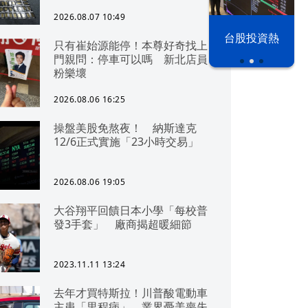
2026.08.07 10:49
漢光42演習
台股投資熱
只有崔始源能停！本尊好奇找上
門親問：停車可以嗎 新北店員
粉樂壞
2026.08.06 16:25
操盤美股免熬夜！ 納斯達克
12/6正式實施「23小時交易」
2026.08.06 19:05
大谷翔平回饋日本小學「每校普
發3手套」 廠商揭超暖細節
2023.11.11 13:24
去年才買特斯拉！川普酸電動車
主患「里程病」 業界憂美喪失