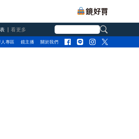
表
看更多
評人專區
鏡主播
關於我們