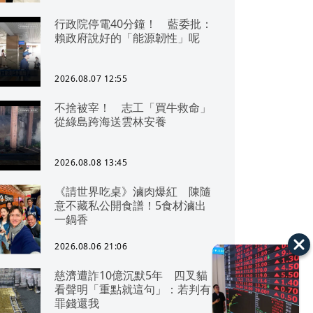
行政院停電40分鐘！ 藍委批：
賴政府說好的「能源韌性」呢
2026.08.07 12:55
不捨被宰！ 志工「買牛救命」
從綠島跨海送雲林安養
2026.08.08 13:45
《請世界吃桌》滷肉爆紅 陳隨
意不藏私公開食譜！5食材滷出
一鍋香
2026.08.06 21:06
慈濟遭詐10億沉默5年 四叉貓
看聲明「重點就這句」：若判有
罪錢還我