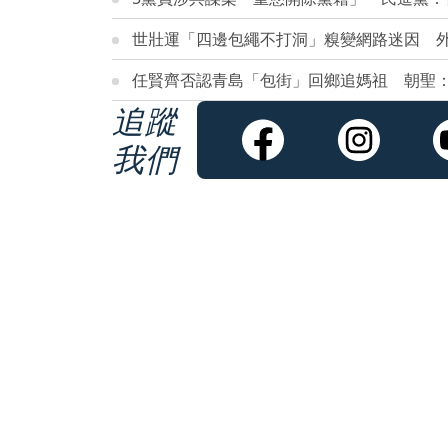
世壯運「四邊包繩不打洞」糗變網路迷因 
任賢齊否認青島「包街」回鄉追媽祖 朝聖
追蹤
我們