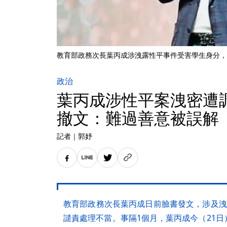
教育部政務次長葉丙成涉洩露性平事件受害學生身分，
政治
葉丙成涉性平案洩密遭
撤文：難過善意被誤解
記者
｜
郭妤
教育部政務次長葉丙成日前臉書發文，涉及洩
譴責處理不當。事隔1個月，葉丙成今（21