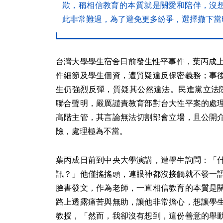
歉，稱相信教育的本質就是關愛和陪伴，沒
此非常難過，為了避免更多紛爭，選擇撤下當
台灣大學學生宿舍日前發生性平事件，葉丙成上
件細節及學生個資，遭質疑違反保密義務；事
生仍強烈反彈，質疑其公然違法。民進黨立法
聯合聲明，嚴厲譴責教育部對台大性平案的處
高階主管，其言論無法切割部會立場，且公開
險，處理極為不當。
葉丙成日前到中央大學演講，遭學生詢問：「
訊？」他僅搖搖頭，連眼神都沒接觸就不發一
臉書發文，作為老師，一直相信教育的本質是
路上透露痛苦與無助，讓他非常擔心，想讓學
教授，「然而，我卻沒有想到，這份善意的舉