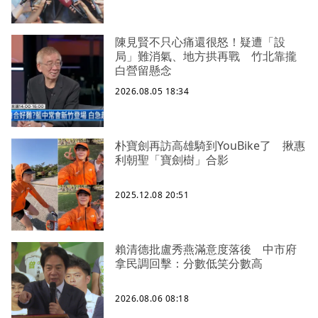
陳見賢不只心痛還很怒！疑遭「設
局」難消氣、地方拱再戰 竹北靠攏
白營留懸念
2026.08.05 18:34
朴寶劍再訪高雄騎到YouBike了 揪惠
利朝聖「寶劍樹」合影
2025.12.08 20:51
賴清德批盧秀燕滿意度落後 中市府
拿民調回擊：分數低笑分數高
2026.08.06 08:18