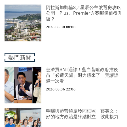
阿拉斯加郵輪8／星辰公主號選房攻略
公開 Plus、Premier方案哪個值得升
級？
2026.08.08 08:00
熱門新聞
慈濟買BNT遇詐！藍白昔嗆政府擋疫
苗「必遭天譴」迴力鏢來了 荒謬語
錄一次看
2026.08.06 22:06
罕曬與藍營饒慶玲同框照 蔡英文：
好的地方政治是終結對立、彼此接力