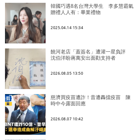
韓國巧遇8名台灣大學生 李多慧霸氣
贈禮人人有：畢業禮物
2025.04.14 15:34
饒河老店「蓋簽名」遭灌一星負評
沈伯洋盼蔣萬安出面勸支持者
2026.08.05 13:50
慈濟買疫苗遭詐！昔遭轟擋疫苗 陳
時中今露面回應
2026.08.07 10:42