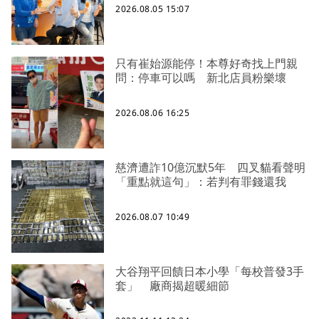
2026.08.05 15:07
只有崔始源能停！本尊好奇找上門親
問：停車可以嗎 新北店員粉樂壞
2026.08.06 16:25
慈濟遭詐10億沉默5年 四叉貓看聲明
「重點就這句」：若判有罪錢還我
2026.08.07 10:49
大谷翔平回饋日本小學「每校普發3手
套」 廠商揭超暖細節