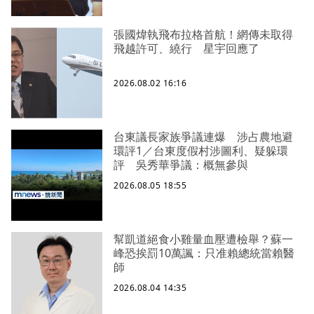
張國煒執飛布拉格首航！網傳未取得
飛越許可、繞行 星宇回應了
2026.08.02 16:16
台東議長家族爭議連爆 涉占農地避
環評1／台東度假村涉圖利、疑躲環
評 吳秀華爭議：概無參與
2026.08.05 18:55
幫凱道絕食小雞量血壓遭檢舉？蘇一
峰恐挨罰10萬諷：只准賴總統當賴醫
師
2026.08.04 14:35