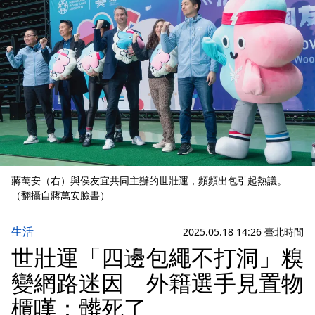
蔣萬安（右）與侯友宜共同主辦的世壯運，頻頻出包引起熱議。
（翻攝自蔣萬安臉書）
生活
2025.05.18 14:26 臺北時間
世壯運「四邊包繩不打洞」糗
變網路迷因 外籍選手見置物
櫃嘆：髒死了