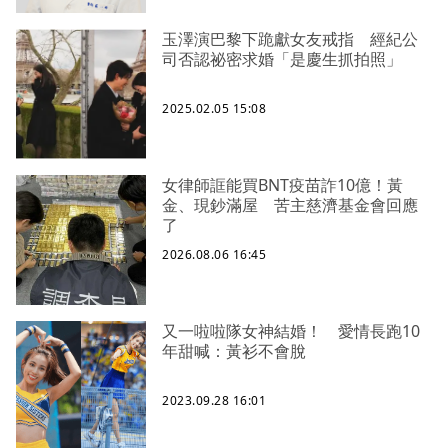
玉澤演巴黎下跪獻女友戒指 經紀公
司否認祕密求婚「是慶生抓拍照」
2025.02.05 15:08
女律師誆能買BNT疫苗詐10億！黃
金、現鈔滿屋 苦主慈濟基金會回應
了
2026.08.06 16:45
又一啦啦隊女神結婚！ 愛情長跑10
年甜喊：黃衫不會脫
2023.09.28 16:01