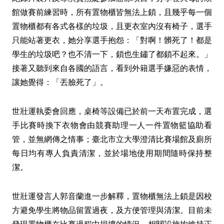
館做賽前練習時，所有置物櫃皆無法上鎖，且幾乎每一個
置物櫃都有各式各樣的垃圾，且更衣室內沒有椅子，選手
只能站著更衣，她分享選手抱怨：「對啊！髒死了！都是
學生的垃圾吧？也不清一下，鎖也生鏽了都鎖不起來。」
接著又聽到來自各國的語言，看到外籍選手嫌惡的表情，
讓她覺得：「丟臉死了」。
世壯運執委會回應，桌椅等設備已於前一天布置完成，選
手比賽時換下衣物會由競賽助理一人一件置物籃協助看
管，並無網傳之情事；臺北市立大學澄清比賽場館及廁所
每日均有專人負責清潔，並於場地使用期間隨時保持整
潔。
世壯運發言人郭音蘭進一步解釋，置物櫃無法上鎖是因校
方避免學生將物品留置過夜，及方便管理與清潔。目前未