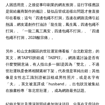
人困惑用意，之後從事印刷業的網友推測，這行字樣應該
是留給廠商製作的備註，疑似品管或送樣出問題才會直接
印在看板；這句「四邊包繩不打洞」迅速在網路流傳引起
熱議，網友還創作打油詩「龍生龍，鳳生鳳，四邊包繩不
打洞」、「一龍二鳳三萬安，四邊包繩不打洞」、「四邊
包繩不打洞，2028酸宗痛」。
另外，松山文創園區的世壯運宣傳看板「台北歡迎您」的
英文，將TAIPEI拼錯成「TAIIPEI」，網路還討論是否有
什麼雙關意涵，有人指出多一個I是因為「雙北」，不過
世壯運執委會將相關素材下架，代表僅是單純出錯；其他
像是女性志工識別證被誤植成男性照片，或是名字有
「夫」，英文被直譯成「husband」，出包狀況被集結
在臉書粉專「靠北世壯運」，成為網路最夯話題。
紀錄片製片及導演賀照緹參加游泳項目，分享在天母詩欣