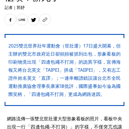
記者
｜
郭妤
2025雙北世界壯年運動會（世壯運）17日盛大開幕，但
主辦的雙北市政府近日卻頻頻被抓到出包，形象看板的
印刷物竟出現「四邊包繩不打洞」的詭異字樣，宣傳海
報又將台北英文「TAIPEI」拼成「TAIIPEI」，又有志工
證件姓名英文「直譯」；一連串離譜錯誤讓台北市全民
運動推廣協會理事長康家瑋批評，國際盛事如今淪為國
際笑柄，「四邊包繩不打洞」更成為網路迷因。
網路流傳一張雙北世壯運大型形象看板的照片，看板中央
出現一行「四邊包繩-不打洞）」的字樣，不僅突兀也讓