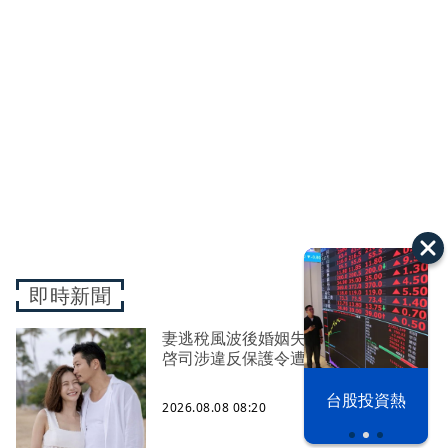
即時新聞
妻逃稅風波後婚姻失控 前EXILE黑木
啓司涉違反保護令遭逮
漢光42演習
台股投資熱
2026.08.08 08:20