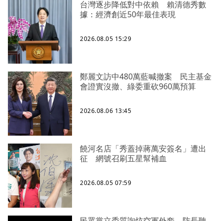
台灣逐步降低對中依賴 賴清德秀數
據：經濟創近50年最佳表現
2026.08.05 15:29
鄭麗文訪中480萬藍喊撤案 民主基金
會證實沒撤、綠委重砍960萬預算
2026.08.06 13:45
饒河名店「秀蓋掉蔣萬安簽名」遭出
征 網號召刷五星幫補血
2026.08.05 07:59
民眾黨立委質詢炫空軍外套 防長聽