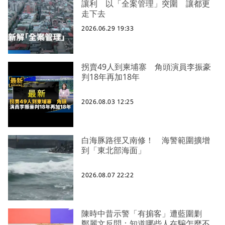
讓利 以「全案管理」突圍 讓都更
走下去
2026.06.29 19:33
拐賣49人到柬埔寨 角頭演員李振豪
判18年再加18年
2026.08.03 12:25
白海豚路徑又南修！ 海警範圍擴增
到「東北部海面」
2026.08.07 22:22
陳時中昔示警「有掮客」遭藍圍剿
鄭麗文反問：知道哪些人在騙怎麼不