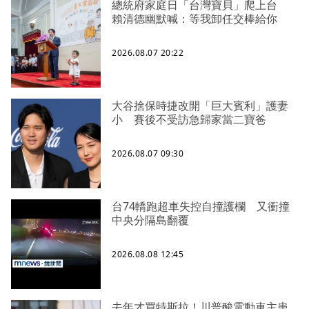
總統府家庭日「台灣寶貝」爬上台
賴清德幽默喊：等我卸任交棒給你
2026.08.07 20:22
大谷捨保時捷改開「巨大賓利」護妻
小 賽後不受訪急歸家當二寶爸
2026.08.07 09:30
台74轎跑超車失控自撞護欄 又衝撞
中央分隔島翻覆
2026.08.08 12:45
去年才買特斯拉！川普酸電動車主患