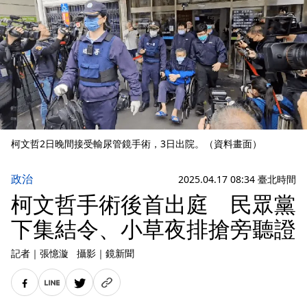
柯文哲2日晚間接受輸尿管鏡手術，3日出院。（資料畫面）
政治
2025.04.17 08:34 臺北時間
柯文哲手術後首出庭 民眾黨
下集結令、小草夜排搶旁聽證
記者
｜
張憶漩
攝影
｜
鏡新聞