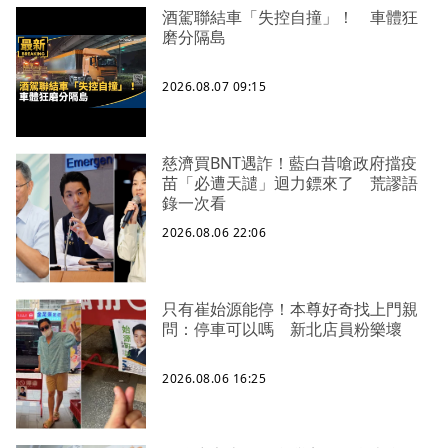
酒駕聯結車「失控自撞」！ 車體狂
磨分隔島
2026.08.07 09:15
慈濟買BNT遇詐！藍白昔嗆政府擋疫
苗「必遭天譴」迴力鏢來了 荒謬語
錄一次看
2026.08.06 22:06
只有崔始源能停！本尊好奇找上門親
問：停車可以嗎 新北店員粉樂壞
2026.08.06 16:25