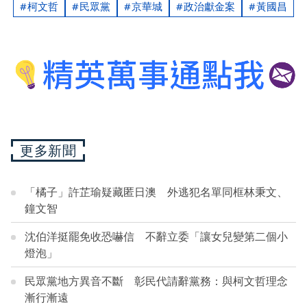
柯文哲
民眾黨
京華城
政治獻金案
黃國昌
更多新聞
「橘子」許芷瑜疑藏匿日澳 外逃犯名單同框林秉文、
鐘文智
沈伯洋挺罷免收恐嚇信 不辭立委「讓女兒變第二個小
燈泡」
民眾黨地方異音不斷 彰民代請辭黨務：與柯文哲理念
漸行漸遠