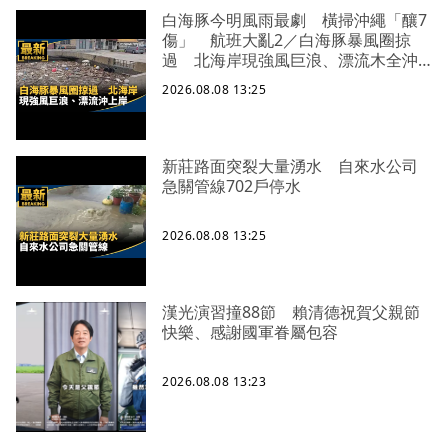
白海豚今明風雨最劇 橫掃沖繩「釀7
傷」 航班大亂2／白海豚暴風圈掠
過 北海岸現強風巨浪、漂流木全沖
上岸
2026.08.08 13:25
新莊路面突裂大量湧水 自來水公司
急關管線702戶停水
2026.08.08 13:25
漢光演習撞88節 賴清德祝賀父親節
快樂、感謝國軍眷屬包容
2026.08.08 13:23