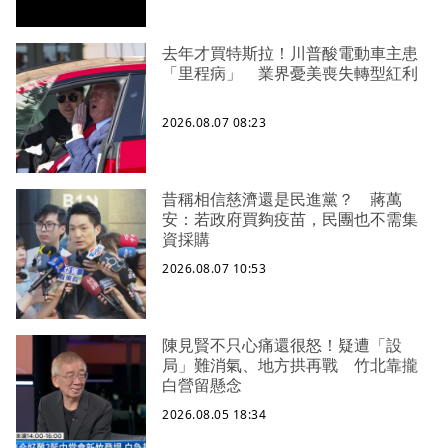
去年才買特斯拉！川普酸電動車主患
「里程病」 業界憂美喪失轉型紅利
2026.08.07 08:23
昔稱相信慈濟還是民進黨？ 蔣萬
安：若政府買夠疫苗，民團也不需集
資採購
2026.08.07 10:53
陳見賢不只心痛還很怒！疑遭「設
局」難消氣、地方拱再戰 竹北靠攏
白營留懸念
2026.08.05 18:34