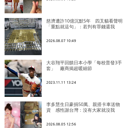
慈濟遭詐10億沉默5年 四叉貓看聲明
「重點就這句」：若判有罪錢還我
2026.08.07 10:49
大谷翔平回饋日本小學「每校普發3手
套」 廠商揭超暖細節
2023.11.11 13:24
李多慧生日豪捐50萬、親搭卡車送物
資 感性謝台灣：沒有大家就沒我
2026.08.05 12:56