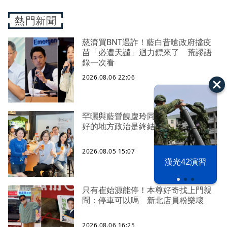
熱門新聞
慈濟買BNT遇詐！藍白昔嗆政府擋疫
苗「必遭天譴」迴力鏢來了 荒謬語
錄一次看
2026.08.06 22:06
罕曬與藍營饒慶玲同框照 蔡英文：
好的地方政治是終結對立、彼此接力
2026.08.05 15:07
漢光42演習
只有崔始源能停！本尊好奇找上門親
問：停車可以嗎 新北店員粉樂壞
2026.08.06 16:25