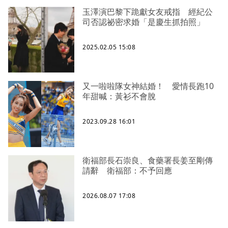
玉澤演巴黎下跪獻女友戒指 經紀公
司否認祕密求婚「是慶生抓拍照」
2025.02.05 15:08
又一啦啦隊女神結婚！ 愛情長跑10
年甜喊：黃衫不會脫
2023.09.28 16:01
衛福部長石崇良、食藥署長姜至剛傳
請辭 衛福部：不予回應
2026.08.07 17:08