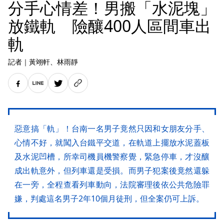
分手心情差！男搬「水泥塊」
放鐵軌 險釀400人區間車出
軌
記者
｜
黃翊軒
、林雨靜
惡意搞「軌」！台南一名男子竟然只因和女朋友分手、
心情不好，就闖入台鐵平交道，在軌道上擺放水泥蓋板
及水泥凹槽，所幸司機員機警察覺，緊急停車，才沒釀
成出軌意外，但列車還是受損。而男子犯案後竟然還躲
在一旁，全程查看列車動向，法院審理後依公共危險罪
嫌，判處這名男子2年10個月徒刑，但全案仍可上訴。