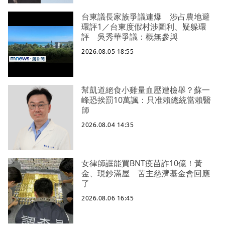
台東議長家族爭議連爆 涉占農地避
環評1／台東度假村涉圖利、疑躲環
評 吳秀華爭議：概無參與
2026.08.05 18:55
幫凱道絕食小雞量血壓遭檢舉？蘇一
峰恐挨罰10萬諷：只准賴總統當賴醫
師
2026.08.04 14:35
女律師誆能買BNT疫苗詐10億！黃
金、現鈔滿屋 苦主慈濟基金會回應
了
2026.08.06 16:45