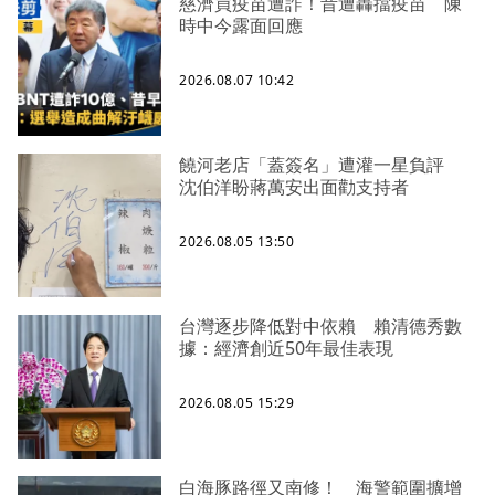
慈濟買疫苗遭詐！昔遭轟擋疫苗 陳
時中今露面回應
2026.08.07 10:42
饒河老店「蓋簽名」遭灌一星負評
沈伯洋盼蔣萬安出面勸支持者
2026.08.05 13:50
台灣逐步降低對中依賴 賴清德秀數
據：經濟創近50年最佳表現
2026.08.05 15:29
白海豚路徑又南修！ 海警範圍擴增