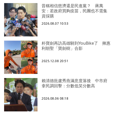
昔稱相信慈濟還是民進黨？ 蔣萬
安：若政府買夠疫苗，民團也不需集
資採購
2026.08.07 10:53
朴寶劍再訪高雄騎到YouBike了 揪惠
利朝聖「寶劍樹」合影
2025.12.08 20:51
賴清德批盧秀燕滿意度落後 中市府
拿民調回擊：分數低笑分數高
2026.08.06 08:18