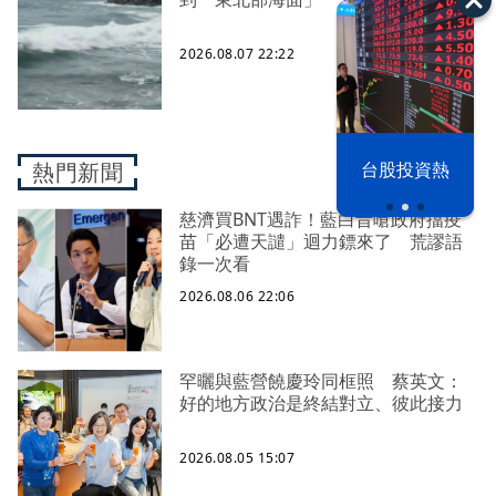
2026.08.07 22:22
漢光42演習
台股投資熱
熱門新聞
慈濟買BNT遇詐！藍白昔嗆政府擋疫
苗「必遭天譴」迴力鏢來了 荒謬語
錄一次看
2026.08.06 22:06
罕曬與藍營饒慶玲同框照 蔡英文：
好的地方政治是終結對立、彼此接力
2026.08.05 15:07