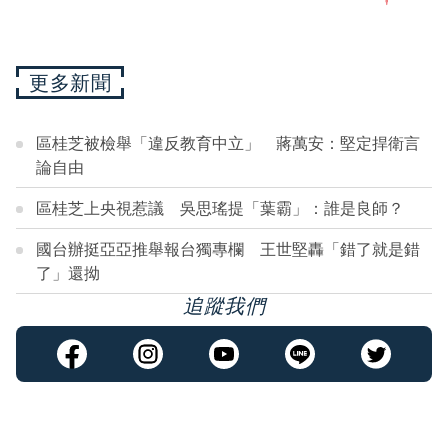
更多新聞
區桂芝被檢舉「違反教育中立」 蔣萬安：堅定捍衛言
論自由
區桂芝上央視惹議 吳思瑤提「葉霸」：誰是良師？
國台辦挺亞亞推舉報台獨專欄 王世堅轟「錯了就是錯
了」還拗
追蹤我們