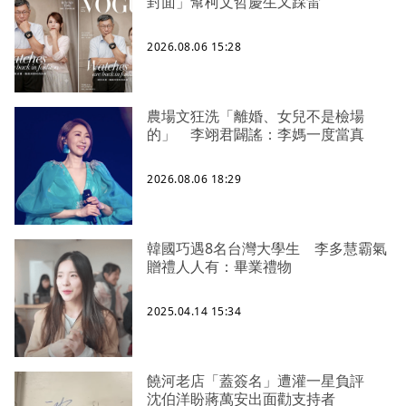
封面」幫柯文哲慶生又踩雷
2026.08.06 15:28
農場文狂洗「離婚、女兒不是檢場
的」 李翊君闢謠：李媽一度當真
2026.08.06 18:29
韓國巧遇8名台灣大學生 李多慧霸氣
贈禮人人有：畢業禮物
2025.04.14 15:34
饒河老店「蓋簽名」遭灌一星負評
沈伯洋盼蔣萬安出面勸支持者