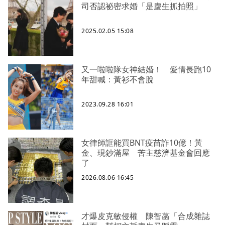
司否認祕密求婚「是慶生抓拍照」
2025.02.05 15:08
又一啦啦隊女神結婚！ 愛情長跑10
年甜喊：黃衫不會脫
2023.09.28 16:01
女律師誆能買BNT疫苗詐10億！黃
金、現鈔滿屋 苦主慈濟基金會回應
了
2026.08.06 16:45
才爆皮克敏侵權 陳智菡「合成雜誌