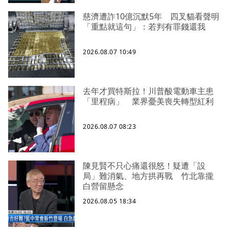
慈濟遭詐10億沉默5年 四叉貓看聲明
「重點就這句」：若判有罪錢還我
2026.08.07 10:49
去年才買特斯拉！川普酸電動車主患
「里程病」 業界憂美喪失轉型紅利
2026.08.07 08:23
陳見賢不只心痛還很怒！疑遭「設
局」難消氣、地方拱再戰 竹北靠攏
白營留懸念
2026.08.05 18:34