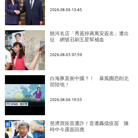
2026.08.06 13:45
饒河名店「秀蓋掉蔣萬安簽名」遭出
征 網號召刷五星幫補血
2026.08.05 07:59
白海豚直衝中國？！ 暴風圈恐削北
部陸地！
2026.08.06 19:55
慈濟買疫苗遭詐！昔遭轟擋疫苗 陳
時中今露面回應