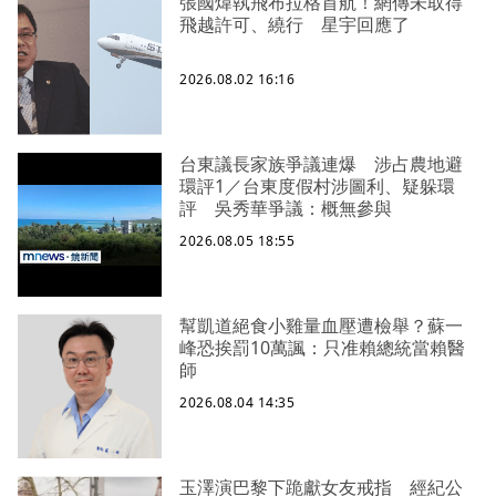
張國煒執飛布拉格首航！網傳未取得
飛越許可、繞行 星宇回應了
2026.08.02 16:16
台東議長家族爭議連爆 涉占農地避
環評1／台東度假村涉圖利、疑躲環
評 吳秀華爭議：概無參與
2026.08.05 18:55
幫凱道絕食小雞量血壓遭檢舉？蘇一
峰恐挨罰10萬諷：只准賴總統當賴醫
師
2026.08.04 14:35
玉澤演巴黎下跪獻女友戒指 經紀公