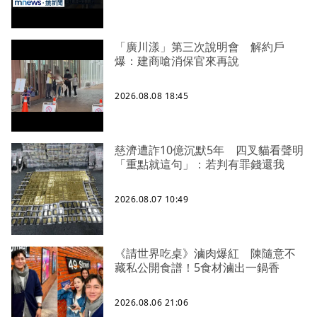
「廣川漾」第三次說明會 解約戶
爆：建商嗆消保官來再說
2026.08.08 18:45
慈濟遭詐10億沉默5年 四叉貓看聲明
「重點就這句」：若判有罪錢還我
2026.08.07 10:49
《請世界吃桌》滷肉爆紅 陳隨意不
藏私公開食譜！5食材滷出一鍋香
2026.08.06 21:06