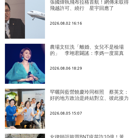
張國煒執飛布拉格首航！網傳未取得
飛越許可、繞行 星宇回應了
2026.08.02 16:16
農場文狂洗「離婚、女兒不是檢場
的」 李翊君闢謠：李媽一度當真
2026.08.06 18:29
罕曬與藍營饒慶玲同框照 蔡英文：
好的地方政治是終結對立、彼此接力
2026.08.05 15:07
女律師誆能買BNT疫苗詐10億！黃