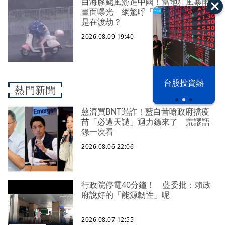
白海豚颱風游進中國！當地狂風暴雨
畫面曝光 網驚呼「比巴威大」：這
是在渡劫？
2026.08.09 19:40
漢光42演習
台股投資熱
熱門新聞
慈濟買BNT遇詐！藍白昔嗆政府擋疫
苗「必遭天譴」迴力鏢來了 荒謬語
錄一次看
2026.08.06 22:06
行政院停電40分鐘！ 藍委批：賴政
府說好的「能源韌性」呢
2026.08.07 12:55