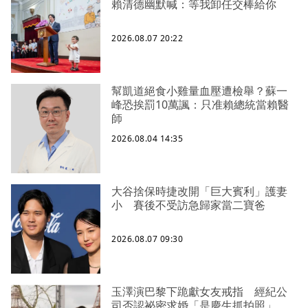
賴清德幽默喊：等我卸任交棒給你
2026.08.07 20:22
幫凱道絕食小雞量血壓遭檢舉？蘇一
峰恐挨罰10萬諷：只准賴總統當賴醫
師
2026.08.04 14:35
大谷捨保時捷改開「巨大賓利」護妻
小 賽後不受訪急歸家當二寶爸
2026.08.07 09:30
玉澤演巴黎下跪獻女友戒指 經紀公
司否認祕密求婚「是慶生抓拍照」