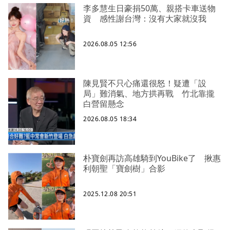
李多慧生日豪捐50萬、親搭卡車送物
資 感性謝台灣：沒有大家就沒我
2026.08.05 12:56
陳見賢不只心痛還很怒！疑遭「設
局」難消氣、地方拱再戰 竹北靠攏
白營留懸念
2026.08.05 18:34
朴寶劍再訪高雄騎到YouBike了 揪惠
利朝聖「寶劍樹」合影
2025.12.08 20:51