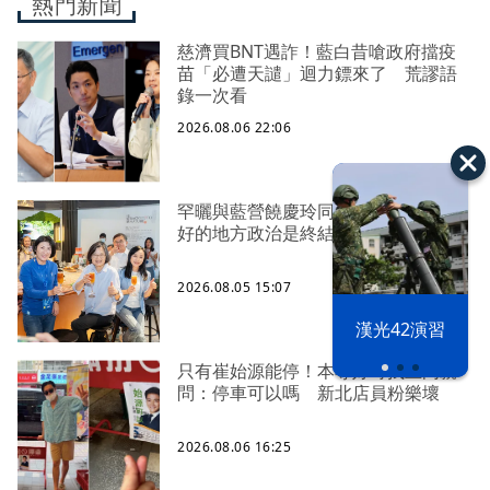
熱門新聞
慈濟買BNT遇詐！藍白昔嗆政府擋疫
苗「必遭天譴」迴力鏢來了 荒謬語
錄一次看
2026.08.06 22:06
罕曬與藍營饒慶玲同框照 蔡英文：
好的地方政治是終結對立、彼此接力
2026.08.05 15:07
漢光42演習
只有崔始源能停！本尊好奇找上門親
問：停車可以嗎 新北店員粉樂壞
2026.08.06 16:25