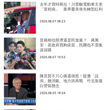
去年才買特斯拉！川普酸電動車主患
「里程病」 業界憂美喪失轉型紅利
2026.08.07 08:23
昔稱相信慈濟還是民進黨？ 蔣萬
安：若政府買夠疫苗，民團也不需集
資採購
2026.08.07 10:53
陳見賢不只心痛還很怒！疑遭「設
局」難消氣、地方拱再戰 竹北靠攏
白營留懸念
2026.08.05 18:34