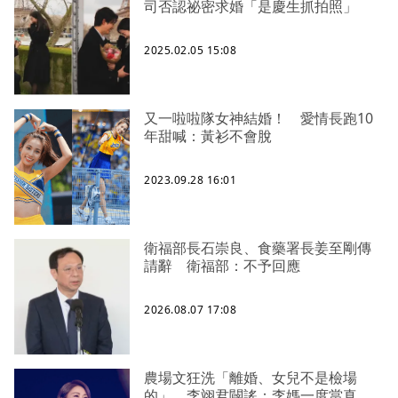
司否認祕密求婚「是慶生抓拍照」
2025.02.05 15:08
又一啦啦隊女神結婚！ 愛情長跑10
年甜喊：黃衫不會脫
2023.09.28 16:01
衛福部長石崇良、食藥署長姜至剛傳
請辭 衛福部：不予回應
2026.08.07 17:08
農場文狂洗「離婚、女兒不是檢場
的」 李翊君闢謠：李媽一度當真