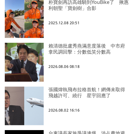
朴寶劍再訪高雄騎到YouBike了 揪惠
利朝聖「寶劍樹」合影
2025.12.08 20:51
賴清德批盧秀燕滿意度落後 中市府
拿民調回擊：分數低笑分數高
2026.08.06 08:18
張國煒執飛布拉格首航！網傳未取得
飛越許可、繞行 星宇回應了
2026.08.02 16:16
台東議長家族爭議連爆 涉占農地避