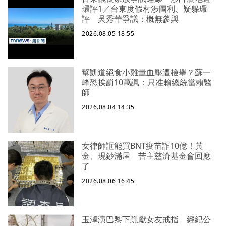
環評1／台東度假村涉圖利、疑躲環
評 吳秀華爭議：概無參與
2026.08.05 18:55
幫凱道絕食小雞量血壓遭檢舉？蘇一
峰恐挨罰10萬諷：只准賴總統當賴醫
師
2026.08.04 14:35
女律師誆能買BNT疫苗詐10億！黃
金、現鈔滿屋 苦主慈濟基金會回應
了
2026.08.06 16:45
玉澤演巴黎下跪獻女友戒指 經紀公