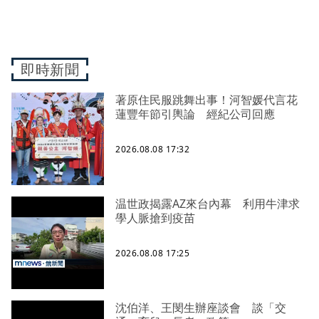
即時新聞
著原住民服跳舞出事！河智媛代言花
蓮豐年節引輿論 經紀公司回應
2026.08.08 17:32
温世政揭露AZ來台內幕 利用牛津求
學人脈搶到疫苗
2026.08.08 17:25
沈伯洋、王閔生辦座談會 談「交