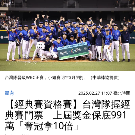
台灣隊晉級WBC正賽，小組賽明年3月開打。（中華棒協提供）
體育
2025.02.27 11:07 臺北時間
【經典賽資格賽】台灣隊握經
典賽門票 上屆獎金保底991
萬「奪冠拿10倍」