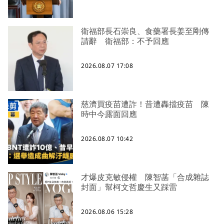
衛福部長石崇良、食藥署長姜至剛傳
請辭 衛福部：不予回應
2026.08.07 17:08
慈濟買疫苗遭詐！昔遭轟擋疫苗 陳
時中今露面回應
2026.08.07 10:42
才爆皮克敏侵權 陳智菡「合成雜誌
封面」幫柯文哲慶生又踩雷
2026.08.06 15:28