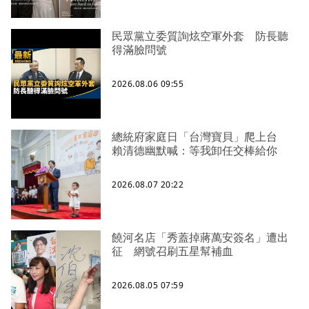
民眾黨立委質詢炫空軍外套 防長聽
得滿臉問號
2026.08.06 09:55
總統府家庭日「台灣寶貝」爬上台
賴清德幽默喊：等我卸任交棒給你
2026.08.07 20:22
饒河名店「秀蓋掉蔣萬安簽名」遭出
征 網號召刷五星幫補血
2026.08.05 07:59