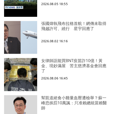
2026.08.05 18:55
張國煒執飛布拉格首航！網傳未取得
飛越許可、繞行 星宇回應了
2026.08.02 16:16
女律師誆能買BNT疫苗詐10億！黃
金、現鈔滿屋 苦主慈濟基金會回應
了
2026.08.06 16:45
幫凱道絕食小雞量血壓遭檢舉？蘇一
峰恐挨罰10萬諷：只准賴總統當賴醫
師