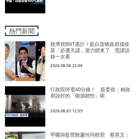
熱門新聞
慈濟買BNT遇詐！藍白昔嗆政府擋疫
苗「必遭天譴」迴力鏢來了 荒謬語
錄一次看
2026.08.06 22:06
行政院停電40分鐘！ 藍委批：賴政
府說好的「能源韌性」呢
2026.08.07 12:55
罕曬與藍營饒慶玲同框照 蔡英文：