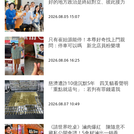
好的地方政治是終結對立、彼此接力
2026.08.05 15:07
只有崔始源能停！本尊好奇找上門親
問：停車可以嗎 新北店員粉樂壞
2026.08.06 16:25
慈濟遭詐10億沉默5年 四叉貓看聲明
「重點就這句」：若判有罪錢還我
2026.08.07 10:49
《請世界吃桌》滷肉爆紅 陳隨意不
藏私公開食譜！5食材滷出一鍋香