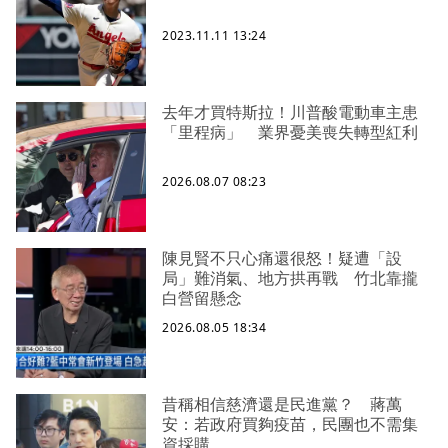
2023.11.11 13:24
去年才買特斯拉！川普酸電動車主患
「里程病」 業界憂美喪失轉型紅利
2026.08.07 08:23
陳見賢不只心痛還很怒！疑遭「設
局」難消氣、地方拱再戰 竹北靠攏
白營留懸念
2026.08.05 18:34
昔稱相信慈濟還是民進黨？ 蔣萬
安：若政府買夠疫苗，民團也不需集
資採購