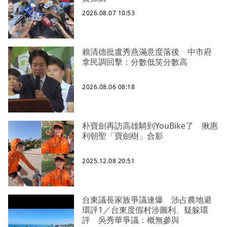
2026.08.07 10:53
賴清德批盧秀燕滿意度落後 中市府
拿民調回擊：分數低笑分數高
2026.08.06 08:18
朴寶劍再訪高雄騎到YouBike了 揪惠
利朝聖「寶劍樹」合影
2025.12.08 20:51
台東議長家族爭議連爆 涉占農地避
環評1／台東度假村涉圖利、疑躲環
評 吳秀華爭議：概無參與