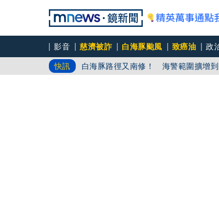
影音
慈濟被詐
白海豚颱風
致癌油
政
白海豚路徑又南修！ 海警範圍擴增到
快訊
慈濟挨詐十億／綠批抹黑「欠陳時中一
吳秀華家族又生波 前台東縣長蓋安養