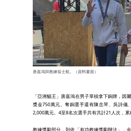
唐嘉鴻與教練翁士航。（資料畫面）
「亞洲貓王」唐嘉鴻在男子單槓拿下銅牌，因屬
獎金750萬元。奪銅選手還有陳念琴、吳詩儀
2,000萬元。4至8名次選手共有共計21人次，累
教練獎勵部分，則依「有功教練獎勵辦法」，金牌