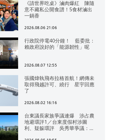
《請世界吃桌》滷肉爆紅 陳隨
意不藏私公開食譜！5食材滷出
一鍋香
2026.08.06 21:06
行政院停電40分鐘！ 藍委批：
賴政府說好的「能源韌性」呢
2026.08.07 12:55
張國煒執飛布拉格首航！網傳未
取得飛越許可、繞行 星宇回應
了
2026.08.02 16:16
台東議長家族爭議連爆 涉占農
地避環評1／台東度假村涉圖
利、疑躲環評 吳秀華爭議：概
無參與