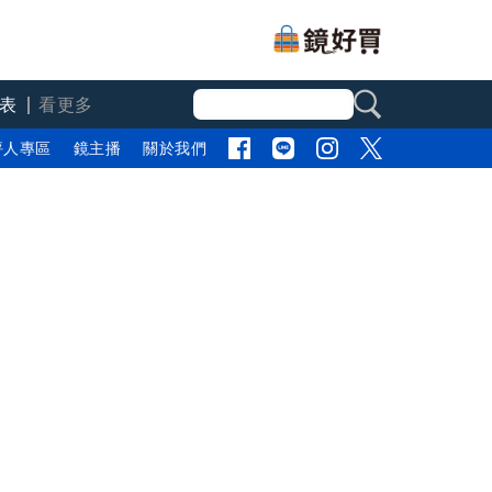
表
看更多
評人專區
鏡主播
關於我們