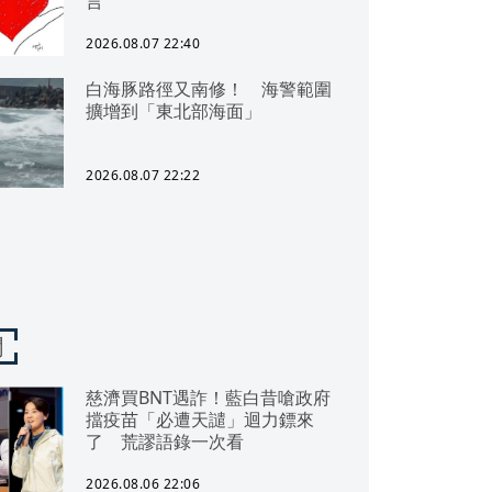
言
2026.08.07 22:40
白海豚路徑又南修！ 海警範圍
擴增到「東北部海面」
2026.08.07 22:22
聞
慈濟買BNT遇詐！藍白昔嗆政府
擋疫苗「必遭天譴」迴力鏢來
了 荒謬語錄一次看
2026.08.06 22:06