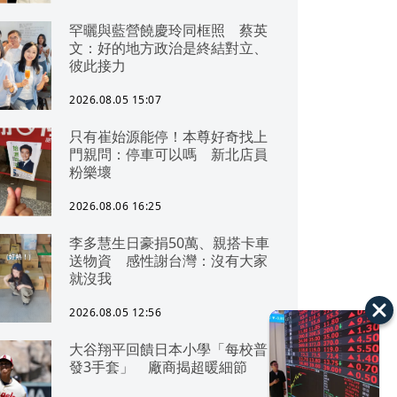
罕曬與藍營饒慶玲同框照 蔡英
文：好的地方政治是終結對立、
彼此接力
2026.08.05 15:07
只有崔始源能停！本尊好奇找上
門親問：停車可以嗎 新北店員
粉樂壞
2026.08.06 16:25
李多慧生日豪捐50萬、親搭卡車
送物資 感性謝台灣：沒有大家
就沒我
2026.08.05 12:56
大谷翔平回饋日本小學「每校普
發3手套」 廠商揭超暖細節