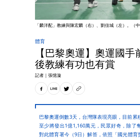
「麟洋配」教練與陳宏麟（右）、劉佳城（左）。（中
體育
【巴黎奧運】奧運國手
後教練有功也有賞
記者
｜
張憶漩
巴黎奧運倒數3天，台灣隊表現亮眼，目前累
至少將發出1億1,160萬元，民眾好奇，除
對此體育署今（9日）解答，依照「國光體育