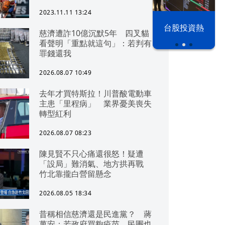
2023.11.11 13:24
漢光42演習
台股投資熱
慈濟遭詐10億沉默5年 四叉貓
看聲明「重點就這句」：若判有
罪錢還我
2026.08.07 10:49
去年才買特斯拉！川普酸電動車
主患「里程病」 業界憂美喪失
轉型紅利
2026.08.07 08:23
陳見賢不只心痛還很怒！疑遭
「設局」難消氣、地方拱再戰
竹北靠攏白營留懸念
2026.08.05 18:34
昔稱相信慈濟還是民進黨？ 蔣
萬安：若政府買夠疫苗，民團也