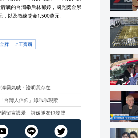
打金牌戰的台灣拳后林郁婷，國光獎金累
萬元，以及教練獎金1,500萬元。
金牌
王齊麟
婞淳霸氣喊：證明我存在
「台灣人信仰」綠乖乖現蹤
齊麟留言護愛 詩媛隊友也發聲