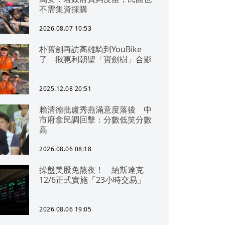
不需集資採購
2026.08.07 10:53
朴寶劍再訪高雄騎到YouBike
了 揪惠利朝聖「寶劍樹」合影
2025.12.08 20:51
賴清德批盧秀燕滿意度落後 中
市府拿民調回擊：分數低笑分數
高
2026.08.06 08:18
操盤美股免熬夜！ 納斯達克
12/6正式實施「23小時交易」
2026.08.06 19:05