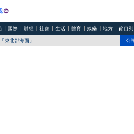
治
國際
財經
社會
生活
體育
娛樂
地方
節目列
「東北部海面」
個道歉」 柯志恩反嗆：比病毒還要毒
公
中心逼垮包商