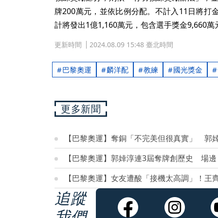
牌200萬元，並依比例分配。不計入11日將
計將發出1億1,160萬元，包含選手獎金9,660
更新時間
2024.08.09 15:48 臺北時間
巴黎奧運
麟洋配
教練
國光獎金
更多新聞
【巴黎奧運】奪銅「不完美但很真實」 郭
【巴黎奧運】郭婞淳連3屆奪牌創歷史 場邊
【巴黎奧運】女友遭酸「接機太高調」！王
追蹤
我們