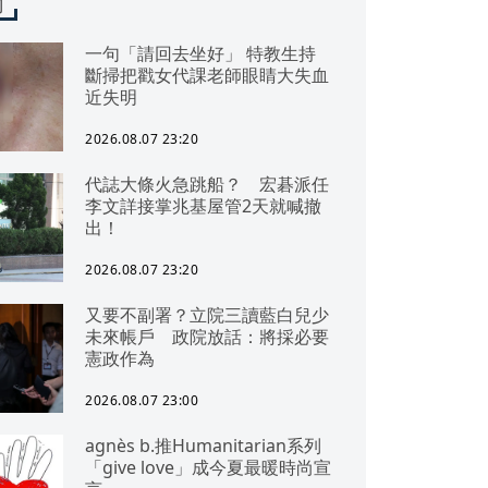
聞
一句「請回去坐好」 特教生持
斷掃把戳女代課老師眼睛大失血
近失明
2026.08.07 23:20
代誌大條火急跳船？ 宏碁派任
李文詳接掌兆基屋管2天就喊撤
出！
2026.08.07 23:20
又要不副署？立院三讀藍白兒少
未來帳戶 政院放話：將採必要
憲政作為
2026.08.07 23:00
agnès b.推Humanitarian系列
「give love」成今夏最暖時尚宣